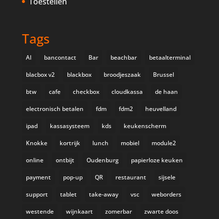
Toestellen
Tags
AI
bancontact
Bar
beachbar
betaalterminal
blacbox v2
blackbox
broodjeszaak
Brussel
btw
cafe
checkbox
cloudkassa
de haan
electronisch betalen
fdm
fdm2
heuvelland
ipad
kassasysteem
kds
keukenscherm
Knokke
kortrijk
lunch
mobiel
module2
online
ontbijt
Oudenburg
papierloze keuken
payment
pop-up
QR
restaurant
sijsele
support
tablet
take-away
vsc
weborders
westende
wijnkaart
zomerbar
zwarte doos