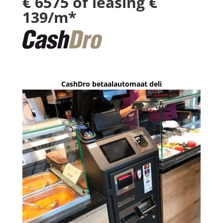
€ 6575 of leasing €
139/m*
CashDro betaalautomaat deli