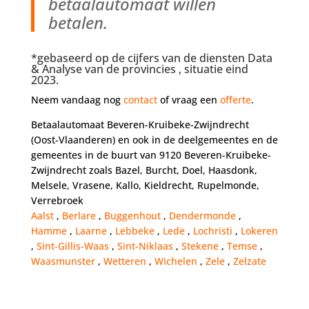
betaalautomaat willen
betalen.
*gebaseerd op de cijfers van de diensten Data
& Analyse van de provincies , situatie eind
2023.
Neem vandaag nog
contact
of vraag een
offerte
.
Betaalautomaat Beveren-Kruibeke-Zwijndrecht
(Oost-Vlaanderen) en ook in de deelgemeentes en de
gemeentes in de buurt van 9120 Beveren-Kruibeke-
Zwijndrecht zoals Bazel, Burcht, Doel, Haasdonk,
Melsele, Vrasene, Kallo, Kieldrecht, Rupelmonde,
Verrebroek
Aalst
,
Berlare
,
Buggenhout
,
Dendermonde
,
Hamme
,
Laarne
,
Lebbeke
,
Lede
,
Lochristi
,
Lokeren
,
Sint-Gillis-Waas
,
Sint-Niklaas
,
Stekene
,
Temse
,
Waasmunster
,
Wetteren
,
Wichelen
,
Zele
,
Zelzate