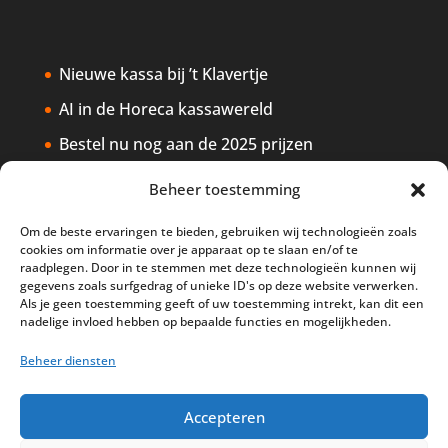
Nieuwe kassa bij ’t Klavertje
AI in de Horeca kassawereld
Bestel nu nog aan de 2025 prijzen
Safran Palace start met nieuw
Beheer toestemming
kassasysteem
Om de beste ervaringen te bieden, gebruiken wij technologieën zoals
BTW aanpassingen HoReCa vanaf 1
cookies om informatie over je apparaat op te slaan en/of te
maart 2026
raadplegen. Door in te stemmen met deze technologieën kunnen wij
gegevens zoals surfgedrag of unieke ID's op deze website verwerken.
Als je geen toestemming geeft of uw toestemming intrekt, kan dit een
nadelige invloed hebben op bepaalde functies en mogelijkheden.
Beheer diensten
Disclaimer
Privacy
Sitemap
Accepteren
Partners
Support
Peterschap