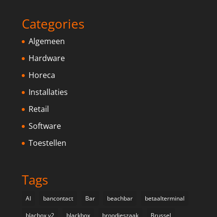
Categories
Algemeen
Hardware
Horeca
Installaties
Retail
Software
Toestellen
Tags
AI
bancontact
Bar
beachbar
betaalterminal
blacbox v2
blackbox
broodjeszaak
Brussel