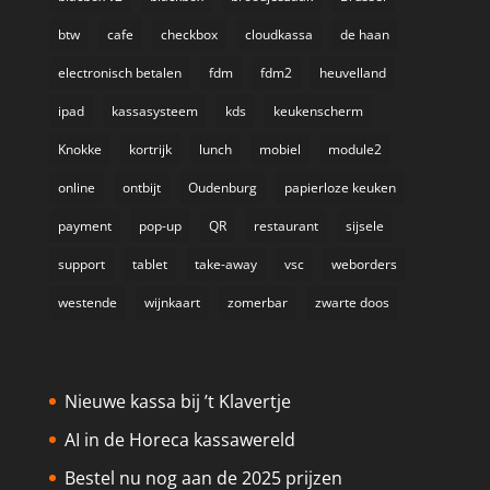
btw
cafe
checkbox
cloudkassa
de haan
electronisch betalen
fdm
fdm2
heuvelland
ipad
kassasysteem
kds
keukenscherm
Knokke
kortrijk
lunch
mobiel
module2
online
ontbijt
Oudenburg
papierloze keuken
payment
pop-up
QR
restaurant
sijsele
support
tablet
take-away
vsc
weborders
westende
wijnkaart
zomerbar
zwarte doos
Nieuwe kassa bij ’t Klavertje
AI in de Horeca kassawereld
Bestel nu nog aan de 2025 prijzen