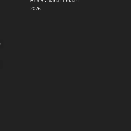
HoReCa vanaf 1 maart
2026
n
t