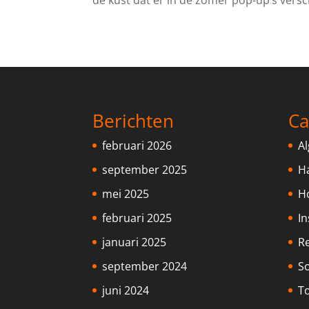
de kust dat er in de zomer pop-up’s versch
Berichten
Ca
februari 2026
A
september 2025
H
mei 2025
H
februari 2025
In
januari 2025
Re
september 2024
S
juni 2024
To