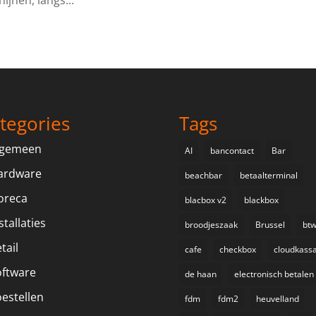
ijnen, langs...
tegories
Tags
lgemeen
AI
bancontact
Bar
ardware
beachbar
betaalterminal
oreca
blacbox v2
blackbox
stallaties
broodjeszaak
Brussel
bt
tail
cafe
checkbox
cloudkass
oftware
de haan
electronisch betalen
estellen
fdm
fdm2
heuvelland