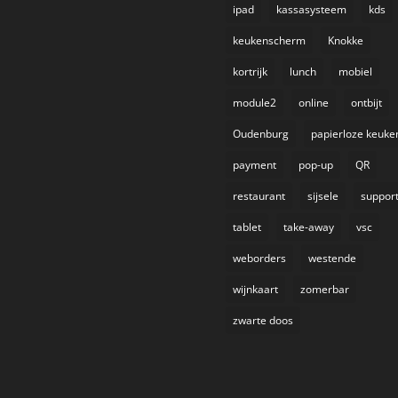
ipad
kassasysteem
kds
keukenscherm
Knokke
kortrijk
lunch
mobiel
module2
online
ontbijt
Oudenburg
papierloze keuke
payment
pop-up
QR
restaurant
sijsele
suppor
tablet
take-away
vsc
weborders
westende
wijnkaart
zomerbar
zwarte doos