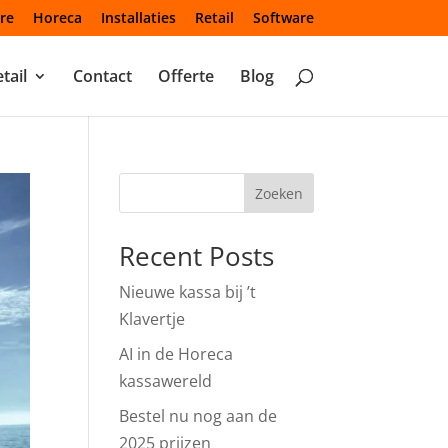
re
Horeca
Installaties
Retail
Software
tail
Contact
Offerte
Blog
Zoeken
Recent Posts
Nieuwe kassa bij ’t
Klavertje
AI in de Horeca
kassawereld
Bestel nu nog aan de
2025 prijzen