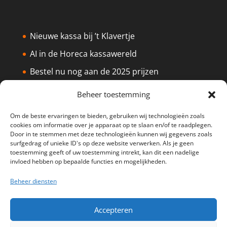
Nieuwe kassa bij ’t Klavertje
AI in de Horeca kassawereld
Bestel nu nog aan de 2025 prijzen
Safran Palace start met nieuw
Beheer toestemming
kassasysteem
Om de beste ervaringen te bieden, gebruiken wij technologieën zoals
BTW aanpassingen HoReCa vanaf 1
cookies om informatie over je apparaat op te slaan en/of te raadplegen.
maart 2026
Door in te stemmen met deze technologieën kunnen wij gegevens zoals
surfgedrag of unieke ID's op deze website verwerken. Als je geen
toestemming geeft of uw toestemming intrekt, kan dit een nadelige
invloed hebben op bepaalde functies en mogelijkheden.
Beheer diensten
Disclaimer
Privacy
Sitemap
Accepteren
Partners
Support
Peterschap