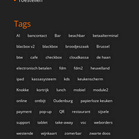
Tags
AI
bancontact
Bar
beachbar
betaalterminal
blacbox v2
blackbox
broodjeszaak
Brussel
btw
cafe
checkbox
cloudkassa
de haan
electronisch betalen
fdm
fdm2
heuvelland
ipad
kassasysteem
kds
keukenscherm
Knokke
kortrijk
lunch
mobiel
module2
online
ontbijt
Oudenburg
papierloze keuken
payment
pop-up
QR
restaurant
sijsele
support
tablet
take-away
vsc
weborders
westende
wijnkaart
zomerbar
zwarte doos