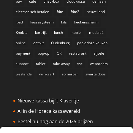
btw
cafe
checkbox
cloudkassa
de haan
electronisch betalen
fdm
fdm2
heuvelland
ipad
kassasysteem
kds
keukenscherm
Knokke
kortrijk
lunch
mobiel
module2
online
ontbijt
Oudenburg
papierloze keuken
payment
pop-up
QR
restaurant
sijsele
support
tablet
take-away
vsc
weborders
westende
wijnkaart
zomerbar
zwarte doos
Nieuwe kassa bij ’t Klavertje
AI in de Horeca kassawereld
Bestel nu nog aan de 2025 prijzen
Safran Palace start met nieuw