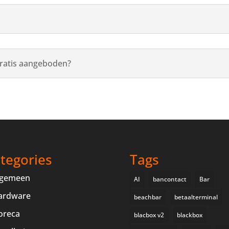
gratis aangeboden?
tegories
Tags
lgemeen
AI
bancontact
Bar
ardware
beachbar
betaalterminal
oreca
blacbox v2
blackbox