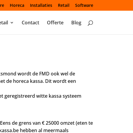
re
Horeca
Installaties
Retail
Software
tail
Contact
Offerte
Blog
volksmond wordt de FMD ook wel de
et de horeca kassa. Dit wordt een
et geregistreerd witte kassa systeem
. Eens de grens van € 25000 omzet (eten te
udkassa.be hebben al meermaals