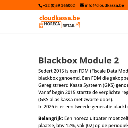
+32 (0)59 365002
info@cloudkassa.be
Blackbox Module 2
Sedert 2015 is een FDM (Fiscale Data Mod
blackbox genoemd. Een FDM die gekoppeld
Geregistreerd Kassa Systeem (GKS) genoe
Vanaf begin 2015 startte de verplichte r
(GKS alias kassa met zwarte doos).
In 2026 is er een tweede generatie blac
Belangrijk:
Een horeca uitbater moet zelf
plaatse, btw 12%, vak [02] op de period