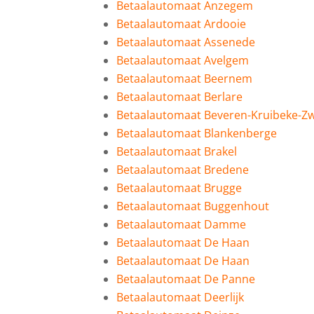
Betaalautomaat Anzegem
Betaalautomaat Ardooie
Betaalautomaat Assenede
Betaalautomaat Avelgem
Betaalautomaat Beernem
Betaalautomaat Berlare
Betaalautomaat Beveren-Kruibeke-Zw
Betaalautomaat Blankenberge
Betaalautomaat Brakel
Betaalautomaat Bredene
Betaalautomaat Brugge
Betaalautomaat Buggenhout
Betaalautomaat Damme
Betaalautomaat De Haan
Betaalautomaat De Haan
Betaalautomaat De Panne
Betaalautomaat Deerlijk