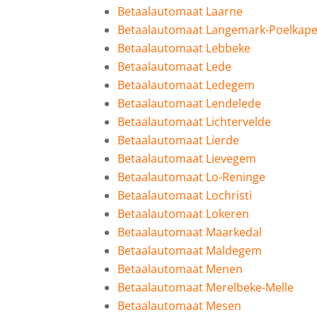
Betaalautomaat Laarne
Betaalautomaat Langemark-Poelkape
Betaalautomaat Lebbeke
Betaalautomaat Lede
Betaalautomaat Ledegem
Betaalautomaat Lendelede
Betaalautomaat Lichtervelde
Betaalautomaat Lierde
Betaalautomaat Lievegem
Betaalautomaat Lo-Reninge
Betaalautomaat Lochristi
Betaalautomaat Lokeren
Betaalautomaat Maarkedal
Betaalautomaat Maldegem
Betaalautomaat Menen
Betaalautomaat Merelbeke-Melle
Betaalautomaat Mesen