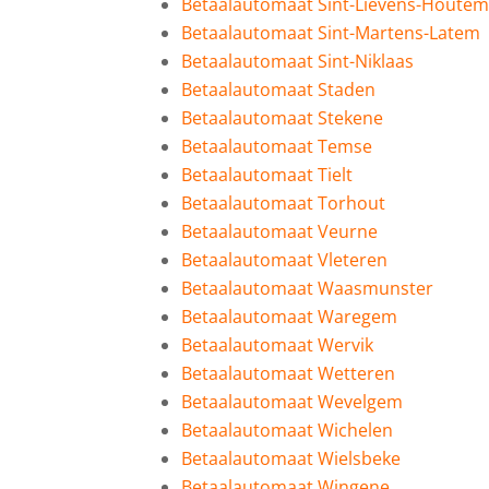
Betaalautomaat Sint-Lievens-Houte
Betaalautomaat Sint-Martens-Latem
Betaalautomaat Sint-Niklaas
Betaalautomaat Staden
Betaalautomaat Stekene
Betaalautomaat Temse
Betaalautomaat Tielt
Betaalautomaat Torhout
Betaalautomaat Veurne
Betaalautomaat Vleteren
Betaalautomaat Waasmunster
Betaalautomaat Waregem
Betaalautomaat Wervik
Betaalautomaat Wetteren
Betaalautomaat Wevelgem
Betaalautomaat Wichelen
Betaalautomaat Wielsbeke
Betaalautomaat Wingene