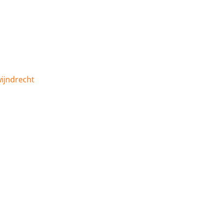
ijndrecht