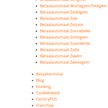
Betaalautomaat Wortegem-Petegem
Betaalautomaat Zedelgem
Betaalautomaat Zele
Betaalautomaat Zelzate
Betaalautomaat Zonnebeke
Betaalautomaat Zottegem
Betaalautomaat Zuienkerke
Betaalautomaat Zulte
Betaalautomaat Zwalm
Betaalautomaat Zwevegem
Betaalterminal
Blog
booking
Cookiebeleid
FactoryPOS
Franchise