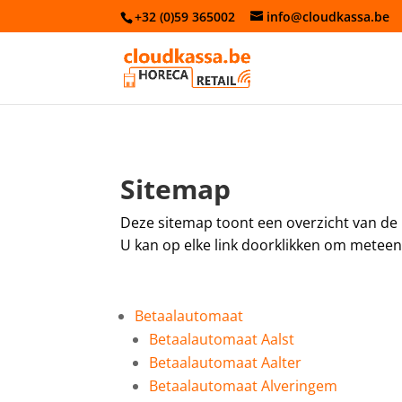
+32 (0)59 365002
info@cloudkassa.be
Sitemap
Deze sitemap toont een overzicht van de
U kan op elke link doorklikken om metee
Betaalautomaat
Betaalautomaat Aalst
Betaalautomaat Aalter
Betaalautomaat Alveringem