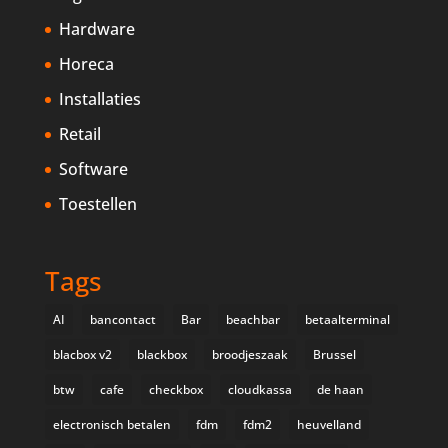
Hardware
Horeca
Installaties
Retail
Software
Toestellen
Tags
AI
bancontact
Bar
beachbar
betaalterminal
blacbox v2
blackbox
broodjeszaak
Brussel
btw
cafe
checkbox
cloudkassa
de haan
electronisch betalen
fdm
fdm2
heuvelland