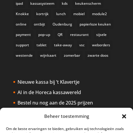
ipad
kassasysteem
kds
keukenscherm
Knokke
kortrijk
lunch
mobiel
module2
online
ontbijt
Oudenburg
papierloze keuken
payment
pop-up
QR
restaurant
sijsele
support
tablet
take-away
vsc
weborders
westende
wijnkaart
zomerbar
zwarte doos
Nieuwe kassa bij ’t Klavertje
AI in de Horeca kassawereld
Bestel nu nog aan de 2025 prijzen
Safran Palace start met nieuw
Beheer toestemming
kassasysteem
Om de beste ervaringen te bieden, gebruiken wij technologieën zoals
BTW aanpassingen HoReCa vanaf 1