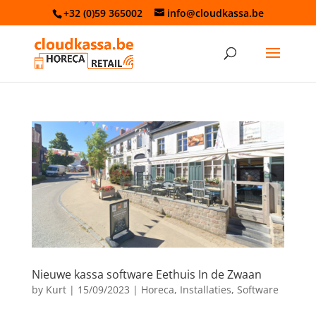
+32 (0)59 365002
info@cloudkassa.be
Nieuwe kassa software Eethuis In de Zwaan
by
Kurt
|
15/09/2023
|
Horeca
,
Installaties
,
Software