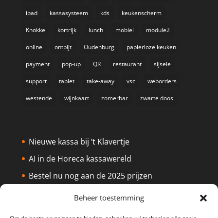
ipad
kassasysteem
kds
keukenscherm
Knokke
kortrijk
lunch
mobiel
module2
online
ontbijt
Oudenburg
papierloze keuken
payment
pop-up
QR
restaurant
sijsele
support
tablet
take-away
vsc
weborders
westende
wijnkaart
zomerbar
zwarte doos
Nieuwe kassa bij ’t Klavertje
AI in de Horeca kassawereld
Bestel nu nog aan de 2025 prijzen
Safran Palace start met nieuw
Beheer toestemming
kassasysteem