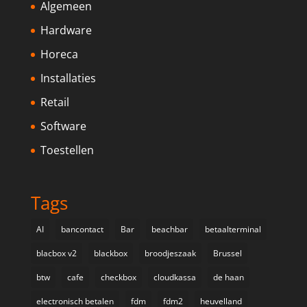
Algemeen
Hardware
Horeca
Installaties
Retail
Software
Toestellen
Tags
AI
bancontact
Bar
beachbar
betaalterminal
blacbox v2
blackbox
broodjeszaak
Brussel
btw
cafe
checkbox
cloudkassa
de haan
electronisch betalen
fdm
fdm2
heuvelland