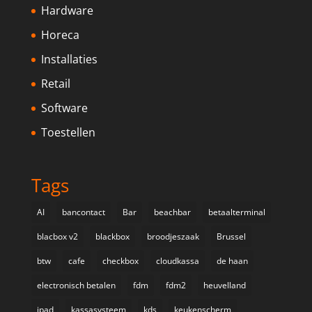
Hardware
Horeca
Installaties
Retail
Software
Toestellen
Tags
AI
bancontact
Bar
beachbar
betaalterminal
blacbox v2
blackbox
broodjeszaak
Brussel
btw
cafe
checkbox
cloudkassa
de haan
electronisch betalen
fdm
fdm2
heuvelland
ipad
kassasysteem
kds
keukenscherm