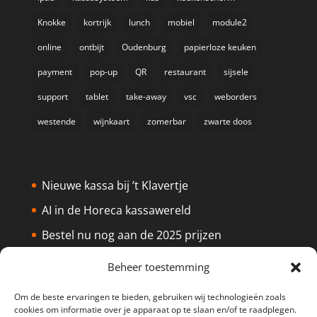
Knokke
kortrijk
lunch
mobiel
module2
online
ontbijt
Oudenburg
papierloze keuken
payment
pop-up
QR
restaurant
sijsele
support
tablet
take-away
vsc
weborders
westende
wijnkaart
zomerbar
zwarte doos
Nieuwe kassa bij ’t Klavertje
AI in de Horeca kassawereld
Bestel nu nog aan de 2025 prijzen
Safran Palace start met nieuw
Beheer toestemming
kassasysteem
Om de beste ervaringen te bieden, gebruiken wij technologieën zoals
BTW aanpassingen HoReCa vanaf 1
cookies om informatie over je apparaat op te slaan en/of te raadplegen.