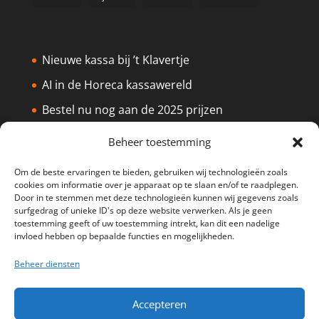
Nieuwe kassa bij ’t Klavertje
AI in de Horeca kassawereld
Bestel nu nog aan de 2025 prijzen
Safran Palace start met nieuw
Beheer toestemming
kassasysteem
Om de beste ervaringen te bieden, gebruiken wij technologieën zoals
BTW aanpassingen HoReCa vanaf 1
cookies om informatie over je apparaat op te slaan en/of te raadplegen.
maart 2026
Door in te stemmen met deze technologieën kunnen wij gegevens zoals
surfgedrag of unieke ID's op deze website verwerken. Als je geen
toestemming geeft of uw toestemming intrekt, kan dit een nadelige
invloed hebben op bepaalde functies en mogelijkheden.
Beheer diensten
Disclaimer
Privacy
Sitemap
Accepteren
Partners
Support
Peterschap