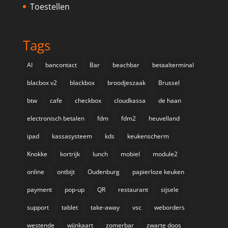
Toestellen
Tags
AI
bancontact
Bar
beachbar
betaalterminal
blacbox v2
blackbox
broodjeszaak
Brussel
btw
cafe
checkbox
cloudkassa
de haan
electronisch betalen
fdm
fdm2
heuvelland
ipad
kassasysteem
kds
keukenscherm
Knokke
kortrijk
lunch
mobiel
module2
online
ontbijt
Oudenburg
papierloze keuken
payment
pop-up
QR
restaurant
sijsele
support
tablet
take-away
vsc
weborders
westende
wijnkaart
zomerbar
zwarte doos