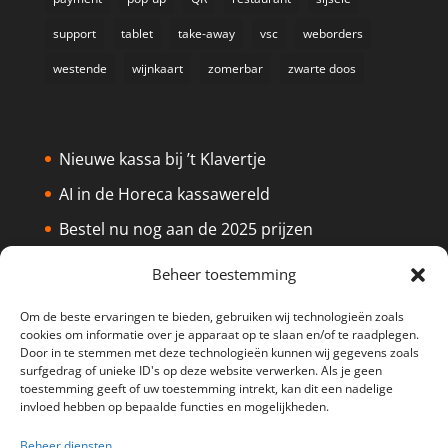
support
tablet
take-away
vsc
weborders
westende
wijnkaart
zomerbar
zwarte doos
Nieuwe kassa bij ’t Klavertje
AI in de Horeca kassawereld
Bestel nu nog aan de 2025 prijzen
Safran Palace start met nieuw
Beheer toestemming
kassasysteem
Om de beste ervaringen te bieden, gebruiken wij technologieën zoals
BTW aanpassingen HoReCa vanaf 1
cookies om informatie over je apparaat op te slaan en/of te raadplegen.
maart 2026
Door in te stemmen met deze technologieën kunnen wij gegevens zoals
surfgedrag of unieke ID's op deze website verwerken. Als je geen
toestemming geeft of uw toestemming intrekt, kan dit een nadelige
invloed hebben op bepaalde functies en mogelijkheden.
Beheer diensten