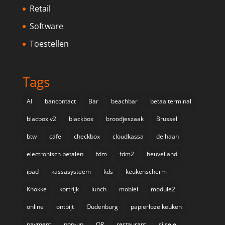
Retail
Software
Toestellen
Tags
AI
bancontact
Bar
beachbar
betaalterminal
blacbox v2
blackbox
broodjeszaak
Brussel
btw
cafe
checkbox
cloudkassa
de haan
electronisch betalen
fdm
fdm2
heuvelland
ipad
kassasysteem
kds
keukenscherm
Knokke
kortrijk
lunch
mobiel
module2
online
ontbijt
Oudenburg
papierloze keuken
payment
pop-up
QR
restaurant
sijsele