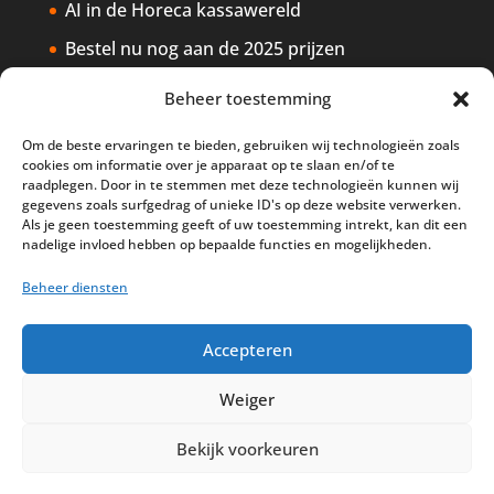
AI in de Horeca kassawereld
Bestel nu nog aan de 2025 prijzen
Safran Palace start met nieuw
Beheer toestemming
kassasysteem
Om de beste ervaringen te bieden, gebruiken wij technologieën zoals
BTW aanpassingen HoReCa vanaf 1
cookies om informatie over je apparaat op te slaan en/of te
maart 2026
raadplegen. Door in te stemmen met deze technologieën kunnen wij
gegevens zoals surfgedrag of unieke ID's op deze website verwerken.
Als je geen toestemming geeft of uw toestemming intrekt, kan dit een
nadelige invloed hebben op bepaalde functies en mogelijkheden.
Beheer diensten
Disclaimer
Privacy
Sitemap
Accepteren
Partners
Support
Peterschap
Cookiebeleid
Weiger
Bekijk voorkeuren