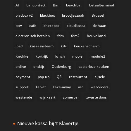
AI
bancontact
Bar
beachbar
betaalterminal
blacbox v2
blackbox
broodjeszaak
Brussel
btw
cafe
checkbox
cloudkassa
de haan
electronisch betalen
fdm
fdm2
heuvelland
ipad
kassasysteem
kds
keukenscherm
Knokke
kortrijk
lunch
mobiel
module2
online
ontbijt
Oudenburg
papierloze keuken
payment
pop-up
QR
restaurant
sijsele
support
tablet
take-away
vsc
weborders
westende
wijnkaart
zomerbar
zwarte doos
Nieuwe kassa bij ’t Klavertje