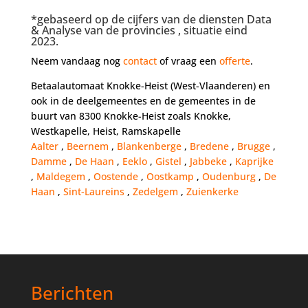
*gebaseerd op de cijfers van de diensten Data
& Analyse van de provincies , situatie eind
2023.
Neem vandaag nog
contact
of vraag een
offerte
.
Betaalautomaat Knokke-Heist (West-Vlaanderen) en
ook in de deelgemeentes en de gemeentes in de
buurt van 8300 Knokke-Heist zoals Knokke,
Westkapelle, Heist, Ramskapelle
Aalter
,
Beernem
,
Blankenberge
,
Bredene
,
Brugge
,
Damme
,
De Haan
,
Eeklo
,
Gistel
,
Jabbeke
,
Kaprijke
,
Maldegem
,
Oostende
,
Oostkamp
,
Oudenburg
,
De
Haan
,
Sint-Laureins
,
Zedelgem
,
Zuienkerke
Berichten