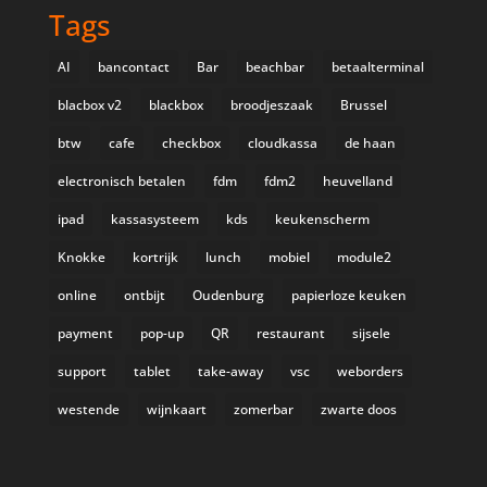
Tags
AI
bancontact
Bar
beachbar
betaalterminal
blacbox v2
blackbox
broodjeszaak
Brussel
btw
cafe
checkbox
cloudkassa
de haan
electronisch betalen
fdm
fdm2
heuvelland
ipad
kassasysteem
kds
keukenscherm
Knokke
kortrijk
lunch
mobiel
module2
online
ontbijt
Oudenburg
papierloze keuken
payment
pop-up
QR
restaurant
sijsele
support
tablet
take-away
vsc
weborders
westende
wijnkaart
zomerbar
zwarte doos