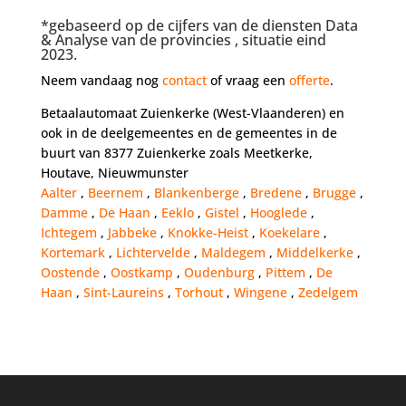
*gebaseerd op de cijfers van de diensten Data
& Analyse van de provincies , situatie eind
2023.
Neem vandaag nog
contact
of vraag een
offerte
.
Betaalautomaat Zuienkerke (West-Vlaanderen) en
ook in de deelgemeentes en de gemeentes in de
buurt van 8377 Zuienkerke zoals Meetkerke,
Houtave, Nieuwmunster
Aalter
,
Beernem
,
Blankenberge
,
Bredene
,
Brugge
,
Damme
,
De Haan
,
Eeklo
,
Gistel
,
Hooglede
,
Ichtegem
,
Jabbeke
,
Knokke-Heist
,
Koekelare
,
Kortemark
,
Lichtervelde
,
Maldegem
,
Middelkerke
,
Oostende
,
Oostkamp
,
Oudenburg
,
Pittem
,
De
Haan
,
Sint-Laureins
,
Torhout
,
Wingene
,
Zedelgem