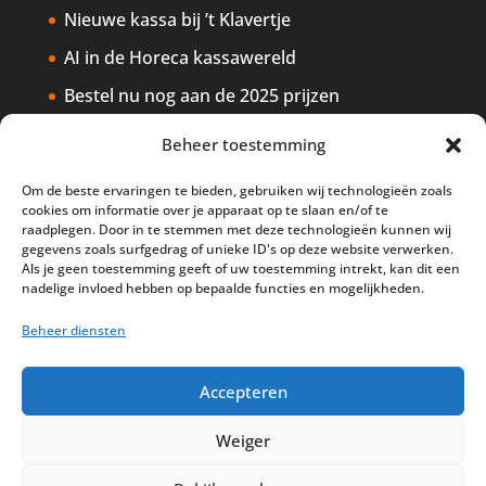
Nieuwe kassa bij ’t Klavertje
AI in de Horeca kassawereld
Bestel nu nog aan de 2025 prijzen
Safran Palace start met nieuw
Beheer toestemming
kassasysteem
Om de beste ervaringen te bieden, gebruiken wij technologieën zoals
BTW aanpassingen HoReCa vanaf 1
cookies om informatie over je apparaat op te slaan en/of te
maart 2026
raadplegen. Door in te stemmen met deze technologieën kunnen wij
gegevens zoals surfgedrag of unieke ID's op deze website verwerken.
Als je geen toestemming geeft of uw toestemming intrekt, kan dit een
nadelige invloed hebben op bepaalde functies en mogelijkheden.
Beheer diensten
Disclaimer
Privacy
Sitemap
Accepteren
Partners
Support
Peterschap
Cookiebeleid
Weiger