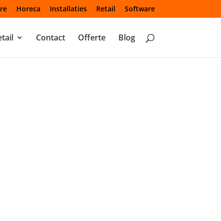
re
Horeca
Installaties
Retail
Software
tail
Contact
Offerte
Blog