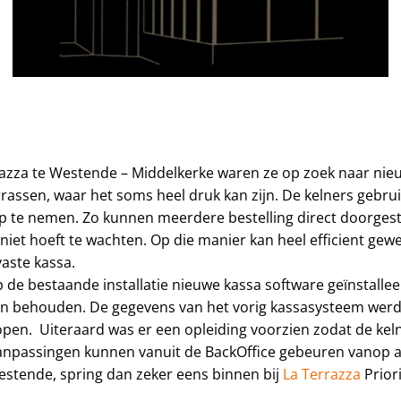
razza te Westende – Middelkerke waren ze op zoek naar nie
rrassen, waar het soms heel druk kan zijn. De kelners gebr
l op te nemen. Zo kunnen meerdere bestelling direct doorge
niet hoeft te wachten. Op die manier kan heel efficient gewe
vaste kassa.
 de bestaande installatie nieuwe kassa software geïnstallee
en behouden. De gegevens van het vorig kassasysteem we
open. Uiteraard was er een opleiding voorzien zodat de keln
anpassingen kunnen vanuit de BackOffice gebeuren vanop a
Westende, spring dan zeker eens binnen bij
La Terrazza
Priori