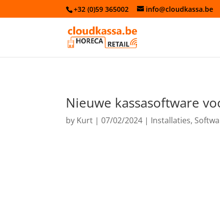
+32 (0)59 365002
info@cloudkassa.be
Nieuwe kassasoftware voo
by
Kurt
|
07/02/2024
|
Installaties
,
Softwa