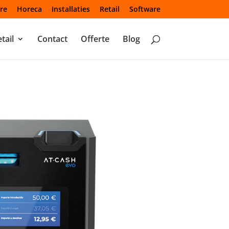
re
Horeca
Installaties
Retail
Software
tail
Contact
Offerte
Blog