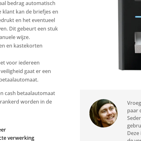
otaal bedrag automatisch
klant kan de briefjes en
edrukt en het eventueel
en. Dit gebeurt een stuk
anuele wijze.
en en kastekorten
het voor iedereen
eiligheid gaat er een
 betaalautomaat.
een cash betaalautomaat
verankerd worden in de
Vroeg
paar 
Seder
gebru
eer
Deze 
cte verwerking
de ve