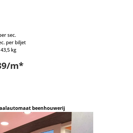
per sec.
c. per biljet
 43,5 kg
139/m*
taalautomaat beenhouwerij