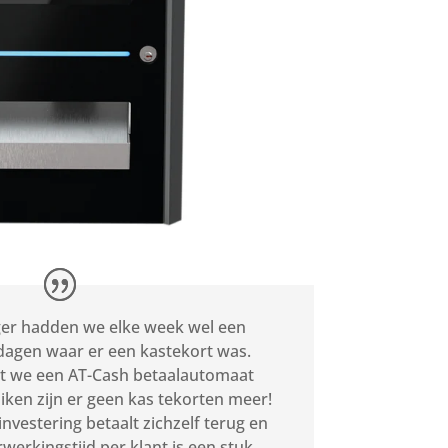
er hadden we elke week wel een
dagen waar er een kastekort was.
t we een AT-Cash betaalautomaat
iken zijn er geen kas tekorten meer!
investering betaalt zichzelf terug en
rwerkingstijd per klant is een stuk