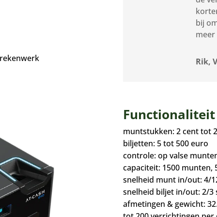
korte
bij o
h
meer 
l rekenwerk
Rik, 
Functionalitei
muntstukken: 2 cent tot 
biljetten: 5 tot 500 euro
controle: op valse munten
capaciteit: 1500 munten, 5
snelheid munt in/out: 4/1
snelheid biljet in/out: 2/3 
afmetingen & gewicht: 32.
tot 200 verrichtingen per