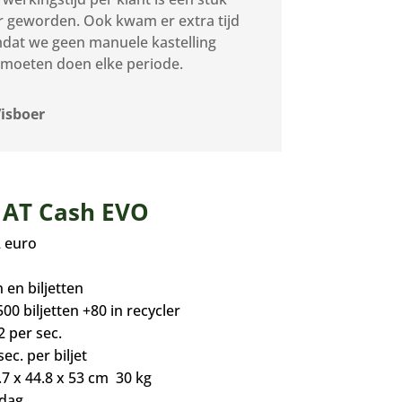
r geworden. Ook kwam er extra tijd
mdat we geen manuele kastelling
moeten doen elke periode.
Visboer
t AT Cash EVO
2 euro
 en biljetten
00 biljetten +80 in recycler
2 per sec.
sec. per biljet
7 x 44.8 x 53 cm 30 kg
 dag