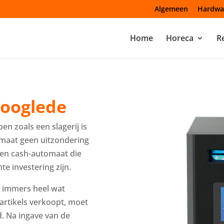
Algemeen
Hardwa
Home
Horeca
Re
ooglede
en zoals een slagerij is
maat geen uitzondering
een cash-automaat die
e investering zijn.
r immers heel wat
 artikels verkoopt, moet
. Na ingave van de