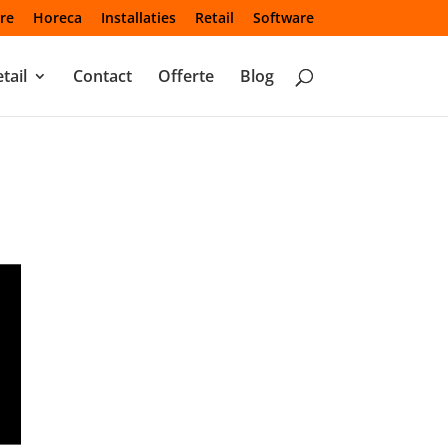
re
Horeca
Installaties
Retail
Software
tail
Contact
Offerte
Blog