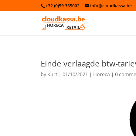
+32 (0)59 365002
info@cloudkassa.be
Einde verlaagde btw-tari
by
Kurt
|
01/10/2021
|
Horeca
|
0 comme