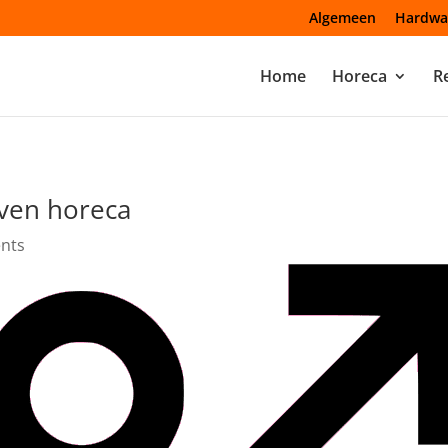
Algemeen
Hardwa
Home
Horeca
Re
even horeca
nts