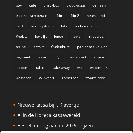
btw
cafe
checkbox
cloudkassa
de haan
electronisch betalen
fdm
fdm2
heuvelland
ipad
kassasysteem
kds
keukenscherm
Knokke
kortrijk
lunch
mobiel
module2
online
ontbijt
Oudenburg
papierloze keuken
payment
pop-up
QR
restaurant
sijsele
support
tablet
take-away
vsc
weborders
westende
wijnkaart
zomerbar
zwarte doos
Nieuwe kassa bij ’t Klavertje
AI in de Horeca kassawereld
Bestel nu nog aan de 2025 prijzen