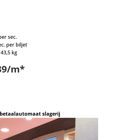
per sec.
c. per biljet
 43,5 kg
139/m*
betaalautomaat slagerij