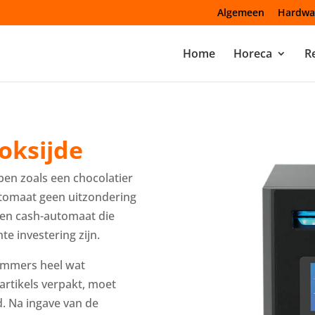
Algemeen
Hardwa
Home
Horeca
Re
oksijde
pen zoals een chocolatier
utomaat geen uitzondering
een cash-automaat die
e investering zijn.
 immers heel wat
artikels verpakt, moet
. Na ingave van de