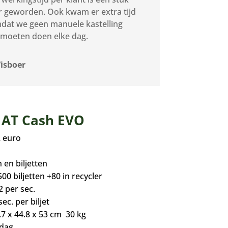
r geworden. Ook kwam er extra tijd
mdat we geen manuele kastelling
moeten doen elke dag.
Visboer
t AT Cash EVO
2 euro
 en biljetten
00 biljetten +80 in recycler
2 per sec.
sec. per biljet
7 x 44.8 x 53 cm 30 kg
 dag