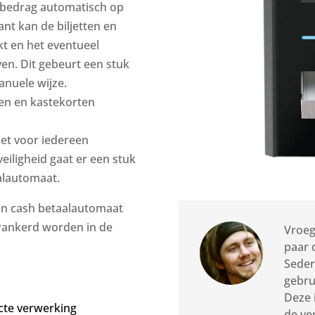
al bedrag automatisch op
nt kan de biljetten en
kt en het eventueel
en. Dit gebeurt een stuk
anuele wijze.
en en kastekorten
het voor iedereen
iligheid gaat er een stuk
alautomaat.
een cash betaalautomaat
erankerd worden in de
Vroeg
paar 
Seder
gebru
Deze 
cte verwerking
de ve