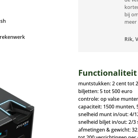
korte
bij o
ash
meer 
l rekenwerk
Rik, 
Functionalitei
muntstukken: 2 cent tot 
biljetten: 5 tot 500 euro
controle: op valse munten
capaciteit: 1500 munten, 5
snelheid munt in/out: 4/1
snelheid biljet in/out: 2/3 
afmetingen & gewicht: 32.
tot 200 verrichtingen per