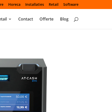
re
Horeca
Installaties
Retail
Software
tail
Contact
Offerte
Blog