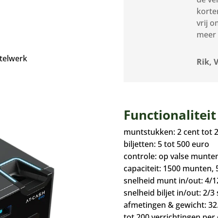
korte
vrij 
h
meer 
 telwerk
Rik, 
Functionalitei
muntstukken: 2 cent tot 
biljetten: 5 tot 500 euro
controle: op valse munten
capaciteit: 1500 munten, 5
snelheid munt in/out: 4/1
snelheid biljet in/out: 2/3 
afmetingen & gewicht: 32.
tot 200 verrichtingen per