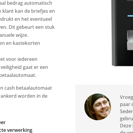
otaal bedrag automatisch
klant kan de briefjes en
edrukt en het eventueel
en. Dit gebeurt een stuk
anuele wijze.
en en kastekorten
het voor iedereen
eiligheid gaat er een
 betaalautomaat.
een cash betaalautomaat
erankerd worden in de
Vroeg
paar 
Seder
gebru
eer
Deze 
cte verwerking
de ve