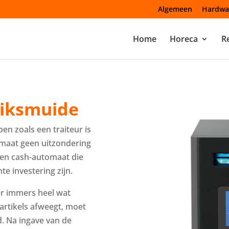
Algemeen
Hardwa
Home
Horeca
Re
iksmuide
en zoals een traiteur is
maat geen uitzondering
een cash-automaat die
e investering zijn.
er immers heel wat
 artikels afweegt, moet
. Na ingave van de