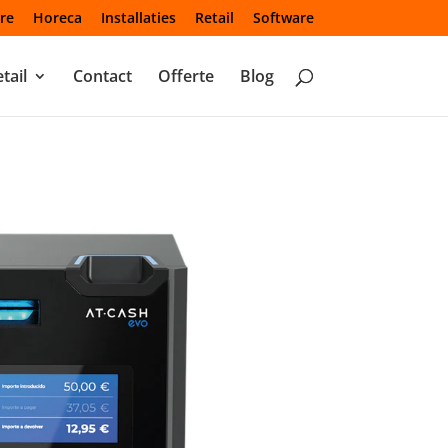
re
Horeca
Installaties
Retail
Software
tail
Contact
Offerte
Blog