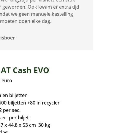
r geworden. Ook kwam er extra tijd
omdat we geen manuele kastelling
moeten doen elke dag.
Visboer
t AT Cash EVO
2 euro
 en biljetten
00 biljetten +80 in recycler
2 per sec.
sec. per biljet
7 x 44.8 x 53 cm 30 kg
 dag