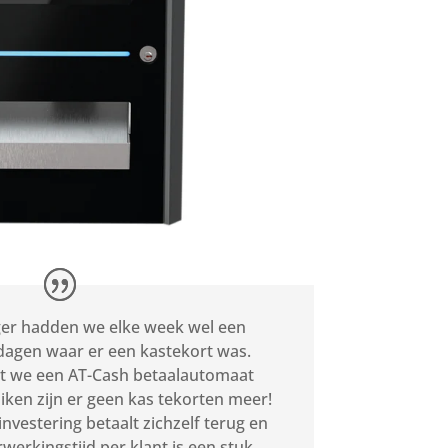
er hadden we elke week wel een
dagen waar er een kastekort was.
t we een AT-Cash betaalautomaat
iken zijn er geen kas tekorten meer!
investering betaalt zichzelf terug en
rwerkingstijd per klant is een stuk