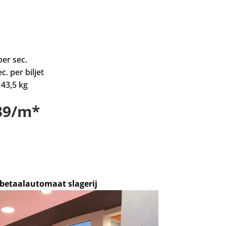
per sec.
c. per biljet
 43,5 kg
139/m*
betaalautomaat slagerij