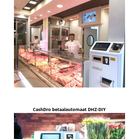
CashDro betaalautomaat DHZ-DIY