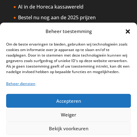
AI in de Horeca kassawereld
Bestel nu nog aan de 2025 prijzen
Safran Palace start met nieuw
Beheer toestemming
kassasysteem
Om de beste ervaringen te bieden, gebruiken wij technologieën zoals
BTW aanpassingen HoReCa vanaf 1
cookies om informatie over je apparaat op te slaan en/of te
maart 2026
raadplegen. Door in te stemmen met deze technologieën kunnen wij
gegevens zoals surfgedrag of unieke ID's op deze website verwerken.
Als je geen toestemming geeft of uw toestemming intrekt, kan dit een
nadelige invloed hebben op bepaalde functies en mogelijkheden.
Beheer diensten
Disclaimer
Privacy
Sitemap
Accepteren
Partners
Support
Peterschap
Cookiebeleid
Weiger
Bekijk voorkeuren