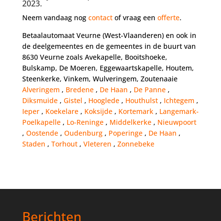
2023.
Neem vandaag nog
contact
of vraag een
offerte
.
Betaalautomaat Veurne (West-Vlaanderen) en ook in
de deelgemeentes en de gemeentes in de buurt van
8630 Veurne zoals Avekapelle, Booitshoeke,
Bulskamp, De Moeren, Eggewaartskapelle, Houtem,
Steenkerke, Vinkem, Wulveringem, Zoutenaaie
Alveringem
,
Bredene
,
De Haan
,
De Panne
,
Diksmuide
,
Gistel
,
Hooglede
,
Houthulst
,
Ichtegem
,
Ieper
,
Koekelare
,
Koksijde
,
Kortemark
,
Langemark-
Poelkapelle
,
Lo-Reninge
,
Middelkerke
,
Nieuwpoort
,
Oostende
,
Oudenburg
,
Poperinge
,
De Haan
,
Staden
,
Torhout
,
Vleteren
,
Zonnebeke
Berichten