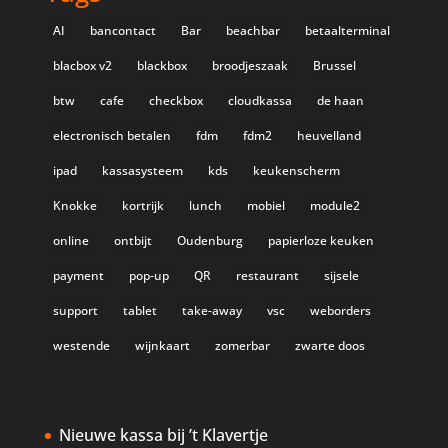
AI
bancontact
Bar
beachbar
betaalterminal
blacbox v2
blackbox
broodjeszaak
Brussel
btw
cafe
checkbox
cloudkassa
de haan
electronisch betalen
fdm
fdm2
heuvelland
ipad
kassasysteem
kds
keukenscherm
Knokke
kortrijk
lunch
mobiel
module2
online
ontbijt
Oudenburg
papierloze keuken
payment
pop-up
QR
restaurant
sijsele
support
tablet
take-away
vsc
weborders
westende
wijnkaart
zomerbar
zwarte doos
Nieuwe kassa bij ’t Klavertje