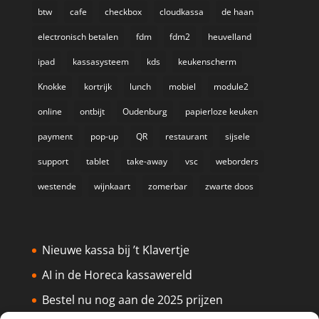
btw
cafe
checkbox
cloudkassa
de haan
electronisch betalen
fdm
fdm2
heuvelland
ipad
kassasysteem
kds
keukenscherm
Knokke
kortrijk
lunch
mobiel
module2
online
ontbijt
Oudenburg
papierloze keuken
payment
pop-up
QR
restaurant
sijsele
support
tablet
take-away
vsc
weborders
westende
wijnkaart
zomerbar
zwarte doos
Nieuwe kassa bij ’t Klavertje
AI in de Horeca kassawereld
Bestel nu nog aan de 2025 prijzen