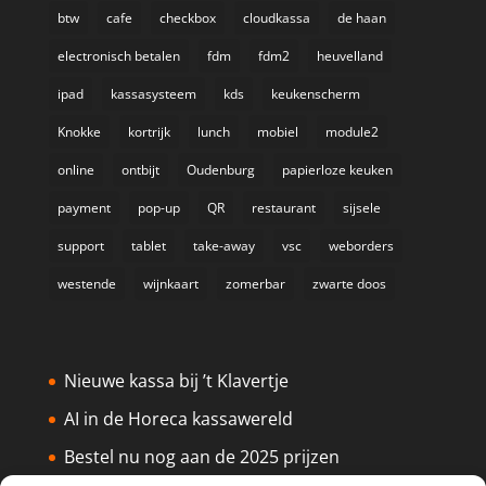
btw
cafe
checkbox
cloudkassa
de haan
electronisch betalen
fdm
fdm2
heuvelland
ipad
kassasysteem
kds
keukenscherm
Knokke
kortrijk
lunch
mobiel
module2
online
ontbijt
Oudenburg
papierloze keuken
payment
pop-up
QR
restaurant
sijsele
support
tablet
take-away
vsc
weborders
westende
wijnkaart
zomerbar
zwarte doos
Nieuwe kassa bij ’t Klavertje
AI in de Horeca kassawereld
Bestel nu nog aan de 2025 prijzen