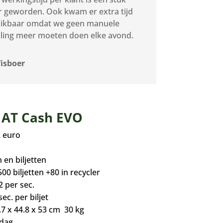
r geworden. Ook kwam er extra tijd
ikbaar omdat we geen manuele
lling meer moeten doen elke avond.
Visboer
t AT Cash EVO
2 euro
 en biljetten
00 biljetten +80 in recycler
2 per sec.
sec. per biljet
7 x 44.8 x 53 cm 30 kg
 dag