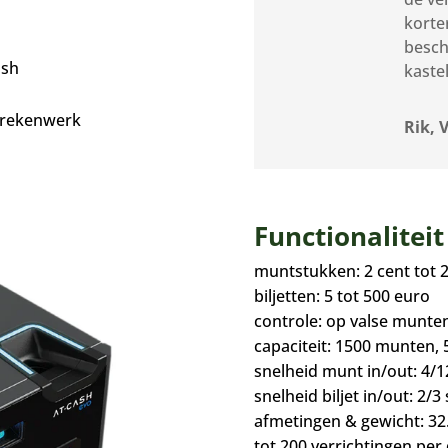
korte
besch
ash
kaste
l rekenwerk
Rik, 
Functionalitei
muntstukken: 2 cent tot 
biljetten: 5 tot 500 euro
controle: op valse munten
capaciteit: 1500 munten, 5
snelheid munt in/out: 4/1
snelheid biljet in/out: 2/3 
afmetingen & gewicht: 32.
tot 200 verrichtingen per