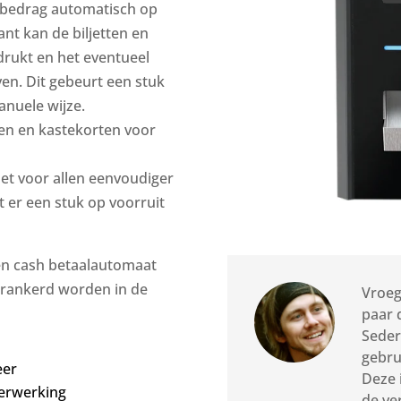
al bedrag automatisch op
nt kan de biljetten en
drukt en het eventueel
en. Dit gebeurt een stuk
anuele wijze.
en en kastekorten voor
het voor allen eenvoudiger
t er een stuk op voorruit
een cash betaalautomaat
verankerd worden in de
Vroeg
paar 
Seder
gebru
eer
Deze 
verwerking
de ve