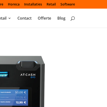
re
Horeca
Installaties
Retail
Software
tail
Contact
Offerte
Blog