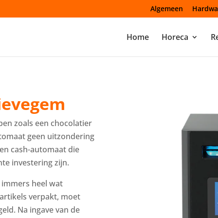
Algemeen
Hardwa
Home
Horeca
Re
ievegem
pen zoals een chocolatier
utomaat geen uitzondering
een cash-automaat die
e investering zijn.
r immers heel wat
artikels verpakt, moet
eld. Na ingave van de