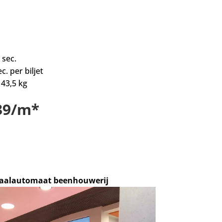
 sec.
c. per biljet
 43,5 kg
139/m*
taalautomaat beenhouwerij