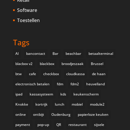
Software
Toestellen
Tags
AI
bancontact
Bar
beachbar
betaalterminal
blacbox v2
blackbox
broodjeszaak
Brussel
btw
cafe
checkbox
cloudkassa
de haan
electronisch betalen
fdm
fdm2
heuvelland
ipad
kassasysteem
kds
keukenscherm
Knokke
kortrijk
lunch
mobiel
module2
online
ontbijt
Oudenburg
papierloze keuken
payment
pop-up
QR
restaurant
sijsele