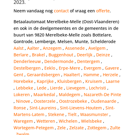
2023.
Neem vandaag nog
contact
of vraag een
offerte
.
Betaalautomaat Merelbeke-Melle (Oost-Vlaanderen)
en ook in de deelgemeentes en de gemeentes in de
buurt van 9820 Merelbeke-Melle zoals Bottelare,
Gontrode, Lemberge, Melsen, Munte, Schelderode
Aalst
,
Aalter
,
Anzegem
,
Assenede
,
Avelgem
,
Berlare
,
Brakel
,
Buggenhout
,
Deerlijk
,
Deinze
,
Denderleeuw
,
Dendermonde
,
Dentergem
,
Destelbergen
,
Eeklo
,
Erpe-Mere
,
Evergem
,
Gavere
,
Gent
,
Geraardsbergen
,
Haaltert
,
Hamme
,
Herzele
,
Horebeke
,
Kaprijke
,
Kluisbergen
,
Kruisem
,
Laarne
,
Lebbeke
,
Lede
,
Lierde
,
Lievegem
,
Lochristi
,
Lokeren
,
Maarkedal
,
Maldegem
,
Nazareth-De Pinte
,
Ninove
,
Oosterzele
,
Oostrozebeke
,
Oudenaarde
,
Ronse
,
Sint-Laureins
,
Sint-Lievens-Houtem
,
Sint-
Martens-Latem
,
Stekene
,
Tielt
,
Waasmunster
,
Waregem
,
Wetteren
,
Wichelen
,
Wielsbeke
,
Wortegem-Petegem
,
Zele
,
Zelzate
,
Zottegem
,
Zulte
,
Zwalm