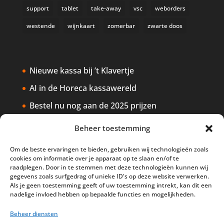
support
tablet
take-away
vsc
weborders
westende
wijnkaart
zomerbar
zwarte doos
Nieuwe kassa bij ’t Klavertje
AI in de Horeca kassawereld
Bestel nu nog aan de 2025 prijzen
Safran Palace start met nieuw
Beheer toestemming
kassasysteem
Om de beste ervaringen te bieden, gebruiken wij technologieën zoals
BTW aanpassingen HoReCa vanaf 1
cookies om informatie over je apparaat op te slaan en/of te
maart 2026
raadplegen. Door in te stemmen met deze technologieën kunnen wij
gegevens zoals surfgedrag of unieke ID's op deze website verwerken.
Als je geen toestemming geeft of uw toestemming intrekt, kan dit een
nadelige invloed hebben op bepaalde functies en mogelijkheden.
Beheer diensten