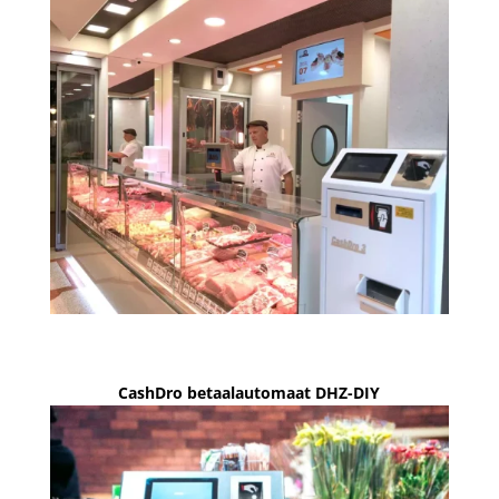
CashDro betaalautomaat DHZ-DIY