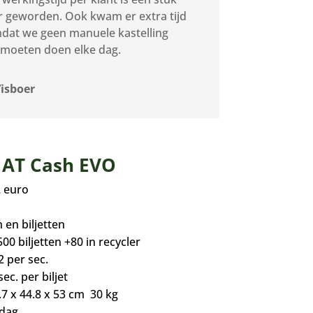
r geworden. Ook kwam er extra tijd
mdat we geen manuele kastelling
moeten doen elke dag.
Visboer
t AT Cash EVO
2 euro
 en biljetten
00 biljetten +80 in recycler
2 per sec.
sec. per biljet
7 x 44.8 x 53 cm 30 kg
 dag