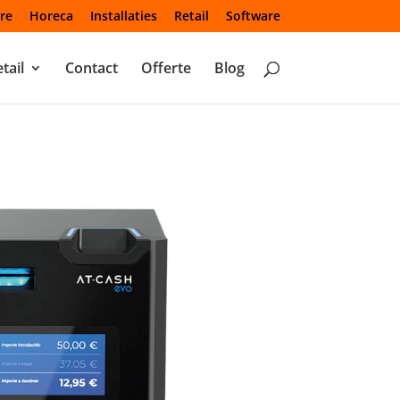
re
Horeca
Installaties
Retail
Software
tail
Contact
Offerte
Blog