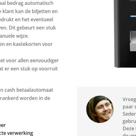
otaal bedrag automatisch
klant kan de biljetten en
edrukt en het eventueel
en. Dit gebeurt een stuk
anuele wijze.
en en kastekorten voor
het voor allen eenvoudiger
t er een stuk op voorruit
een cash betaalautomaat
verankerd worden in de
Vroeg
paar 
Seder
gebru
eer
Deze 
cte verwerking
de ve