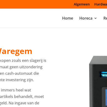
Algemeen
Hardwa
Home
Horeca
Re
Waregem
open zoals een slagerij is
maat geen uitzondering
een cash-automaat die
e investering zijn.
 immers heel wat
 artikels behandelt, moet
eld. Na ingave van de