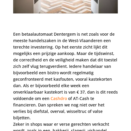
Een betaalautomaat Dentergem is net zoals voor de
meeste handelszaken in de West-Vlaanderen een
terechte investering. Op het eerste zicht lijkt dit
mogelijks een prijzige aankoop. Maar de tijdswinst,
de correctheid en de veiligheid maken dat dit toestel
zich zelf vlug terugverdient. Iedere handelaar van
bijvoorbeeld een bistro wordt regelmatig
geconfronteerd met kasfouten, vooral kastekorten
dan. Als er bijvoorbeeld elke week een
onverklaarbaar kastekort is van € 37, dan is dit reeds
voldoende om een
Cashdro
of AT-Cash te
financieren. Dan spreken we nog niet over het
verlies bij diefstal, overval, wisseltruc of valse
biljetten.
Zeker in shops waar er verse gerechten verkocht
wordt, zoals in een, bakkerij, slagerij, vishandel,