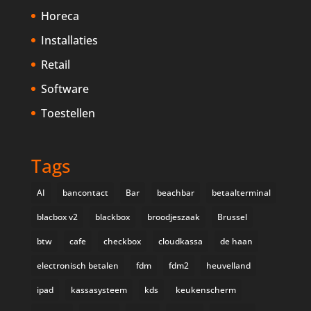
Horeca
Installaties
Retail
Software
Toestellen
Tags
AI
bancontact
Bar
beachbar
betaalterminal
blacbox v2
blackbox
broodjeszaak
Brussel
btw
cafe
checkbox
cloudkassa
de haan
electronisch betalen
fdm
fdm2
heuvelland
ipad
kassasysteem
kds
keukenscherm