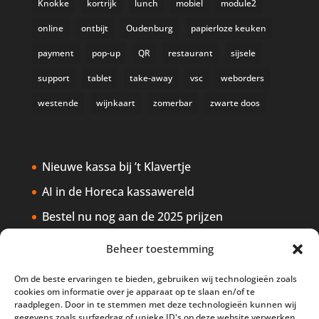
Knokke
kortrijk
lunch
mobiel
module2
online
ontbijt
Oudenburg
papierloze keuken
payment
pop-up
QR
restaurant
sijsele
support
tablet
take-away
vsc
weborders
westende
wijnkaart
zomerbar
zwarte doos
Nieuwe kassa bij ’t Klavertje
AI in de Horeca kassawereld
Bestel nu nog aan de 2025 prijzen
Safran Palace start met nieuw
Beheer toestemming
kassasysteem
Om de beste ervaringen te bieden, gebruiken wij technologieën zoals
BTW aanpassingen HoReCa vanaf 1
cookies om informatie over je apparaat op te slaan en/of te
maart 2026
raadplegen. Door in te stemmen met deze technologieën kunnen wij
gegevens zoals surfgedrag of unieke ID's op deze website verwerken.