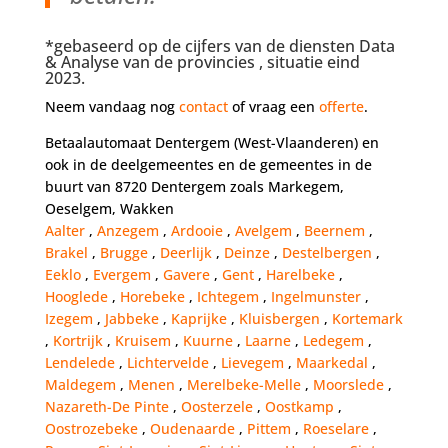
*gebaseerd op de cijfers van de diensten Data
& Analyse van de provincies , situatie eind
2023.
Neem vandaag nog
contact
of vraag een
offerte
.
Betaalautomaat Dentergem (West-Vlaanderen) en
ook in de deelgemeentes en de gemeentes in de
buurt van 8720 Dentergem zoals Markegem,
Oeselgem, Wakken
Aalter
,
Anzegem
,
Ardooie
,
Avelgem
,
Beernem
,
Brakel
,
Brugge
,
Deerlijk
,
Deinze
,
Destelbergen
,
Eeklo
,
Evergem
,
Gavere
,
Gent
,
Harelbeke
,
Hooglede
,
Horebeke
,
Ichtegem
,
Ingelmunster
,
Izegem
,
Jabbeke
,
Kaprijke
,
Kluisbergen
,
Kortemark
,
Kortrijk
,
Kruisem
,
Kuurne
,
Laarne
,
Ledegem
,
Lendelede
,
Lichtervelde
,
Lievegem
,
Maarkedal
,
Maldegem
,
Menen
,
Merelbeke-Melle
,
Moorslede
,
Nazareth-De Pinte
,
Oosterzele
,
Oostkamp
,
Oostrozebeke
,
Oudenaarde
,
Pittem
,
Roeselare
,