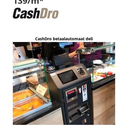
139/m*
CashDro betaalautomaat deli