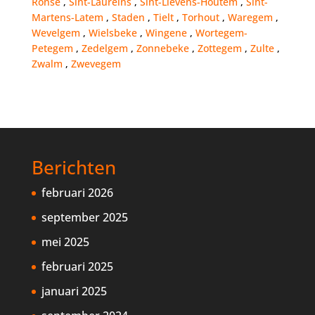
Ronse
,
Sint-Laureins
,
Sint-Lievens-Houtem
,
Sint-
Martens-Latem
,
Staden
,
Tielt
,
Torhout
,
Waregem
,
Wevelgem
,
Wielsbeke
,
Wingene
,
Wortegem-
Petegem
,
Zedelgem
,
Zonnebeke
,
Zottegem
,
Zulte
,
Zwalm
,
Zwevegem
Berichten
februari 2026
september 2025
mei 2025
februari 2025
januari 2025