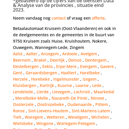
*gebaseerd op de cijfers van de diensten Data
& Analyse van de provincies , situatie eind
2023.
Neem vandaag nog
contact
of vraag een
offerte
.
Betaalautomaat Kruisem (Oost-Vlaanderen) en ook in
de deelgemeentes en de gemeentes in de buurt van
9750 Kruisem zoals Huise, Kruishoutem, Nokere,
Ouwegem, Wannegem-Lede, Zingem
Aalst
,
Aalter
,
Anzegem
,
Ardooie
,
Avelgem
,
Beernem
,
Brakel
,
Deerlijk
,
Deinze
,
Dentergem
,
Destelbergen
,
Eeklo
,
Erpe-Mere
,
Evergem
,
Gavere
,
Gent
,
Geraardsbergen
,
Haaltert
,
Harelbeke
,
Herzele
,
Horebeke
,
Ingelmunster
,
Izegem
,
Kluisbergen
,
Kortrijk
,
Kuurne
,
Laarne
,
Lede
,
Lendelede
,
Lierde
,
Lievegem
,
Lochristi
,
Maarkedal
,
Merelbeke-Melle
,
Nazareth-De Pinte
,
Ninove
,
Oosterzele
,
Oostrozebeke
,
Oudenaarde
,
Pittem
,
Ronse
,
Sint-Lievens-Houtem
,
Sint-Martens-Latem
,
Tielt
,
Waregem
,
Wetteren
,
Wevelgem
,
Wichelen
,
Wielsbeke
,
Wingene
,
Wortegem-Petegem
,