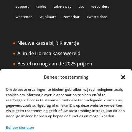
support
tablet
take-away
vsc
weborders
westende
wijnkaart
zomerbar
zwarte doos
Nieuwe kassa bij ’t Klavertje
AI in de Horeca kassawereld
Bestel nu nog aan de 2025 prijzen
Safran Palace start met nieuw
Beheer toestemming
kassasysteem
Om de beste ervaringen te bieden, gebruiken wij technologieën zoals
BTW aanpassingen HoReCa vanaf 1
cookies om informatie over je apparaat op te slaan en/of te
maart 2026
raadplegen. Door in te stemmen met deze technologieën kunnen wij
gegevens zoals surfgedrag of unieke ID's op deze website verwerken.
Als je geen toestemming geeft of uw toestemming intrekt, kan dit een
nadelige invloed hebben op bepaalde functies en mogelijkheden.
Beheer diensten