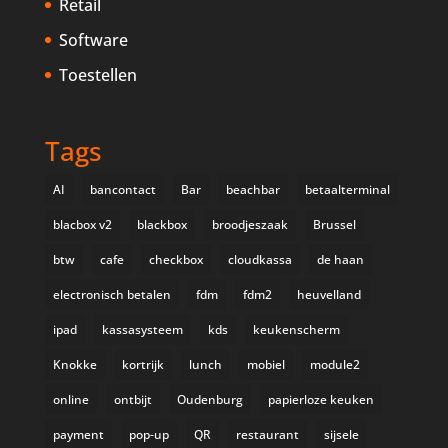
Retail
Software
Toestellen
Tags
AI
bancontact
Bar
beachbar
betaalterminal
blacbox v2
blackbox
broodjeszaak
Brussel
btw
cafe
checkbox
cloudkassa
de haan
electronisch betalen
fdm
fdm2
heuvelland
ipad
kassasysteem
kds
keukenscherm
Knokke
kortrijk
lunch
mobiel
module2
online
ontbijt
Oudenburg
papierloze keuken
payment
pop-up
QR
restaurant
sijsele