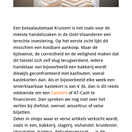
Een betaalautomaat Kruisem is net zoals voor de
meeste handelszaken in de Oost-Vlaanderen een
terechte investering. Op het eerste zicht lijkt dit
misschien een kostbare aankoop. Maar de
tijdswinst, de correctheid en de veiligheid maken dat
dit toestel zich zelf vlug terugverdient. Iedere
handelaar van bijvoorbeeld een bakkerij wordt
dikwijls geconfronteerd met kasfouten, vooral
kastekorten dan. Als er bijvoorbeeld elke week een
onverklaarbaar kastekort is van € 36, dan is dit reeds
voldoende om een
Cashdro
of AT-Cash te
financieren. Dan spreken we nog niet over het
verlies bij diefstal, overval, wisseltruc of valse
biljetten.
Zeker in shops waar er verse artikels verkocht wordt,
zoals in een, bakkerij, slagerij, vishandel, kruidenier,
chocolatier, traiteur, delicatessenzaak,… is de