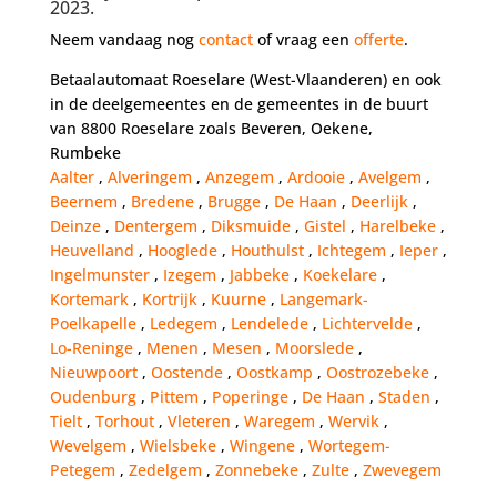
2023.
Neem vandaag nog
contact
of vraag een
offerte
.
Betaalautomaat Roeselare (West-Vlaanderen) en ook
in de deelgemeentes en de gemeentes in de buurt
van 8800 Roeselare zoals Beveren, Oekene,
Rumbeke
Aalter
,
Alveringem
,
Anzegem
,
Ardooie
,
Avelgem
,
Beernem
,
Bredene
,
Brugge
,
De Haan
,
Deerlijk
,
Deinze
,
Dentergem
,
Diksmuide
,
Gistel
,
Harelbeke
,
Heuvelland
,
Hooglede
,
Houthulst
,
Ichtegem
,
Ieper
,
Ingelmunster
,
Izegem
,
Jabbeke
,
Koekelare
,
Kortemark
,
Kortrijk
,
Kuurne
,
Langemark-
Poelkapelle
,
Ledegem
,
Lendelede
,
Lichtervelde
,
Lo-Reninge
,
Menen
,
Mesen
,
Moorslede
,
Nieuwpoort
,
Oostende
,
Oostkamp
,
Oostrozebeke
,
Oudenburg
,
Pittem
,
Poperinge
,
De Haan
,
Staden
,
Tielt
,
Torhout
,
Vleteren
,
Waregem
,
Wervik
,
Wevelgem
,
Wielsbeke
,
Wingene
,
Wortegem-
Petegem
,
Zedelgem
,
Zonnebeke
,
Zulte
,
Zwevegem