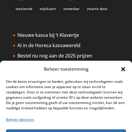
westende
wijnkaart
zomerbar
zwarte doos
Nieuwe kassa bij ’t Klavertje
AI in de Horeca kassawereld
Bestel nu nog aan de 2025 prijzen
Safran Palace start met nieuw
Beheer toestemming
kassasysteem
Om de beste ervaringen te bieden, gebruiken wij technologieën zoals
BTW aanpassingen HoReCa vanaf 1
cookies om informatie over je apparaat op te slaan en/of te
maart 2026
raadplegen. Door in te stemmen met deze technologieën kunnen wij
gegevens zoals surfgedrag of unieke ID's op deze website verwerken.
Als je geen toestemming geeft of uw toestemming intrekt, kan dit een
nadelige invloed hebben op bepaalde functies en mogelijkheden.
Beheer diensten
Disclaimer
Privacy
Sitemap