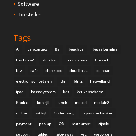
Software
Toestellen
Tags
AI
bancontact
Bar
beachbar
betaalterminal
blacbox v2
blackbox
broodjeszaak
Brussel
btw
cafe
checkbox
cloudkassa
de haan
electronisch betalen
fdm
fdm2
heuvelland
ipad
kassasysteem
kds
keukenscherm
Knokke
kortrijk
lunch
mobiel
module2
online
ontbijt
Oudenburg
papierloze keuken
payment
pop-up
QR
restaurant
sijsele
support
tablet
take-away
vsc
weborders