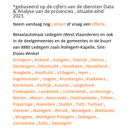
*gebaseerd op de cijfers van de diensten Data
& Analyse van de provincies , situatie eind
2023.
Neem vandaag nog
contact
of vraag een
offerte
.
Betaalautomaat Ledegem (West-Vlaanderen) en ook
in de deelgemeentes en de gemeentes in de buurt
van 8880 Ledegem zoals Rollegem-Kapelle, Sint-
Eloois-Winkel
Anzegem
,
Ardooie
,
Avelgem
,
Deerlijk
,
Deinze
,
Dentergem
,
Diksmuide
,
Harelbeke
,
Heuvelland
,
Hooglede
,
Houthulst
,
Ichtegem
,
Ieper
,
Ingelmunster
,
Izegem
,
Kluisbergen
,
Koekelare
,
Kortemark
,
Kortrijk
,
Kuurne
,
Langemark-
Poelkapelle
,
Lendelede
,
Lichtervelde
,
Lo-Reninge
,
Menen
,
Mesen
,
Moorslede
,
Oostrozebeke
,
Pittem
,
Poperinge
,
Roeselare
,
Staden
,
Tielt
,
Torhout
,
Vleteren
,
Waregem
,
Wervik
,
Wevelgem
,
Wielsbeke
,
Wingene
,
Wortegem-Petegem
,
Zedelgem
,
Zonnebeke
,
Zulte
,
Zwevegem