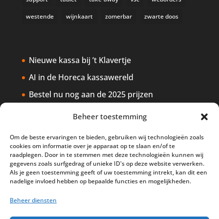
westende
wijnkaart
zomerbar
zwarte doos
Nieuwe kassa bij ’t Klavertje
AI in de Horeca kassawereld
Bestel nu nog aan de 2025 prijzen
Safran Palace start met nieuw
Beheer toestemming
kassasysteem
Om de beste ervaringen te bieden, gebruiken wij technologieën zoals
BTW aanpassingen HoReCa vanaf 1
cookies om informatie over je apparaat op te slaan en/of te
maart 2026
raadplegen. Door in te stemmen met deze technologieën kunnen wij
gegevens zoals surfgedrag of unieke ID's op deze website verwerken.
Als je geen toestemming geeft of uw toestemming intrekt, kan dit een
nadelige invloed hebben op bepaalde functies en mogelijkheden.
Beheer diensten