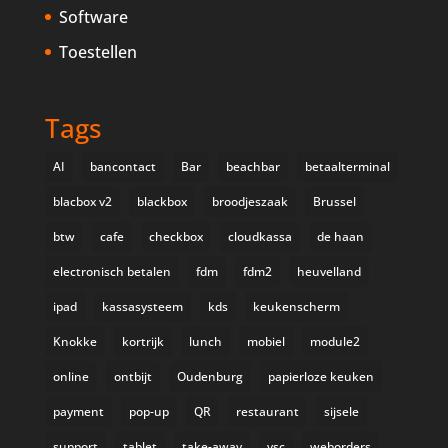
Software
Toestellen
Tags
AI
bancontact
Bar
beachbar
betaalterminal
blacbox v2
blackbox
broodjeszaak
Brussel
btw
cafe
checkbox
cloudkassa
de haan
electronisch betalen
fdm
fdm2
heuvelland
ipad
kassasysteem
kds
keukenscherm
Knokke
kortrijk
lunch
mobiel
module2
online
ontbijt
Oudenburg
papierloze keuken
payment
pop-up
QR
restaurant
sijsele
support
tablet
take-away
vsc
weborders