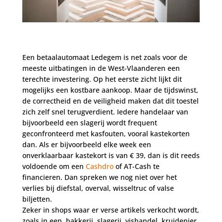
Een betaalautomaat Ledegem is net zoals voor de
meeste uitbatingen in de West-Vlaanderen een
terechte investering. Op het eerste zicht lijkt dit
mogelijks een kostbare aankoop. Maar de tijdswinst,
de correctheid en de veiligheid maken dat dit toestel
zich zelf snel terugverdient. Iedere handelaar van
bijvoorbeeld een slagerij wordt frequent
geconfronteerd met kasfouten, vooral kastekorten
dan. Als er bijvoorbeeld elke week een
onverklaarbaar kastekort is van € 39, dan is dit reeds
voldoende om een
Cashdro
of AT-Cash te
financieren. Dan spreken we nog niet over het
verlies bij diefstal, overval, wisseltruc of valse
biljetten.
Zeker in shops waar er verse artikels verkocht wordt,
zoals in een, bakkerij, slagerij, vishandel, kruidenier,