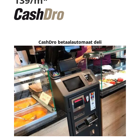
139/m*
CashDro betaalautomaat deli