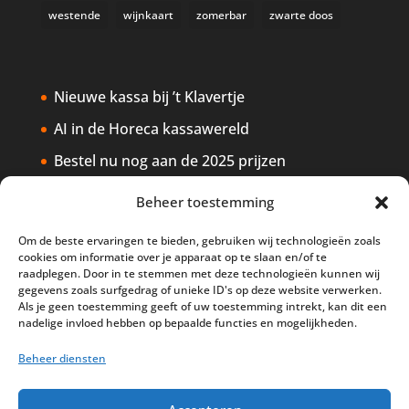
westende
wijnkaart
zomerbar
zwarte doos
Nieuwe kassa bij ’t Klavertje
AI in de Horeca kassawereld
Bestel nu nog aan de 2025 prijzen
Safran Palace start met nieuw
Beheer toestemming
kassasysteem
Om de beste ervaringen te bieden, gebruiken wij technologieën zoals
BTW aanpassingen HoReCa vanaf 1
cookies om informatie over je apparaat op te slaan en/of te
maart 2026
raadplegen. Door in te stemmen met deze technologieën kunnen wij
gegevens zoals surfgedrag of unieke ID's op deze website verwerken.
Als je geen toestemming geeft of uw toestemming intrekt, kan dit een
nadelige invloed hebben op bepaalde functies en mogelijkheden.
Beheer diensten
Disclaimer
Privacy
Sitemap