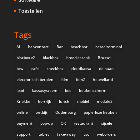
Toestellen
Tags
AI
bancontact
Bar
beachbar
betaalterminal
blacbox v2
blackbox
broodjeszaak
Brussel
btw
cafe
checkbox
cloudkassa
de haan
electronisch betalen
fdm
fdm2
heuvelland
ipad
kassasysteem
kds
keukenscherm
Knokke
kortrijk
lunch
mobiel
module2
online
ontbijt
Oudenburg
papierloze keuken
payment
pop-up
QR
restaurant
sijsele
support
tablet
take-away
vsc
weborders