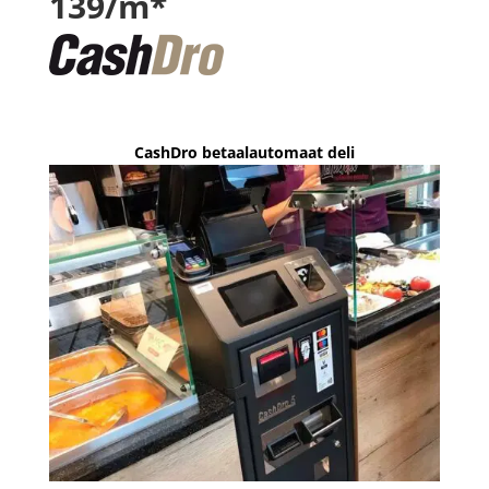
139/m*
CashDro betaalautomaat deli