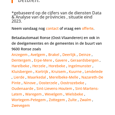
*gebaseerd op de cijfers van de diensten Data
& Analyse van de provincies , situatie eind
2023.
Neem vandaag nog
contact
of vraag een
offerte
.
Betaalautomaat Ronse (Oost-Vlaanderen) en ook in
de deelgemeentes en de gemeentes in de buurt van
9600 Ronse zoals
Anzegem
,
Avelgem
,
Brakel
,
Deerlijk
,
Deinze
,
Dentergem
,
Erpe-Mere
,
Gavere
,
Geraardsbergen
,
Harelbeke
,
Herzele
,
Horebeke
,
Ingelmunster
,
Kluisbergen
,
Kortrijk
,
Kruisem
,
Kuurne
,
Lendelede
,
Lierde
,
Maarkedal
,
Merelbeke-Melle
,
Nazareth-De
Pinte
,
Ninove
,
Oosterzele
,
Oostrozebeke
,
Oudenaarde
,
Sint-Lievens-Houtem
,
Sint-Martens-
Latem
,
Waregem
,
Wevelgem
,
Wielsbeke
,
Wortegem-Petegem
,
Zottegem
,
Zulte
,
Zwalm
,
Zwevegem