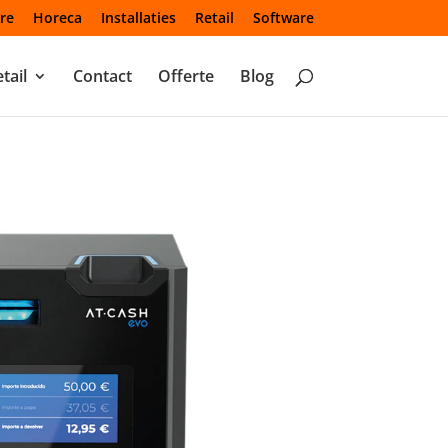
re
Horeca
Installaties
Retail
Software
tail
Contact
Offerte
Blog