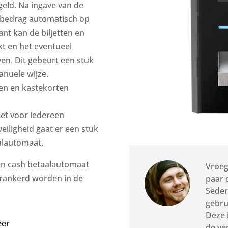
eld. Na ingave van de
al bedrag automatisch op
nt kan de biljetten en
kt en het eventueel
en. Dit gebeurt een stuk
anuele wijze.
en en kastekorten
het voor iedereen
iligheid gaat er een stuk
alautomaat.
een cash betaalautomaat
Vroeg
verankerd worden in de
paar 
Seder
gebru
Deze 
eer
de ve