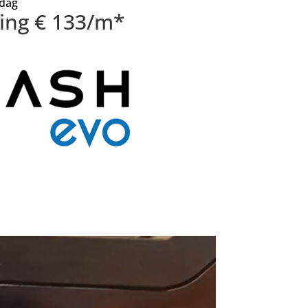
 dag
sing € 133/m*