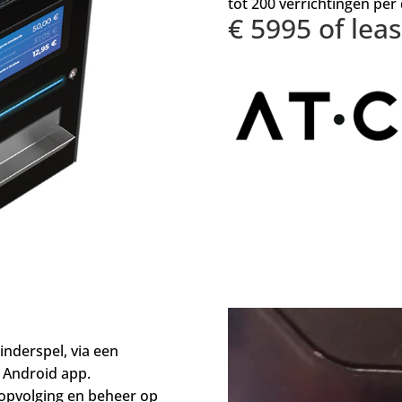
tot 200 verrichtingen per
€ 5995 of lea
inderspel, via een
 Android app.
 opvolging en beheer op