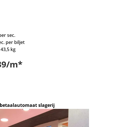
per sec.
c. per biljet
 43,5 kg
139/m*
betaalautomaat slagerij