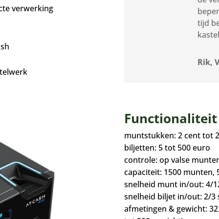
cte verwerking
beper
tijd 
kaste
ash
Rik, 
 telwerk
Functionalitei
muntstukken: 2 cent tot 
biljetten: 5 tot 500 euro
controle: op valse munten
capaciteit: 1500 munten, 5
snelheid munt in/out: 4/1
snelheid biljet in/out: 2/3 
afmetingen & gewicht: 32.