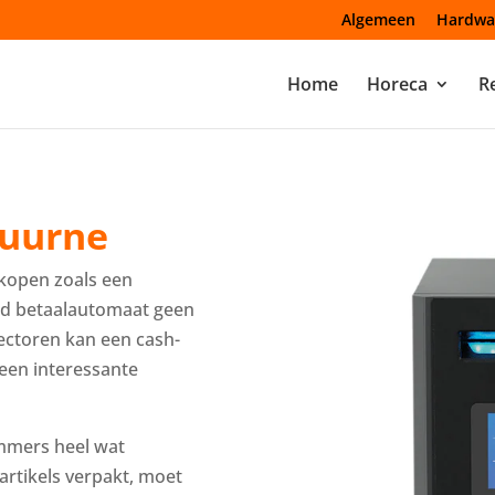
Algemeen
Hardwa
Home
Horeca
Re
Kuurne
rkopen zoals een
ld betaalautomaat geen
ectoren kan een cash-
een interessante
immers heel wat
artikels verpakt, moet