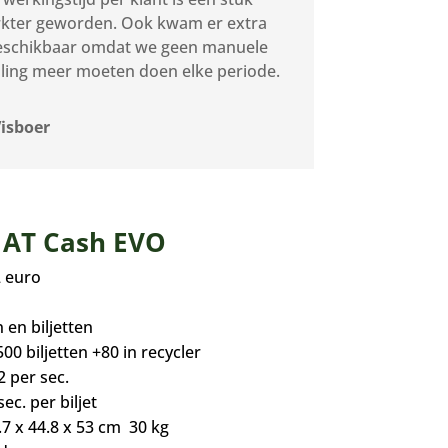
kter geworden. Ook kwam er extra
beschikbaar omdat we geen manuele
lling meer moeten doen elke periode.
Visboer
t AT Cash EVO
2 euro
 en biljetten
00 biljetten +80 in recycler
2 per sec.
sec. per biljet
7 x 44.8 x 53 cm 30 kg