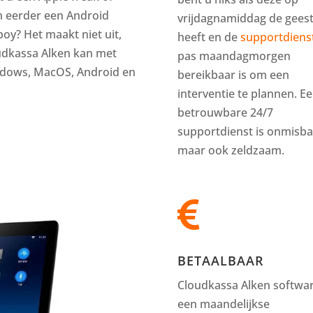
h eerder een Android
vrijdagnamiddag de gees
boy? Het maakt niet uit,
heeft en de
supportdiens
udkassa Alken kan met
pas maandagmorgen
dows, MacOS, Android en
bereikbaar is om een
interventie te plannen. E
betrouwbare 24/7
supportdienst is onmisba
maar ook zeldzaam.

BETAALBAAR
Cloudkassa Alken softwar
een maandelijkse