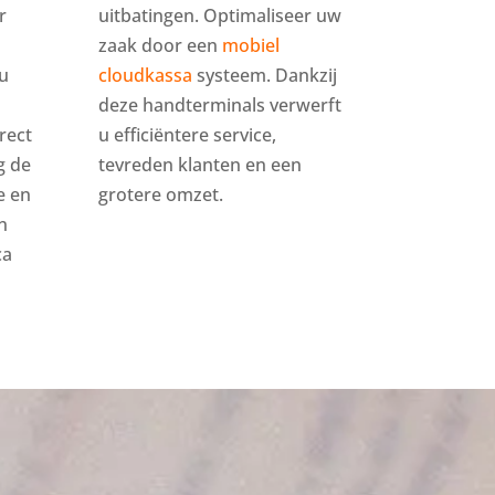
r
uitbatingen. Optimaliseer uw
zaak door een
mobiel
u
cloudkassa
systeem. Dankzij
deze handterminals verwerft
rect
u efficiëntere service,
g de
tevreden klanten en een
e en
grotere omzet.
n
ca