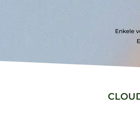
Enkele v
E
CLOUD