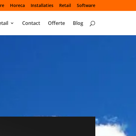
re
Horeca
Installaties
Retail
Software
tail
Contact
Offerte
Blog