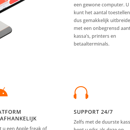
een gewone computer. U
kunt het aantal toestellen
dus gemakkelijk uitbreid
met een onbegrensd aant
kassa’s, printers en
betaalterminals.


ATFORM
SUPPORT 24/7
AFHANKELIJK
Zelfs met de duurste kas
t u een Apple freak of
bent u niks als deze op