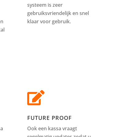
systeem is zeer
gebruiksvriendelijk en snel
en
klaar voor gebruik.
al

FUTURE PROOF
sa
Ook een kassa vraagt
regelmatig updates zodat u