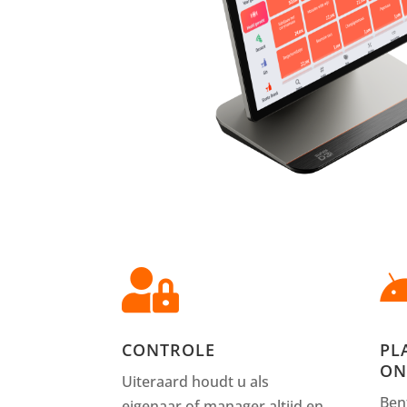

CONTROLE
PL
ON
Uiteraard houdt u als
Ben
eigenaar of manager altijd en