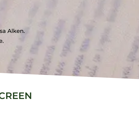
sa Alken.
e.
SCREEN