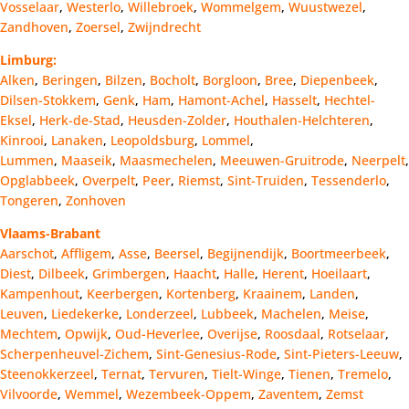
Vosselaar
,
Westerlo
,
Willebroek
,
Wommelgem
,
Wuustwezel
,
Zandhoven
,
Zoersel
,
Zwijndrecht
Limburg:
Alken
,
Beringen
,
Bilzen
,
Bocholt
,
Borgloon
,
Bree
,
Diepenbeek
,
Dilsen-Stokkem
,
Genk
,
Ham
,
Hamont-Achel
,
Hasselt
,
Hechtel-
Eksel
,
Herk-de-Stad
,
Heusden-Zolder
,
Houthalen-Helchteren
,
Kinrooi
,
Lanaken
,
Leopoldsburg
,
Lommel
,
Lummen
,
Maaseik
,
Maasmechelen
,
Meeuwen-Gruitrode
,
Neerpelt
,
Opglabbeek
,
Overpelt
,
Peer
,
Riemst
,
Sint-Truiden
,
Tessenderlo
,
Tongeren
,
Zonhoven
Vlaams-Brabant
Aarschot
,
Affligem
,
Asse
,
Beersel
,
Begijnendijk
,
Boortmeerbeek
,
Diest
,
Dilbeek
,
Grimbergen
,
Haacht
,
Halle
,
Herent
,
Hoeilaart
,
Kampenhout
,
Keerbergen
,
Kortenberg
,
Kraainem
,
Landen
,
Leuven
,
Liedekerke
,
Londerzeel
,
Lubbeek
,
Machelen
,
Meise
,
Mechtem
,
Opwijk
,
Oud-Heverlee
,
Overijse
,
Roosdaal
,
Rotselaar
,
Scherpenheuvel-Zichem
,
Sint-Genesius-Rode
,
Sint-Pieters-Leeuw
,
Steenokkerzeel
,
Ternat
,
Tervuren
,
Tielt-Winge
,
Tienen
,
Tremelo
,
Vilvoorde
,
Wemmel
,
Wezembeek-Oppem
,
Zaventem
,
Zemst