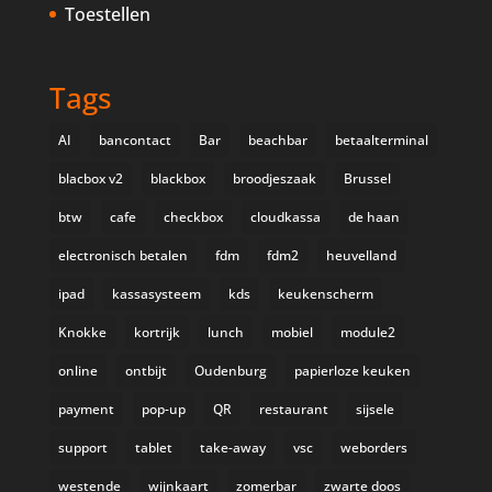
Toestellen
Tags
AI
bancontact
Bar
beachbar
betaalterminal
blacbox v2
blackbox
broodjeszaak
Brussel
btw
cafe
checkbox
cloudkassa
de haan
electronisch betalen
fdm
fdm2
heuvelland
ipad
kassasysteem
kds
keukenscherm
Knokke
kortrijk
lunch
mobiel
module2
online
ontbijt
Oudenburg
papierloze keuken
payment
pop-up
QR
restaurant
sijsele
support
tablet
take-away
vsc
weborders
westende
wijnkaart
zomerbar
zwarte doos