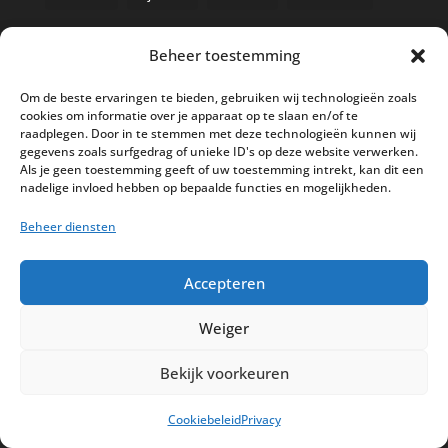
Beheer toestemming
Nieuwe kassa bij ’t Klavertje
Om de beste ervaringen te bieden, gebruiken wij technologieën zoals
cookies om informatie over je apparaat op te slaan en/of te
AI in de Horeca kassawereld
raadplegen. Door in te stemmen met deze technologieën kunnen wij
gegevens zoals surfgedrag of unieke ID's op deze website verwerken.
Bestel nu nog aan de 2025 prijzen
Als je geen toestemming geeft of uw toestemming intrekt, kan dit een
Safran Palace start met nieuw
nadelige invloed hebben op bepaalde functies en mogelijkheden.
kassasysteem
Beheer diensten
BTW aanpassingen HoReCa vanaf 1
maart 2026
Accepteren
Weiger
Bekijk voorkeuren
Disclaimer
Privacy
Sitemap
Cookiebeleid
Privacy
Partners
Support
Peterschap