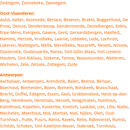
Zedelgem
,
Zonnebeke
,
Zwevegem
Oost-Vlaanderen:
Aalst
,
Aalter
,
Assenede
,
Berlare
,
Beveren
,
Brakel
,
Buggenhout
,
De
Pinte
,
Deinze
,
Denderleeuw
,
Dendermonde
,
Destelbergen
,
Eeklo
,
Erpe-Mere
,
Evergem
,
Gavere
,
Gent
,
Geraardsbergen
,
Haaltert
,
Hamme
,
Herzele
,
Kruibeke
,
Laarne
,
Lebbeke
,
Lede
,
Lochristi
,
Lokeren
,
Maldegem
,
Melle
,
Merelbeke
,
Nazareth
,
Nevele
,
Ninove
,
Oosterzele
,
Oudenaarde
,
Ronse
,
Sint-Gillis-Waas
,
Sint-Lievens-
Houtem
,
Sint-Niklaas
,
Stekene
,
Temse
,
Waasmunster
,
Wetteren
,
Wichelen
,
Zele
,
Zelzate
,
Zottegem
,
Zulte
Antwerpen:
Aartselaar
,
Antwerpen
,
Arendonk
,
Balen
,
Beerse
,
Berlaar
,
Boechout
,
Bonheiden
,
Boom
,
Bornem
,
Borsbeek
,
Brasschaat
,
Brecht
,
Duffel
,
Edegem
,
Essen
,
Geel
,
Grobbendonk
,
Heist-op-den-
Berg
,
Hemiksem
,
Herentals
,
Herselt
,
Hoogstraten
,
Hulshout
,
Kalmthout
,
Kapellen
,
Kasterlee
,
Kontich
,
Laakdal
,
Lier
,
Lille
,
Malle
,
Mechelen
,
Meerhout
,
Mol
,
Mortsel
,
Niel
,
Nijlen
,
Olen
,
Oud-
Turnhout
,
Putte
,
Puurs
,
Ranst
,
Ravels
,
Retie
,
Rijkevorsel
,
Rumst
,
Schilde
,
Schoten
,
Sint-Katelijne-Waver
,
Stabroek
,
Turnhout
,