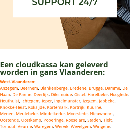
SUPPORT 24/7
Een cloudkassa kan geleverd
worden in gans Vlaanderen:
West-Vlaanderen:
Anzegem
,
Beernem
,
Blankenberge
,
Bredene
,
Brugge
,
Damme
,
De
Haan
,
De Panne
,
Deerlijk
,
Diksmuide
,
Gistel
,
Harelbeke
,
Hooglede
,
Houthulst
,
Ichtegem
,
Ieper
,
Ingelmunster
,
Izegem
,
Jabbeke
,
Knokke-Heist
,
Koksijde
,
Kortemark
,
Kortrijk
,
Kuurne
,
Menen
,
Meulebeke
,
Middelkerke
,
Moorslede
,
Nieuwpoort
,
Oostende
,
Oostkamp
,
Poperinge
,
Roeselare
,
Staden
,
Tielt
,
Torhout
,
Veurne
,
Waregem
,
Wervik
,
Wevelgem
,
Wingene
,