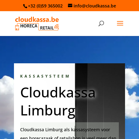
+32 (0)59 365002
info@cloudkassa.be
KASSASYSTEEM
Cloudkassa
Limburg
Cloudkassa Limburg als kassasysteem voor
een horecazaak of retailshop is veel meer dan