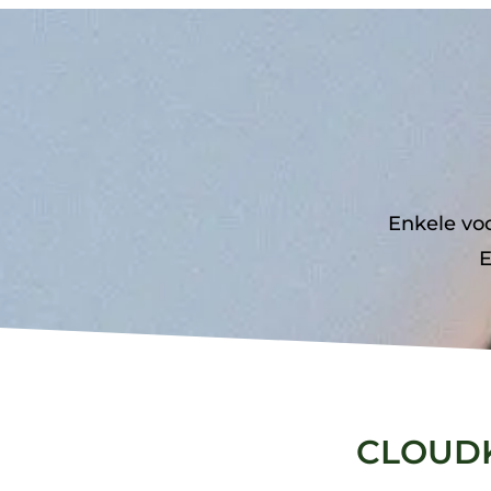
Enkele vo
E
CLOUDK