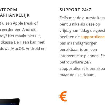
ATFORM
SUPPORT 24/7
AFHANKELIJK
Zelfs met de duurste kas
t u een Apple freak of
bent u niks als deze op
h eerder een Android
vrijdagnamiddag de gees
boy? Het maakt niet uit,
heeft en de
supportdiens
udkassa De Haan kan met
pas maandagmorgen
dows, MacOS, Android en
bereikbaar is om een
interventie te plannen. E
betrouwbare 24/7
supportdienst is onmisba
maar ook zeldzaam.
