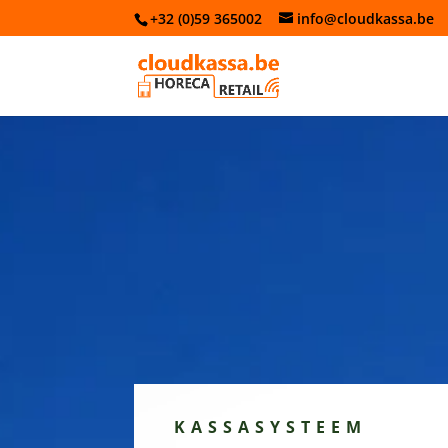
+32 (0)59 365002
info@cloudkassa.be
KASSASYSTEEM