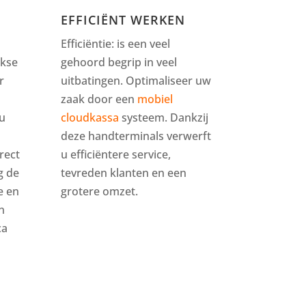
EFFICIËNT WERKEN
Efficiëntie: is een veel
jkse
gehoord begrip in veel
r
uitbatingen. Optimaliseer uw
zaak door een
mobiel
u
cloudkassa
systeem. Dankzij
deze handterminals verwerft
rect
u efficiëntere service,
g de
tevreden klanten en een
e en
grotere omzet.
n
ca