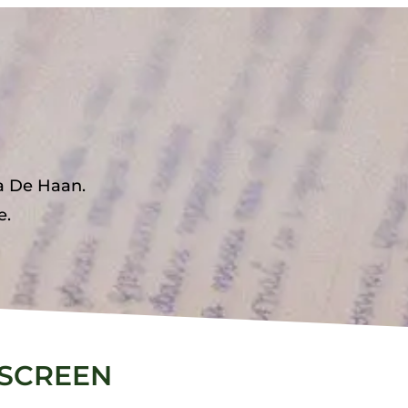
a De Haan.
e.
HSCREEN