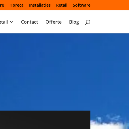
re
Horeca
Installaties
Retail
Software
tail
Contact
Offerte
Blog