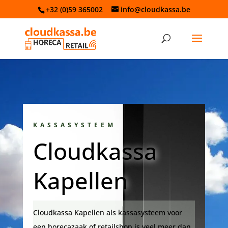
+32 (0)59 365002
info@cloudkassa.be
KASSASYSTEEM
Cloudkassa
Kapellen
Cloudkassa Kapellen als kassasysteem voor
een horecazaak of retailshop is veel meer dan