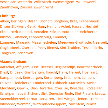
Vosselaar
,
Westerlo
,
Willebroek
,
Wommelgem
,
Wuustwezel
,
Zandhoven
,
Zoersel
,
Zwijndrecht
Limburg:
Alken
,
Beringen
,
Bilzen
,
Bocholt
,
Borgloon
,
Bree
,
Diepenbeek
,
Dilsen-Stokkem
,
Genk
,
Ham
,
Hamont-Achel
,
Hasselt
,
Hechtel-
Eksel
,
Herk-de-Stad
,
Heusden-Zolder
,
Houthalen-Helchteren
,
Kinrooi
,
Lanaken
,
Leopoldsburg
,
Lommel
,
Lummen
,
Maaseik
,
Maasmechelen
,
Meeuwen-Gruitrode
,
Neerpelt
,
Opglabbeek
,
Overpelt
,
Peer
,
Riemst
,
Sint-Truiden
,
Tessenderlo
,
Tongeren
,
Zonhoven
Vlaams-Brabant
Aarschot
,
Affligem
,
Asse
,
Beersel
,
Begijnendijk
,
Boortmeerbeek
,
Diest
,
Dilbeek
,
Grimbergen
,
Haacht
,
Halle
,
Herent
,
Hoeilaart
,
Kampenhout
,
Keerbergen
,
Kortenberg
,
Kraainem
,
Landen
,
Leuven
,
Liedekerke
,
Londerzeel
,
Lubbeek
,
Machelen
,
Meise
,
Mechtem
,
Opwijk
,
Oud-Heverlee
,
Overijse
,
Roosdaal
,
Rotselaar
,
Scherpenheuvel-Zichem
,
Sint-Genesius-Rode
,
Sint-Pieters-Leeuw
,
Steenokkerzeel
,
Ternat
,
Tervuren
,
Tielt-Winge
,
Tienen
,
Tremelo
,
Vilvoorde
,
Wemmel
,
Wezembeek-Oppem
,
Zaventem
,
Zemst