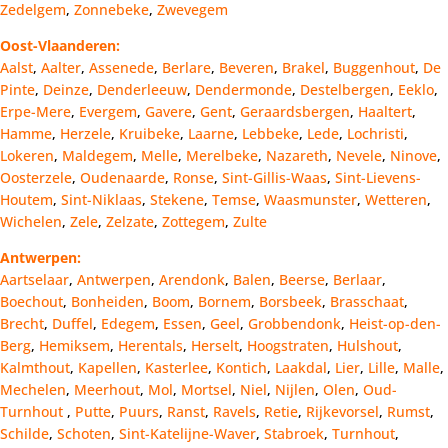
Zedelgem
,
Zonnebeke
,
Zwevegem
Oost-Vlaanderen:
Aalst
,
Aalter
,
Assenede
,
Berlare
,
Beveren
,
Brakel
,
Buggenhout
,
De
Pinte
,
Deinze
,
Denderleeuw
,
Dendermonde
,
Destelbergen
,
Eeklo
,
Erpe-Mere
,
Evergem
,
Gavere
,
Gent
,
Geraardsbergen
,
Haaltert
,
Hamme
,
Herzele
,
Kruibeke
,
Laarne
,
Lebbeke
,
Lede
,
Lochristi
,
Lokeren
,
Maldegem
,
Melle
,
Merelbeke
,
Nazareth
,
Nevele
,
Ninove
,
Oosterzele
,
Oudenaarde
,
Ronse
,
Sint-Gillis-Waas
,
Sint-Lievens-
Houtem
,
Sint-Niklaas
,
Stekene
,
Temse
,
Waasmunster
,
Wetteren
,
Wichelen
,
Zele
,
Zelzate
,
Zottegem
,
Zulte
Antwerpen:
Aartselaar
,
Antwerpen
,
Arendonk
,
Balen
,
Beerse
,
Berlaar
,
Boechout
,
Bonheiden
,
Boom
,
Bornem
,
Borsbeek
,
Brasschaat
,
Brecht
,
Duffel
,
Edegem
,
Essen
,
Geel
,
Grobbendonk
,
Heist-op-den-
Berg
,
Hemiksem
,
Herentals
,
Herselt
,
Hoogstraten
,
Hulshout
,
Kalmthout
,
Kapellen
,
Kasterlee
,
Kontich
,
Laakdal
,
Lier
,
Lille
,
Malle
,
Mechelen
,
Meerhout
,
Mol
,
Mortsel
,
Niel
,
Nijlen
,
Olen
,
Oud-
Turnhout
,
Putte
,
Puurs
,
Ranst
,
Ravels
,
Retie
,
Rijkevorsel
,
Rumst
,
Schilde
,
Schoten
,
Sint-Katelijne-Waver
,
Stabroek
,
Turnhout
,