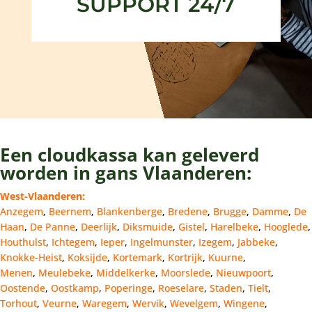
SUPPORT 24/7
Een cloudkassa kan geleverd
worden in gans Vlaanderen:
West-Vlaanderen:
Anzegem
,
Beernem
,
Blankenberge
,
Bredene
,
Brugge
,
Damme
,
De
Haan
,
De Panne
,
Deerlijk
,
Diksmuide
,
Gistel
,
Harelbeke
,
Hooglede
,
Houthulst
,
Ichtegem
,
Ieper
,
Ingelmunster
,
Izegem
,
Jabbeke
,
Knokke-Heist
,
Koksijde
,
Kortemark
,
Kortrijk
,
Kuurne
,
Menen
,
Meulebeke
,
Middelkerke
,
Moorslede
,
Nieuwpoort
,
Oostende
,
Oostkamp
,
Poperinge
,
Roeselare
,
Staden
,
Tielt
,
Torhout
,
Veurne
,
Waregem
,
Wervik
,
Wevelgem
,
Wingene
,