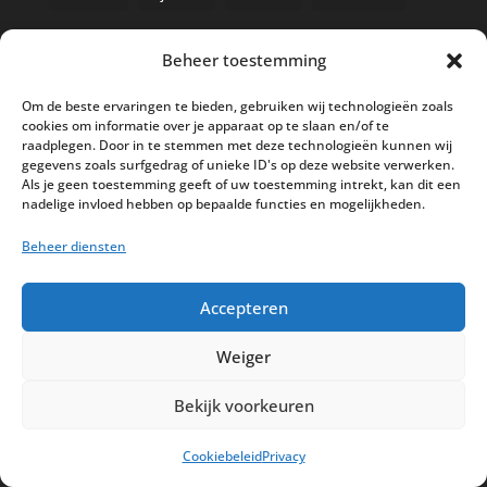
Beheer toestemming
Nieuwe kassa bij ’t Klavertje
Om de beste ervaringen te bieden, gebruiken wij technologieën zoals
cookies om informatie over je apparaat op te slaan en/of te
AI in de Horeca kassawereld
raadplegen. Door in te stemmen met deze technologieën kunnen wij
gegevens zoals surfgedrag of unieke ID's op deze website verwerken.
Bestel nu nog aan de 2025 prijzen
Als je geen toestemming geeft of uw toestemming intrekt, kan dit een
Safran Palace start met nieuw
nadelige invloed hebben op bepaalde functies en mogelijkheden.
kassasysteem
Beheer diensten
BTW aanpassingen HoReCa vanaf 1
maart 2026
Accepteren
Weiger
Bekijk voorkeuren
Disclaimer
Privacy
Sitemap
Cookiebeleid
Privacy
Partners
Support
Peterschap