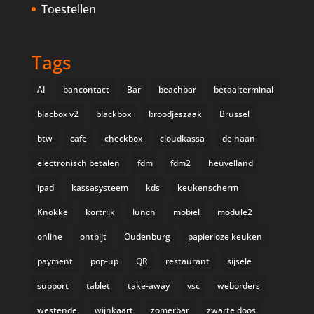
Toestellen
Tags
AI
bancontact
Bar
beachbar
betaalterminal
blacbox v2
blackbox
broodjeszaak
Brussel
btw
cafe
checkbox
cloudkassa
de haan
electronisch betalen
fdm
fdm2
heuvelland
ipad
kassasysteem
kds
keukenscherm
Knokke
kortrijk
lunch
mobiel
module2
online
ontbijt
Oudenburg
papierloze keuken
payment
pop-up
QR
restaurant
sijsele
support
tablet
take-away
vsc
weborders
westende
wijnkaart
zomerbar
zwarte doos