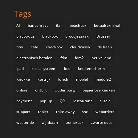
Tags
AI
bancontact
Bar
beachbar
betaalterminal
blacbox v2
blackbox
broodjeszaak
Brussel
btw
cafe
checkbox
cloudkassa
de haan
electronisch betalen
fdm
fdm2
heuvelland
ipad
kassasysteem
kds
keukenscherm
Knokke
kortrijk
lunch
mobiel
module2
online
ontbijt
Oudenburg
papierloze keuken
payment
pop-up
QR
restaurant
sijsele
support
tablet
take-away
vsc
weborders
westende
wijnkaart
zomerbar
zwarte doos