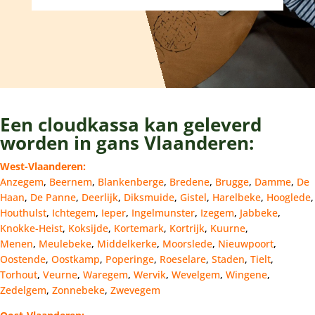
Een cloudkassa kan geleverd
worden in gans Vlaanderen:
West-Vlaanderen:
Anzegem
,
Beernem
,
Blankenberge
,
Bredene
,
Brugge
,
Damme
,
De
Haan
,
De Panne
,
Deerlijk
,
Diksmuide
,
Gistel
,
Harelbeke
,
Hooglede
,
Houthulst
,
Ichtegem
,
Ieper
,
Ingelmunster
,
Izegem
,
Jabbeke
,
Knokke-Heist
,
Koksijde
,
Kortemark
,
Kortrijk
,
Kuurne
,
Menen
,
Meulebeke
,
Middelkerke
,
Moorslede
,
Nieuwpoort
,
Oostende
,
Oostkamp
,
Poperinge
,
Roeselare
,
Staden
,
Tielt
,
Torhout
,
Veurne
,
Waregem
,
Wervik
,
Wevelgem
,
Wingene
,
Zedelgem
,
Zonnebeke
,
Zwevegem