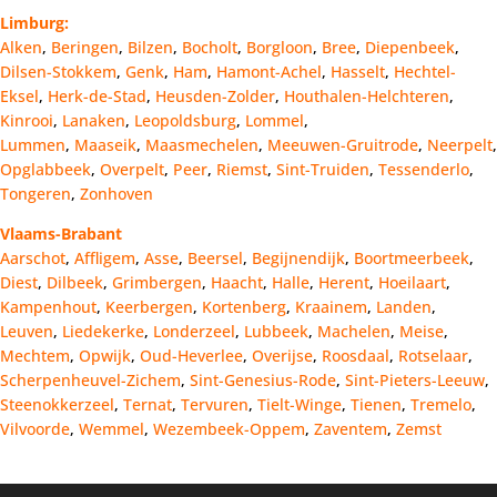
Limburg:
Alken
,
Beringen
,
Bilzen
,
Bocholt
,
Borgloon
,
Bree
,
Diepenbeek
,
Dilsen-Stokkem
,
Genk
,
Ham
,
Hamont-Achel
,
Hasselt
,
Hechtel-
Eksel
,
Herk-de-Stad
,
Heusden-Zolder
,
Houthalen-Helchteren
,
Kinrooi
,
Lanaken
,
Leopoldsburg
,
Lommel
,
Lummen
,
Maaseik
,
Maasmechelen
,
Meeuwen-Gruitrode
,
Neerpelt
,
Opglabbeek
,
Overpelt
,
Peer
,
Riemst
,
Sint-Truiden
,
Tessenderlo
,
Tongeren
,
Zonhoven
Vlaams-Brabant
Aarschot
,
Affligem
,
Asse
,
Beersel
,
Begijnendijk
,
Boortmeerbeek
,
Diest
,
Dilbeek
,
Grimbergen
,
Haacht
,
Halle
,
Herent
,
Hoeilaart
,
Kampenhout
,
Keerbergen
,
Kortenberg
,
Kraainem
,
Landen
,
Leuven
,
Liedekerke
,
Londerzeel
,
Lubbeek
,
Machelen
,
Meise
,
Mechtem
,
Opwijk
,
Oud-Heverlee
,
Overijse
,
Roosdaal
,
Rotselaar
,
Scherpenheuvel-Zichem
,
Sint-Genesius-Rode
,
Sint-Pieters-Leeuw
,
Steenokkerzeel
,
Ternat
,
Tervuren
,
Tielt-Winge
,
Tienen
,
Tremelo
,
Vilvoorde
,
Wemmel
,
Wezembeek-Oppem
,
Zaventem
,
Zemst