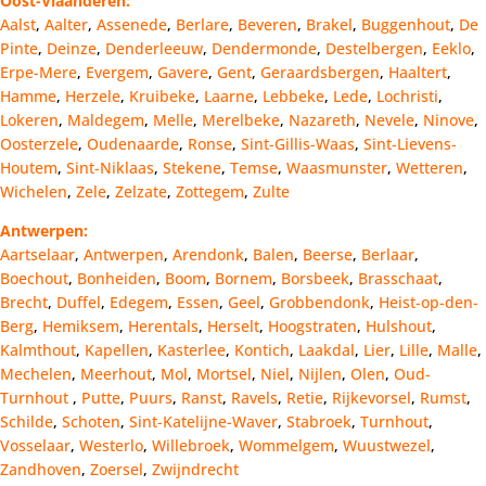
Oost-Vlaanderen:
Aalst
,
Aalter
,
Assenede
,
Berlare
,
Beveren
,
Brakel
,
Buggenhout
,
De
Pinte
,
Deinze
,
Denderleeuw
,
Dendermonde
,
Destelbergen
,
Eeklo
,
Erpe-Mere
,
Evergem
,
Gavere
,
Gent
,
Geraardsbergen
,
Haaltert
,
Hamme
,
Herzele
,
Kruibeke
,
Laarne
,
Lebbeke
,
Lede
,
Lochristi
,
Lokeren
,
Maldegem
,
Melle
,
Merelbeke
,
Nazareth
,
Nevele
,
Ninove
,
Oosterzele
,
Oudenaarde
,
Ronse
,
Sint-Gillis-Waas
,
Sint-Lievens-
Houtem
,
Sint-Niklaas
,
Stekene
,
Temse
,
Waasmunster
,
Wetteren
,
Wichelen
,
Zele
,
Zelzate
,
Zottegem
,
Zulte
Antwerpen:
Aartselaar
,
Antwerpen
,
Arendonk
,
Balen
,
Beerse
,
Berlaar
,
Boechout
,
Bonheiden
,
Boom
,
Bornem
,
Borsbeek
,
Brasschaat
,
Brecht
,
Duffel
,
Edegem
,
Essen
,
Geel
,
Grobbendonk
,
Heist-op-den-
Berg
,
Hemiksem
,
Herentals
,
Herselt
,
Hoogstraten
,
Hulshout
,
Kalmthout
,
Kapellen
,
Kasterlee
,
Kontich
,
Laakdal
,
Lier
,
Lille
,
Malle
,
Mechelen
,
Meerhout
,
Mol
,
Mortsel
,
Niel
,
Nijlen
,
Olen
,
Oud-
Turnhout
,
Putte
,
Puurs
,
Ranst
,
Ravels
,
Retie
,
Rijkevorsel
,
Rumst
,
Schilde
,
Schoten
,
Sint-Katelijne-Waver
,
Stabroek
,
Turnhout
,
Vosselaar
,
Westerlo
,
Willebroek
,
Wommelgem
,
Wuustwezel
,
Zandhoven
,
Zoersel
,
Zwijndrecht