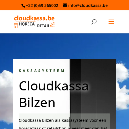
+32 (0)59 365002
info@cloudkassa.be
KASSASYSTEEM
Cloudkassa
Bilzen
Cloudkassa Bilzen als kassasysteem voor een
horecazaak of retailshop is veel meer dan het