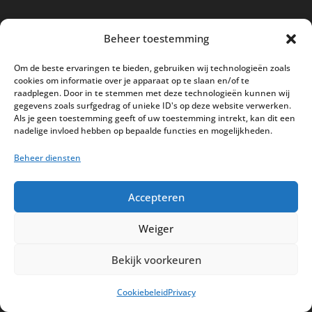
Nieuwe kassa bij ’t Klavertje
Beheer toestemming
AI in de Horeca kassawereld
Om de beste ervaringen te bieden, gebruiken wij technologieën zoals
Bestel nu nog aan de 2025 prijzen
cookies om informatie over je apparaat op te slaan en/of te
raadplegen. Door in te stemmen met deze technologieën kunnen wij
Safran Palace start met nieuw
gegevens zoals surfgedrag of unieke ID's op deze website verwerken.
kassasysteem
Als je geen toestemming geeft of uw toestemming intrekt, kan dit een
nadelige invloed hebben op bepaalde functies en mogelijkheden.
BTW aanpassingen HoReCa vanaf 1
Beheer diensten
maart 2026
Accepteren
Weiger
Disclaimer
Privacy
Sitemap
Bekijk voorkeuren
Partners
Support
Peterschap
Cookiebeleid
Privacy
Cookiebeleid