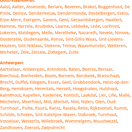
Oost-Vlaanderen:
Aalst
,
Aalter
,
Assenede
,
Berlare
,
Beveren
,
Brakel
,
Buggenhout
,
De
Pinte
,
Deinze
,
Denderleeuw
,
Dendermonde
,
Destelbergen
,
Eeklo
,
Erpe-Mere
,
Evergem
,
Gavere
,
Gent
,
Geraardsbergen
,
Haaltert
,
Hamme
,
Herzele
,
Kruibeke
,
Laarne
,
Lebbeke
,
Lede
,
Lochristi
,
Lokeren
,
Maldegem
,
Melle
,
Merelbeke
,
Nazareth
,
Nevele
,
Ninove
,
Oosterzele
,
Oudenaarde
,
Ronse
,
Sint-Gillis-Waas
,
Sint-Lievens-
Houtem
,
Sint-Niklaas
,
Stekene
,
Temse
,
Waasmunster
,
Wetteren
,
Wichelen
,
Zele
,
Zelzate
,
Zottegem
,
Zulte
Antwerpen:
Aartselaar
,
Antwerpen
,
Arendonk
,
Balen
,
Beerse
,
Berlaar
,
Boechout
,
Bonheiden
,
Boom
,
Bornem
,
Borsbeek
,
Brasschaat
,
Brecht
,
Duffel
,
Edegem
,
Essen
,
Geel
,
Grobbendonk
,
Heist-op-den-
Berg
,
Hemiksem
,
Herentals
,
Herselt
,
Hoogstraten
,
Hulshout
,
Kalmthout
,
Kapellen
,
Kasterlee
,
Kontich
,
Laakdal
,
Lier
,
Lille
,
Malle
,
Mechelen
,
Meerhout
,
Mol
,
Mortsel
,
Niel
,
Nijlen
,
Olen
,
Oud-
Turnhout
,
Putte
,
Puurs
,
Ranst
,
Ravels
,
Retie
,
Rijkevorsel
,
Rumst
,
Schilde
,
Schoten
,
Sint-Katelijne-Waver
,
Stabroek
,
Turnhout
,
Vosselaar
,
Westerlo
,
Willebroek
,
Wommelgem
,
Wuustwezel
,
Zandhoven
,
Zoersel
,
Zwijndrecht