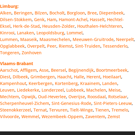
Limburg:
Alken
,
Beringen
,
Bilzen
,
Bocholt
,
Borgloon
,
Bree
,
Diepenbeek
,
Dilsen-Stokkem
,
Genk
,
Ham
,
Hamont-Achel
,
Hasselt
,
Hechtel-
Eksel
,
Herk-de-Stad
,
Heusden-Zolder
,
Houthalen-Helchteren
,
Kinrooi
,
Lanaken
,
Leopoldsburg
,
Lommel
,
Lummen
,
Maaseik
,
Maasmechelen
,
Meeuwen-Gruitrode
,
Neerpelt
,
Opglabbeek
,
Overpelt
,
Peer
,
Riemst
,
Sint-Truiden
,
Tessenderlo
,
Tongeren
,
Zonhoven
Vlaams-Brabant
Aarschot
,
Affligem
,
Asse
,
Beersel
,
Begijnendijk
,
Boortmeerbeek
,
Diest
,
Dilbeek
,
Grimbergen
,
Haacht
,
Halle
,
Herent
,
Hoeilaart
,
Kampenhout
,
Keerbergen
,
Kortenberg
,
Kraainem
,
Landen
,
Leuven
,
Liedekerke
,
Londerzeel
,
Lubbeek
,
Machelen
,
Meise
,
Mechtem
,
Opwijk
,
Oud-Heverlee
,
Overijse
,
Roosdaal
,
Rotselaar
,
Scherpenheuvel-Zichem
,
Sint-Genesius-Rode
,
Sint-Pieters-Leeuw
,
Steenokkerzeel
,
Ternat
,
Tervuren
,
Tielt-Winge
,
Tienen
,
Tremelo
,
Vilvoorde
,
Wemmel
,
Wezembeek-Oppem
,
Zaventem
,
Zemst