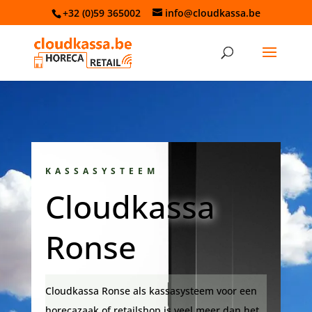
+32 (0)59 365002
info@cloudkassa.be
KASSASYSTEEM
Cloudkassa
Ronse
Cloudkassa Ronse als kassasysteem voor een
horecazaak of retailshop is veel meer dan het