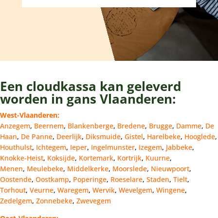
Een cloudkassa kan geleverd
worden in gans Vlaanderen:
West-Vlaanderen:
Anzegem
,
Beernem
,
Blankenberge
,
Bredene
,
Brugge
,
Damme
,
De
Haan
,
De Panne
,
Deerlijk
,
Diksmuide
,
Gistel
,
Harelbeke
,
Hooglede
,
Houthulst
,
Ichtegem
,
Ieper
,
Ingelmunster
,
Izegem
,
Jabbeke
,
Knokke-Heist
,
Koksijde
,
Kortemark
,
Kortrijk
,
Kuurne
,
Menen
,
Meulebeke
,
Middelkerke
,
Moorslede
,
Nieuwpoort
,
Oostende
,
Oostkamp
,
Poperinge
,
Roeselare
,
Staden
,
Tielt
,
Torhout
,
Veurne
,
Waregem
,
Wervik
,
Wevelgem
,
Wingene
,
Zedelgem
,
Zonnebeke
,
Zwevegem