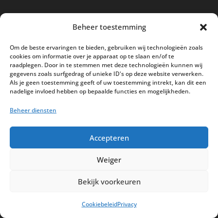
Nieuwe kassa bij ’t Klavertje
Beheer toestemming
AI in de Horeca kassawereld
Om de beste ervaringen te bieden, gebruiken wij technologieën zoals
Bestel nu nog aan de 2025 prijzen
cookies om informatie over je apparaat op te slaan en/of te
raadplegen. Door in te stemmen met deze technologieën kunnen wij
Safran Palace start met nieuw
gegevens zoals surfgedrag of unieke ID's op deze website verwerken.
kassasysteem
Als je geen toestemming geeft of uw toestemming intrekt, kan dit een
nadelige invloed hebben op bepaalde functies en mogelijkheden.
BTW aanpassingen HoReCa vanaf 1
Beheer diensten
maart 2026
Accepteren
Weiger
Disclaimer
Privacy
Sitemap
Bekijk voorkeuren
Partners
Support
Peterschap
Cookiebeleid
Privacy
Cookiebeleid