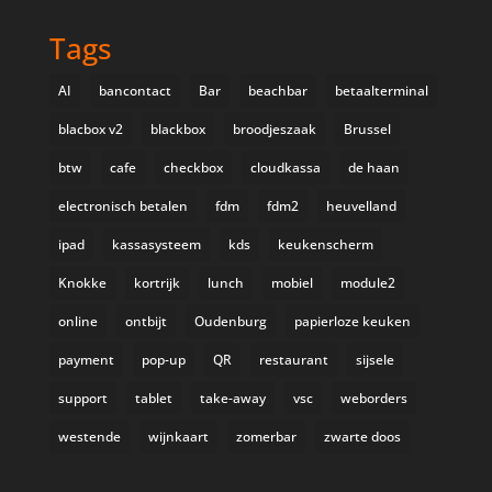
Tags
AI
bancontact
Bar
beachbar
betaalterminal
blacbox v2
blackbox
broodjeszaak
Brussel
btw
cafe
checkbox
cloudkassa
de haan
electronisch betalen
fdm
fdm2
heuvelland
ipad
kassasysteem
kds
keukenscherm
Knokke
kortrijk
lunch
mobiel
module2
online
ontbijt
Oudenburg
papierloze keuken
payment
pop-up
QR
restaurant
sijsele
support
tablet
take-away
vsc
weborders
westende
wijnkaart
zomerbar
zwarte doos