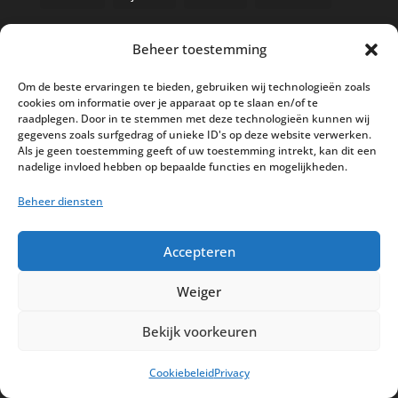
Beheer toestemming
Nieuwe kassa bij ’t Klavertje
Om de beste ervaringen te bieden, gebruiken wij technologieën zoals
cookies om informatie over je apparaat op te slaan en/of te
AI in de Horeca kassawereld
raadplegen. Door in te stemmen met deze technologieën kunnen wij
gegevens zoals surfgedrag of unieke ID's op deze website verwerken.
Bestel nu nog aan de 2025 prijzen
Als je geen toestemming geeft of uw toestemming intrekt, kan dit een
Safran Palace start met nieuw
nadelige invloed hebben op bepaalde functies en mogelijkheden.
kassasysteem
Beheer diensten
BTW aanpassingen HoReCa vanaf 1
maart 2026
Accepteren
Weiger
Bekijk voorkeuren
Disclaimer
Privacy
Sitemap
Cookiebeleid
Privacy
Partners
Support
Peterschap