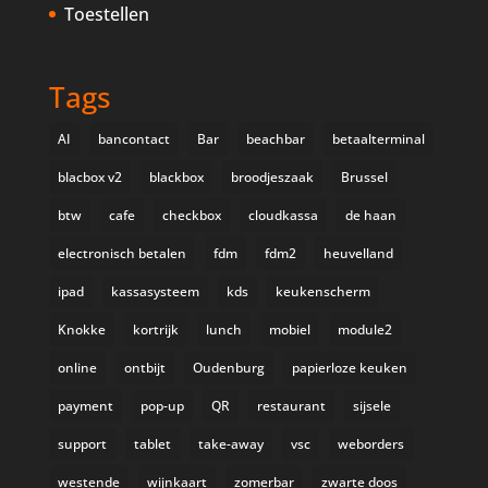
Toestellen
Tags
AI
bancontact
Bar
beachbar
betaalterminal
blacbox v2
blackbox
broodjeszaak
Brussel
btw
cafe
checkbox
cloudkassa
de haan
electronisch betalen
fdm
fdm2
heuvelland
ipad
kassasysteem
kds
keukenscherm
Knokke
kortrijk
lunch
mobiel
module2
online
ontbijt
Oudenburg
papierloze keuken
payment
pop-up
QR
restaurant
sijsele
support
tablet
take-away
vsc
weborders
westende
wijnkaart
zomerbar
zwarte doos