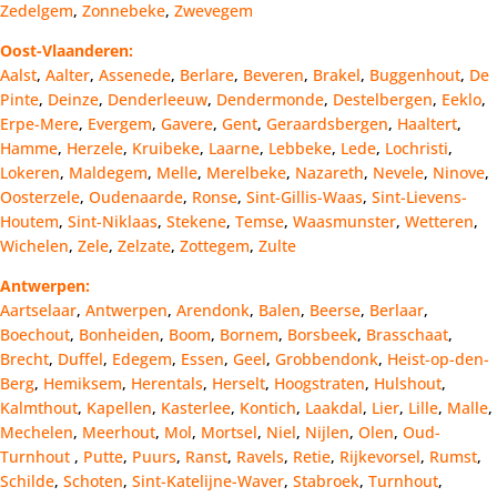
Zedelgem
,
Zonnebeke
,
Zwevegem
Oost-Vlaanderen:
Aalst
,
Aalter
,
Assenede
,
Berlare
,
Beveren
,
Brakel
,
Buggenhout
,
De
Pinte
,
Deinze
,
Denderleeuw
,
Dendermonde
,
Destelbergen
,
Eeklo
,
Erpe-Mere
,
Evergem
,
Gavere
,
Gent
,
Geraardsbergen
,
Haaltert
,
Hamme
,
Herzele
,
Kruibeke
,
Laarne
,
Lebbeke
,
Lede
,
Lochristi
,
Lokeren
,
Maldegem
,
Melle
,
Merelbeke
,
Nazareth
,
Nevele
,
Ninove
,
Oosterzele
,
Oudenaarde
,
Ronse
,
Sint-Gillis-Waas
,
Sint-Lievens-
Houtem
,
Sint-Niklaas
,
Stekene
,
Temse
,
Waasmunster
,
Wetteren
,
Wichelen
,
Zele
,
Zelzate
,
Zottegem
,
Zulte
Antwerpen:
Aartselaar
,
Antwerpen
,
Arendonk
,
Balen
,
Beerse
,
Berlaar
,
Boechout
,
Bonheiden
,
Boom
,
Bornem
,
Borsbeek
,
Brasschaat
,
Brecht
,
Duffel
,
Edegem
,
Essen
,
Geel
,
Grobbendonk
,
Heist-op-den-
Berg
,
Hemiksem
,
Herentals
,
Herselt
,
Hoogstraten
,
Hulshout
,
Kalmthout
,
Kapellen
,
Kasterlee
,
Kontich
,
Laakdal
,
Lier
,
Lille
,
Malle
,
Mechelen
,
Meerhout
,
Mol
,
Mortsel
,
Niel
,
Nijlen
,
Olen
,
Oud-
Turnhout
,
Putte
,
Puurs
,
Ranst
,
Ravels
,
Retie
,
Rijkevorsel
,
Rumst
,
Schilde
,
Schoten
,
Sint-Katelijne-Waver
,
Stabroek
,
Turnhout
,