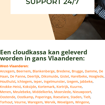
SUPPORT 24/7
Een cloudkassa kan geleverd
worden in gans Vlaanderen:
West-Vlaanderen:
Anzegem
,
Beernem
,
Blankenberge
,
Bredene
,
Brugge
,
Damme
,
De
Haan
,
De Panne
,
Deerlijk
,
Diksmuide
,
Gistel
,
Harelbeke
,
Hooglede
,
Houthulst
,
Ichtegem
,
Ieper
,
Ingelmunster
,
Izegem
,
Jabbeke
,
Knokke-Heist
,
Koksijde
,
Kortemark
,
Kortrijk
,
Kuurne
,
Menen
,
Meulebeke
,
Middelkerke
,
Moorslede
,
Nieuwpoort
,
Oostende
,
Oostkamp
,
Poperinge
,
Roeselare
,
Staden
,
Tielt
,
Torhout
,
Veurne
,
Waregem
,
Wervik
,
Wevelgem
,
Wingene
,