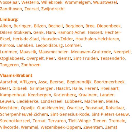
Vosselaar
,
Westerlo
,
Willebroek
,
Wommelgem
,
Wuustwezel
,
Zandhoven
,
Zoersel
,
Zwijndrecht
Limburg:
Alken
,
Beringen
,
Bilzen
,
Bocholt
,
Borgloon
,
Bree
,
Diepenbeek
,
Dilsen-Stokkem
,
Genk
,
Ham
,
Hamont-Achel
,
Hasselt
,
Hechtel-
Eksel
,
Herk-de-Stad
,
Heusden-Zolder
,
Houthalen-Helchteren
,
Kinrooi
,
Lanaken
,
Leopoldsburg
,
Lommel
,
Lummen
,
Maaseik
,
Maasmechelen
,
Meeuwen-Gruitrode
,
Neerpelt
,
Opglabbeek
,
Overpelt
,
Peer
,
Riemst
,
Sint-Truiden
,
Tessenderlo
,
Tongeren
,
Zonhoven
Vlaams-Brabant
Aarschot
,
Affligem
,
Asse
,
Beersel
,
Begijnendijk
,
Boortmeerbeek
,
Diest
,
Dilbeek
,
Grimbergen
,
Haacht
,
Halle
,
Herent
,
Hoeilaart
,
Kampenhout
,
Keerbergen
,
Kortenberg
,
Kraainem
,
Landen
,
Leuven
,
Liedekerke
,
Londerzeel
,
Lubbeek
,
Machelen
,
Meise
,
Mechtem
,
Opwijk
,
Oud-Heverlee
,
Overijse
,
Roosdaal
,
Rotselaar
,
Scherpenheuvel-Zichem
,
Sint-Genesius-Rode
,
Sint-Pieters-Leeuw
,
Steenokkerzeel
,
Ternat
,
Tervuren
,
Tielt-Winge
,
Tienen
,
Tremelo
,
Vilvoorde
,
Wemmel
,
Wezembeek-Oppem
,
Zaventem
,
Zemst