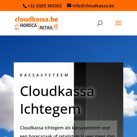
+32 (0)59 365002
info@cloudkassa.be
KASSASYSTEEM
Cloudkassa
Ichtegem
Cloudkassa Ichtegem als kassasysteem voor
een horecazaak of retailshop is veel meer dan