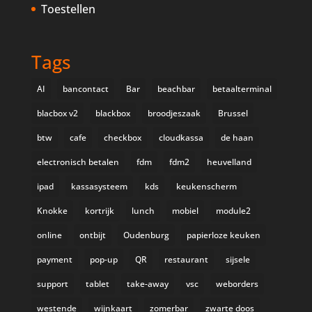
Toestellen
Tags
AI
bancontact
Bar
beachbar
betaalterminal
blacbox v2
blackbox
broodjeszaak
Brussel
btw
cafe
checkbox
cloudkassa
de haan
electronisch betalen
fdm
fdm2
heuvelland
ipad
kassasysteem
kds
keukenscherm
Knokke
kortrijk
lunch
mobiel
module2
online
ontbijt
Oudenburg
papierloze keuken
payment
pop-up
QR
restaurant
sijsele
support
tablet
take-away
vsc
weborders
westende
wijnkaart
zomerbar
zwarte doos