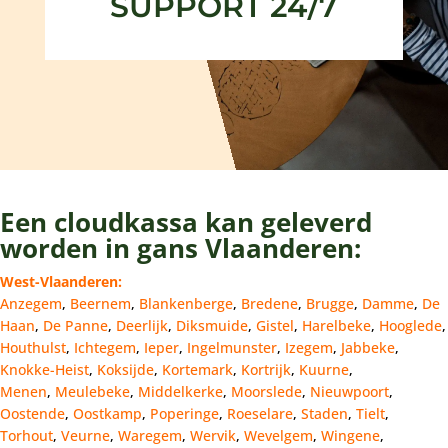
SUPPORT 24/7
Een cloudkassa kan geleverd
worden in gans Vlaanderen:
West-Vlaanderen:
Anzegem
,
Beernem
,
Blankenberge
,
Bredene
,
Brugge
,
Damme
,
De
Haan
,
De Panne
,
Deerlijk
,
Diksmuide
,
Gistel
,
Harelbeke
,
Hooglede
,
Houthulst
,
Ichtegem
,
Ieper
,
Ingelmunster
,
Izegem
,
Jabbeke
,
Knokke-Heist
,
Koksijde
,
Kortemark
,
Kortrijk
,
Kuurne
,
Menen
,
Meulebeke
,
Middelkerke
,
Moorslede
,
Nieuwpoort
,
Oostende
,
Oostkamp
,
Poperinge
,
Roeselare
,
Staden
,
Tielt
,
Torhout
,
Veurne
,
Waregem
,
Wervik
,
Wevelgem
,
Wingene
,