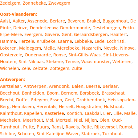
Zedelgem
,
Zonnebeke
,
Zwevegem
Oost-Vlaanderen:
Aalst
,
Aalter
,
Assenede
,
Berlare
,
Beveren
,
Brakel
,
Buggenhout
,
De
Pinte
,
Deinze
,
Denderleeuw
,
Dendermonde
,
Destelbergen
,
Eeklo
,
Erpe-Mere
,
Evergem
,
Gavere
,
Gent
,
Geraardsbergen
,
Haaltert
,
Hamme
,
Herzele
,
Kruibeke
,
Laarne
,
Lebbeke
,
Lede
,
Lochristi
,
Lokeren
,
Maldegem
,
Melle
,
Merelbeke
,
Nazareth
,
Nevele
,
Ninove
,
Oosterzele
,
Oudenaarde
,
Ronse
,
Sint-Gillis-Waas
,
Sint-Lievens-
Houtem
,
Sint-Niklaas
,
Stekene
,
Temse
,
Waasmunster
,
Wetteren
,
Wichelen
,
Zele
,
Zelzate
,
Zottegem
,
Zulte
Antwerpen:
Aartselaar
,
Antwerpen
,
Arendonk
,
Balen
,
Beerse
,
Berlaar
,
Boechout
,
Bonheiden
,
Boom
,
Bornem
,
Borsbeek
,
Brasschaat
,
Brecht
,
Duffel
,
Edegem
,
Essen
,
Geel
,
Grobbendonk
,
Heist-op-den-
Berg
,
Hemiksem
,
Herentals
,
Herselt
,
Hoogstraten
,
Hulshout
,
Kalmthout
,
Kapellen
,
Kasterlee
,
Kontich
,
Laakdal
,
Lier
,
Lille
,
Malle
,
Mechelen
,
Meerhout
,
Mol
,
Mortsel
,
Niel
,
Nijlen
,
Olen
,
Oud-
Turnhout
,
Putte
,
Puurs
,
Ranst
,
Ravels
,
Retie
,
Rijkevorsel
,
Rumst
,
Schilde
,
Schoten
,
Sint-Katelijne-Waver
,
Stabroek
,
Turnhout
,