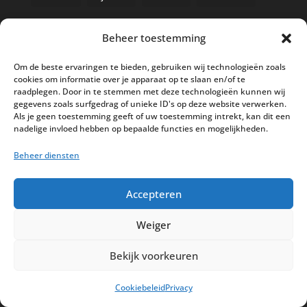
Beheer toestemming
Nieuwe kassa bij ’t Klavertje
Om de beste ervaringen te bieden, gebruiken wij technologieën zoals
cookies om informatie over je apparaat op te slaan en/of te
AI in de Horeca kassawereld
raadplegen. Door in te stemmen met deze technologieën kunnen wij
gegevens zoals surfgedrag of unieke ID's op deze website verwerken.
Bestel nu nog aan de 2025 prijzen
Als je geen toestemming geeft of uw toestemming intrekt, kan dit een
Safran Palace start met nieuw
nadelige invloed hebben op bepaalde functies en mogelijkheden.
kassasysteem
Beheer diensten
BTW aanpassingen HoReCa vanaf 1
maart 2026
Accepteren
Weiger
Bekijk voorkeuren
Disclaimer
Privacy
Sitemap
Cookiebeleid
Privacy
Partners
Support
Peterschap