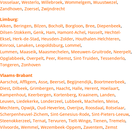
Vosselaar
,
Westerlo
,
Willebroek
,
Wommelgem
,
Wuustwezel
,
Zandhoven
,
Zoersel
,
Zwijndrecht
Limburg:
Alken
,
Beringen
,
Bilzen
,
Bocholt
,
Borgloon
,
Bree
,
Diepenbeek
,
Dilsen-Stokkem
,
Genk
,
Ham
,
Hamont-Achel
,
Hasselt
,
Hechtel-
Eksel
,
Herk-de-Stad
,
Heusden-Zolder
,
Houthalen-Helchteren
,
Kinrooi
,
Lanaken
,
Leopoldsburg
,
Lommel
,
Lummen
,
Maaseik
,
Maasmechelen
,
Meeuwen-Gruitrode
,
Neerpelt
,
Opglabbeek
,
Overpelt
,
Peer
,
Riemst
,
Sint-Truiden
,
Tessenderlo
,
Tongeren
,
Zonhoven
Vlaams-Brabant
Aarschot
,
Affligem
,
Asse
,
Beersel
,
Begijnendijk
,
Boortmeerbeek
,
Diest
,
Dilbeek
,
Grimbergen
,
Haacht
,
Halle
,
Herent
,
Hoeilaart
,
Kampenhout
,
Keerbergen
,
Kortenberg
,
Kraainem
,
Landen
,
Leuven
,
Liedekerke
,
Londerzeel
,
Lubbeek
,
Machelen
,
Meise
,
Mechtem
,
Opwijk
,
Oud-Heverlee
,
Overijse
,
Roosdaal
,
Rotselaar
,
Scherpenheuvel-Zichem
,
Sint-Genesius-Rode
,
Sint-Pieters-Leeuw
,
Steenokkerzeel
,
Ternat
,
Tervuren
,
Tielt-Winge
,
Tienen
,
Tremelo
,
Vilvoorde
,
Wemmel
,
Wezembeek-Oppem
,
Zaventem
,
Zemst