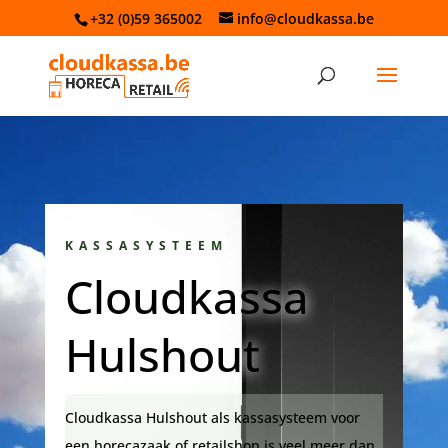
+32 (0)59 365002
info@cloudkassa.be
KASSASYSTEEM
Cloudkassa
Hulshout
Cloudkassa Hulshout als kassasysteem voor
een horecazaak of retailshop is veel meer dan