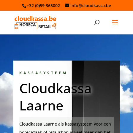
+32 (0)59 365002
info@cloudkassa.be
KASSASYSTEEM
Cloudkassa
Laarne
Cloudkassa Laarne als kassasysteem voor een
horecazaak of retailshop is veel meer dan het