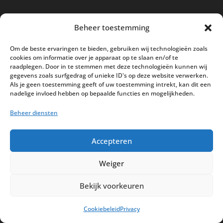
Nieuwe kassa bij ’t Klavertje
Beheer toestemming
AI in de Horeca kassawereld
Om de beste ervaringen te bieden, gebruiken wij technologieën zoals
Bestel nu nog aan de 2025 prijzen
cookies om informatie over je apparaat op te slaan en/of te
raadplegen. Door in te stemmen met deze technologieën kunnen wij
Safran Palace start met nieuw
gegevens zoals surfgedrag of unieke ID's op deze website verwerken.
kassasysteem
Als je geen toestemming geeft of uw toestemming intrekt, kan dit een
nadelige invloed hebben op bepaalde functies en mogelijkheden.
BTW aanpassingen HoReCa vanaf 1
Beheer diensten
maart 2026
Accepteren
Weiger
Disclaimer
Privacy
Sitemap
Bekijk voorkeuren
Partners
Support
Peterschap
Cookiebeleid
Privacy
Cookiebeleid