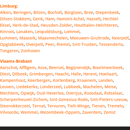
Limburg:
Alken
,
Beringen
,
Bilzen
,
Bocholt
,
Borgloon
,
Bree
,
Diepenbeek
,
Dilsen-Stokkem
,
Genk
,
Ham
,
Hamont-Achel
,
Hasselt
,
Hechtel-
Eksel
,
Herk-de-Stad
,
Heusden-Zolder
,
Houthalen-Helchteren
,
Kinrooi
,
Lanaken
,
Leopoldsburg
,
Lommel
,
Lummen
,
Maaseik
,
Maasmechelen
,
Meeuwen-Gruitrode
,
Neerpelt
,
Opglabbeek
,
Overpelt
,
Peer
,
Riemst
,
Sint-Truiden
,
Tessenderlo
,
Tongeren
,
Zonhoven
Vlaams-Brabant
Aarschot
,
Affligem
,
Asse
,
Beersel
,
Begijnendijk
,
Boortmeerbeek
,
Diest
,
Dilbeek
,
Grimbergen
,
Haacht
,
Halle
,
Herent
,
Hoeilaart
,
Kampenhout
,
Keerbergen
,
Kortenberg
,
Kraainem
,
Landen
,
Leuven
,
Liedekerke
,
Londerzeel
,
Lubbeek
,
Machelen
,
Meise
,
Mechtem
,
Opwijk
,
Oud-Heverlee
,
Overijse
,
Roosdaal
,
Rotselaar
,
Scherpenheuvel-Zichem
,
Sint-Genesius-Rode
,
Sint-Pieters-Leeuw
,
Steenokkerzeel
,
Ternat
,
Tervuren
,
Tielt-Winge
,
Tienen
,
Tremelo
,
Vilvoorde
,
Wemmel
,
Wezembeek-Oppem
,
Zaventem
,
Zemst