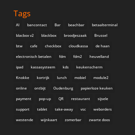
Tags
AI
bancontact
Bar
beachbar
betaalterminal
blacbox v2
blackbox
broodjeszaak
Brussel
btw
cafe
checkbox
cloudkassa
de haan
electronisch betalen
fdm
fdm2
heuvelland
ipad
kassasysteem
kds
keukenscherm
Knokke
kortrijk
lunch
mobiel
module2
online
ontbijt
Oudenburg
papierloze keuken
payment
pop-up
QR
restaurant
sijsele
support
tablet
take-away
vsc
weborders
westende
wijnkaart
zomerbar
zwarte doos