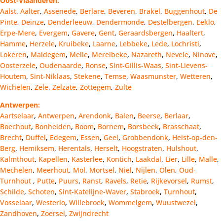
Oost-Vlaanderen:
Aalst
,
Aalter
,
Assenede
,
Berlare
,
Beveren
,
Brakel
,
Buggenhout
,
De
Pinte
,
Deinze
,
Denderleeuw
,
Dendermonde
,
Destelbergen
,
Eeklo
,
Erpe-Mere
,
Evergem
,
Gavere
,
Gent
,
Geraardsbergen
,
Haaltert
,
Hamme
,
Herzele
,
Kruibeke
,
Laarne
,
Lebbeke
,
Lede
,
Lochristi
,
Lokeren
,
Maldegem
,
Melle
,
Merelbeke
,
Nazareth
,
Nevele
,
Ninove
,
Oosterzele
,
Oudenaarde
,
Ronse
,
Sint-Gillis-Waas
,
Sint-Lievens-
Houtem
,
Sint-Niklaas
,
Stekene
,
Temse
,
Waasmunster
,
Wetteren
,
Wichelen
,
Zele
,
Zelzate
,
Zottegem
,
Zulte
Antwerpen:
Aartselaar
,
Antwerpen
,
Arendonk
,
Balen
,
Beerse
,
Berlaar
,
Boechout
,
Bonheiden
,
Boom
,
Bornem
,
Borsbeek
,
Brasschaat
,
Brecht
,
Duffel
,
Edegem
,
Essen
,
Geel
,
Grobbendonk
,
Heist-op-den-
Berg
,
Hemiksem
,
Herentals
,
Herselt
,
Hoogstraten
,
Hulshout
,
Kalmthout
,
Kapellen
,
Kasterlee
,
Kontich
,
Laakdal
,
Lier
,
Lille
,
Malle
,
Mechelen
,
Meerhout
,
Mol
,
Mortsel
,
Niel
,
Nijlen
,
Olen
,
Oud-
Turnhout
,
Putte
,
Puurs
,
Ranst
,
Ravels
,
Retie
,
Rijkevorsel
,
Rumst
,
Schilde
,
Schoten
,
Sint-Katelijne-Waver
,
Stabroek
,
Turnhout
,
Vosselaar
,
Westerlo
,
Willebroek
,
Wommelgem
,
Wuustwezel
,
Zandhoven
,
Zoersel
,
Zwijndrecht