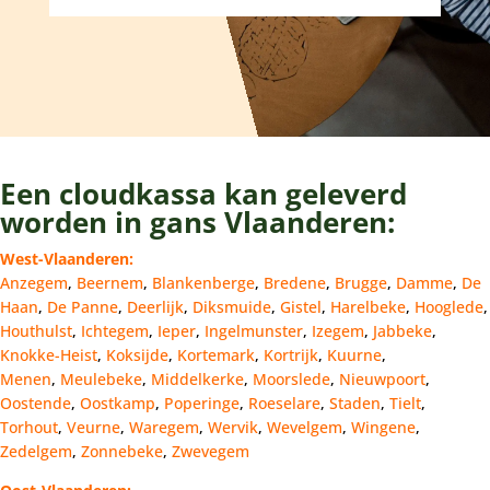
Een cloudkassa kan geleverd
worden in gans Vlaanderen:
West-Vlaanderen:
Anzegem
,
Beernem
,
Blankenberge
,
Bredene
,
Brugge
,
Damme
,
De
Haan
,
De Panne
,
Deerlijk
,
Diksmuide
,
Gistel
,
Harelbeke
,
Hooglede
,
Houthulst
,
Ichtegem
,
Ieper
,
Ingelmunster
,
Izegem
,
Jabbeke
,
Knokke-Heist
,
Koksijde
,
Kortemark
,
Kortrijk
,
Kuurne
,
Menen
,
Meulebeke
,
Middelkerke
,
Moorslede
,
Nieuwpoort
,
Oostende
,
Oostkamp
,
Poperinge
,
Roeselare
,
Staden
,
Tielt
,
Torhout
,
Veurne
,
Waregem
,
Wervik
,
Wevelgem
,
Wingene
,
Zedelgem
,
Zonnebeke
,
Zwevegem