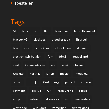
Toestellen
Tags
AI
bancontact
Bar
beachbar
betaalterminal
blacbox v2
blackbox
broodjeszaak
Brussel
btw
cafe
checkbox
cloudkassa
de haan
electronisch betalen
fdm
fdm2
heuvelland
ipad
kassasysteem
kds
keukenscherm
Knokke
kortrijk
lunch
mobiel
module2
online
ontbijt
Oudenburg
papierloze keuken
payment
pop-up
QR
restaurant
sijsele
support
tablet
take-away
vsc
weborders
westende
wijnkaart
zomerbar
zwarte doos