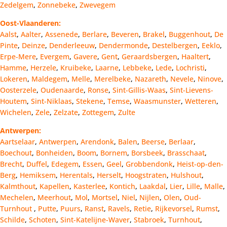
Zedelgem
,
Zonnebeke
,
Zwevegem
Oost-Vlaanderen:
Aalst
,
Aalter
,
Assenede
,
Berlare
,
Beveren
,
Brakel
,
Buggenhout
,
De
Pinte
,
Deinze
,
Denderleeuw
,
Dendermonde
,
Destelbergen
,
Eeklo
,
Erpe-Mere
,
Evergem
,
Gavere
,
Gent
,
Geraardsbergen
,
Haaltert
,
Hamme
,
Herzele
,
Kruibeke
,
Laarne
,
Lebbeke
,
Lede
,
Lochristi
,
Lokeren
,
Maldegem
,
Melle
,
Merelbeke
,
Nazareth
,
Nevele
,
Ninove
,
Oosterzele
,
Oudenaarde
,
Ronse
,
Sint-Gillis-Waas
,
Sint-Lievens-
Houtem
,
Sint-Niklaas
,
Stekene
,
Temse
,
Waasmunster
,
Wetteren
,
Wichelen
,
Zele
,
Zelzate
,
Zottegem
,
Zulte
Antwerpen:
Aartselaar
,
Antwerpen
,
Arendonk
,
Balen
,
Beerse
,
Berlaar
,
Boechout
,
Bonheiden
,
Boom
,
Bornem
,
Borsbeek
,
Brasschaat
,
Brecht
,
Duffel
,
Edegem
,
Essen
,
Geel
,
Grobbendonk
,
Heist-op-den-
Berg
,
Hemiksem
,
Herentals
,
Herselt
,
Hoogstraten
,
Hulshout
,
Kalmthout
,
Kapellen
,
Kasterlee
,
Kontich
,
Laakdal
,
Lier
,
Lille
,
Malle
,
Mechelen
,
Meerhout
,
Mol
,
Mortsel
,
Niel
,
Nijlen
,
Olen
,
Oud-
Turnhout
,
Putte
,
Puurs
,
Ranst
,
Ravels
,
Retie
,
Rijkevorsel
,
Rumst
,
Schilde
,
Schoten
,
Sint-Katelijne-Waver
,
Stabroek
,
Turnhout
,