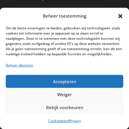
Beheer toestemming
Nieuwe kassa bij ’t Klavertje
Om de beste ervaringen te bieden, gebruiken wij technologieën zoals
cookies om informatie over je apparaat op te slaan en/of te
AI in de Horeca kassawereld
raadplegen. Door in te stemmen met deze technologieën kunnen wij
gegevens zoals surfgedrag of unieke ID's op deze website verwerken.
Bestel nu nog aan de 2025 prijzen
Als je geen toestemming geeft of uw toestemming intrekt, kan dit een
Safran Palace start met nieuw
nadelige invloed hebben op bepaalde functies en mogelijkheden.
kassasysteem
Beheer diensten
BTW aanpassingen HoReCa vanaf 1
maart 2026
Accepteren
Weiger
Bekijk voorkeuren
Disclaimer
Privacy
Sitemap
Cookiebeleid
Privacy
Partners
Support
Peterschap