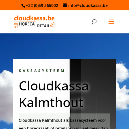
+32 (0)59 365002
info@cloudkassa.be
KASSASYSTEEM
Cloudkassa
Kalmthout
Cloudkassa Kalmthout als kassasysteem voor
een horecazaak of retailshop is veel meer dan