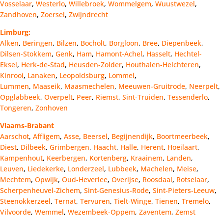
Vosselaar
,
Westerlo
,
Willebroek
,
Wommelgem
,
Wuustwezel
,
Zandhoven
,
Zoersel
,
Zwijndrecht
Limburg:
Alken
,
Beringen
,
Bilzen
,
Bocholt
,
Borgloon
,
Bree
,
Diepenbeek
,
Dilsen-Stokkem
,
Genk
,
Ham
,
Hamont-Achel
,
Hasselt
,
Hechtel-
Eksel
,
Herk-de-Stad
,
Heusden-Zolder
,
Houthalen-Helchteren
,
Kinrooi
,
Lanaken
,
Leopoldsburg
,
Lommel
,
Lummen
,
Maaseik
,
Maasmechelen
,
Meeuwen-Gruitrode
,
Neerpelt
,
Opglabbeek
,
Overpelt
,
Peer
,
Riemst
,
Sint-Truiden
,
Tessenderlo
,
Tongeren
,
Zonhoven
Vlaams-Brabant
Aarschot
,
Affligem
,
Asse
,
Beersel
,
Begijnendijk
,
Boortmeerbeek
,
Diest
,
Dilbeek
,
Grimbergen
,
Haacht
,
Halle
,
Herent
,
Hoeilaart
,
Kampenhout
,
Keerbergen
,
Kortenberg
,
Kraainem
,
Landen
,
Leuven
,
Liedekerke
,
Londerzeel
,
Lubbeek
,
Machelen
,
Meise
,
Mechtem
,
Opwijk
,
Oud-Heverlee
,
Overijse
,
Roosdaal
,
Rotselaar
,
Scherpenheuvel-Zichem
,
Sint-Genesius-Rode
,
Sint-Pieters-Leeuw
,
Steenokkerzeel
,
Ternat
,
Tervuren
,
Tielt-Winge
,
Tienen
,
Tremelo
,
Vilvoorde
,
Wemmel
,
Wezembeek-Oppem
,
Zaventem
,
Zemst