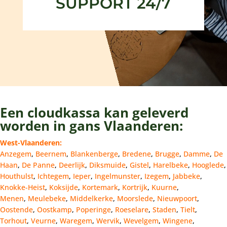
SUPPORT 24/7
Een cloudkassa kan geleverd
worden in gans Vlaanderen:
West-Vlaanderen:
Anzegem
,
Beernem
,
Blankenberge
,
Bredene
,
Brugge
,
Damme
,
De
Haan
,
De Panne
,
Deerlijk
,
Diksmuide
,
Gistel
,
Harelbeke
,
Hooglede
,
Houthulst
,
Ichtegem
,
Ieper
,
Ingelmunster
,
Izegem
,
Jabbeke
,
Knokke-Heist
,
Koksijde
,
Kortemark
,
Kortrijk
,
Kuurne
,
Menen
,
Meulebeke
,
Middelkerke
,
Moorslede
,
Nieuwpoort
,
Oostende
,
Oostkamp
,
Poperinge
,
Roeselare
,
Staden
,
Tielt
,
Torhout
,
Veurne
,
Waregem
,
Wervik
,
Wevelgem
,
Wingene
,