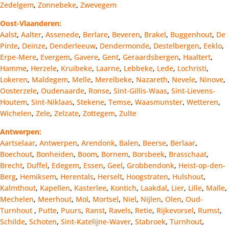
Zedelgem
,
Zonnebeke
,
Zwevegem
Oost-Vlaanderen:
Aalst
,
Aalter
,
Assenede
,
Berlare
,
Beveren
,
Brakel
,
Buggenhout
,
De
Pinte
,
Deinze
,
Denderleeuw
,
Dendermonde
,
Destelbergen
,
Eeklo
,
Erpe-Mere
,
Evergem
,
Gavere
,
Gent
,
Geraardsbergen
,
Haaltert
,
Hamme
,
Herzele
,
Kruibeke
,
Laarne
,
Lebbeke
,
Lede
,
Lochristi
,
Lokeren
,
Maldegem
,
Melle
,
Merelbeke
,
Nazareth
,
Nevele
,
Ninove
,
Oosterzele
,
Oudenaarde
,
Ronse
,
Sint-Gillis-Waas
,
Sint-Lievens-
Houtem
,
Sint-Niklaas
,
Stekene
,
Temse
,
Waasmunster
,
Wetteren
,
Wichelen
,
Zele
,
Zelzate
,
Zottegem
,
Zulte
Antwerpen:
Aartselaar
,
Antwerpen
,
Arendonk
,
Balen
,
Beerse
,
Berlaar
,
Boechout
,
Bonheiden
,
Boom
,
Bornem
,
Borsbeek
,
Brasschaat
,
Brecht
,
Duffel
,
Edegem
,
Essen
,
Geel
,
Grobbendonk
,
Heist-op-den-
Berg
,
Hemiksem
,
Herentals
,
Herselt
,
Hoogstraten
,
Hulshout
,
Kalmthout
,
Kapellen
,
Kasterlee
,
Kontich
,
Laakdal
,
Lier
,
Lille
,
Malle
,
Mechelen
,
Meerhout
,
Mol
,
Mortsel
,
Niel
,
Nijlen
,
Olen
,
Oud-
Turnhout
,
Putte
,
Puurs
,
Ranst
,
Ravels
,
Retie
,
Rijkevorsel
,
Rumst
,
Schilde
,
Schoten
,
Sint-Katelijne-Waver
,
Stabroek
,
Turnhout
,