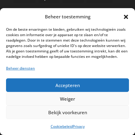
Beheer toestemming
Nieuwe kassa bij ’t Klavertje
Om de beste ervaringen te bieden, gebruiken wij technologieën zoals
cookies om informatie over je apparaat op te slaan en/of te
AI in de Horeca kassawereld
raadplegen. Door in te stemmen met deze technologieën kunnen wij
gegevens zoals surfgedrag of unieke ID's op deze website verwerken.
Bestel nu nog aan de 2025 prijzen
Als je geen toestemming geeft of uw toestemming intrekt, kan dit een
Safran Palace start met nieuw
nadelige invloed hebben op bepaalde functies en mogelijkheden.
kassasysteem
Beheer diensten
BTW aanpassingen HoReCa vanaf 1
maart 2026
Accepteren
Weiger
Bekijk voorkeuren
Disclaimer
Privacy
Sitemap
Cookiebeleid
Privacy
Partners
Support
Peterschap