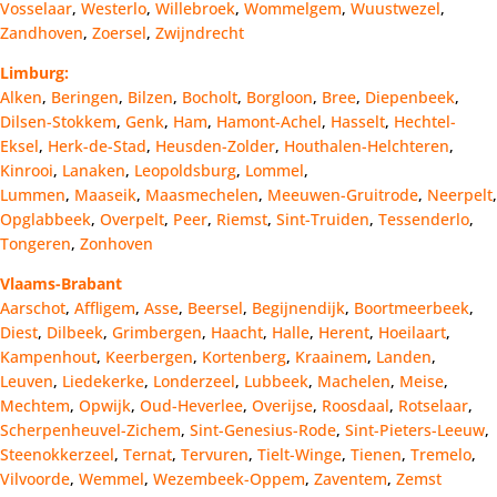
Vosselaar
,
Westerlo
,
Willebroek
,
Wommelgem
,
Wuustwezel
,
Zandhoven
,
Zoersel
,
Zwijndrecht
Limburg:
Alken
,
Beringen
,
Bilzen
,
Bocholt
,
Borgloon
,
Bree
,
Diepenbeek
,
Dilsen-Stokkem
,
Genk
,
Ham
,
Hamont-Achel
,
Hasselt
,
Hechtel-
Eksel
,
Herk-de-Stad
,
Heusden-Zolder
,
Houthalen-Helchteren
,
Kinrooi
,
Lanaken
,
Leopoldsburg
,
Lommel
,
Lummen
,
Maaseik
,
Maasmechelen
,
Meeuwen-Gruitrode
,
Neerpelt
,
Opglabbeek
,
Overpelt
,
Peer
,
Riemst
,
Sint-Truiden
,
Tessenderlo
,
Tongeren
,
Zonhoven
Vlaams-Brabant
Aarschot
,
Affligem
,
Asse
,
Beersel
,
Begijnendijk
,
Boortmeerbeek
,
Diest
,
Dilbeek
,
Grimbergen
,
Haacht
,
Halle
,
Herent
,
Hoeilaart
,
Kampenhout
,
Keerbergen
,
Kortenberg
,
Kraainem
,
Landen
,
Leuven
,
Liedekerke
,
Londerzeel
,
Lubbeek
,
Machelen
,
Meise
,
Mechtem
,
Opwijk
,
Oud-Heverlee
,
Overijse
,
Roosdaal
,
Rotselaar
,
Scherpenheuvel-Zichem
,
Sint-Genesius-Rode
,
Sint-Pieters-Leeuw
,
Steenokkerzeel
,
Ternat
,
Tervuren
,
Tielt-Winge
,
Tienen
,
Tremelo
,
Vilvoorde
,
Wemmel
,
Wezembeek-Oppem
,
Zaventem
,
Zemst