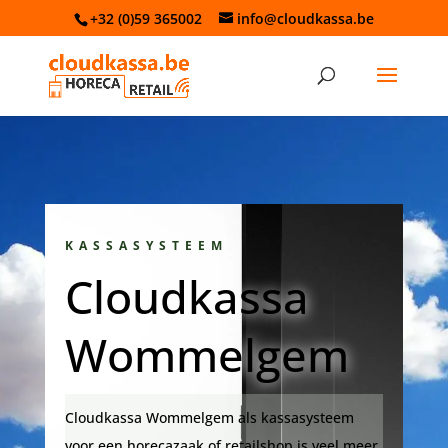
+32 (0)59 365002
info@cloudkassa.be
KASSASYSTEEM
Cloudkassa
Wommelgem
Cloudkassa Wommelgem als kassasysteem
voor een horecazaak of retailshop is veel meer