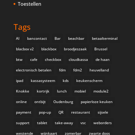
Toestellen
Tags
AI
bancontact
Bar
beachbar
betaalterminal
blacbox v2
blackbox
broodjeszaak
Brussel
btw
cafe
checkbox
cloudkassa
de haan
electronisch betalen
fdm
fdm2
heuvelland
ipad
kassasysteem
kds
keukenscherm
Knokke
kortrijk
lunch
mobiel
module2
online
ontbijt
Oudenburg
papierloze keuken
payment
pop-up
QR
restaurant
sijsele
support
tablet
take-away
vsc
weborders
westende
wijnkaart
zomerbar
zwarte doos