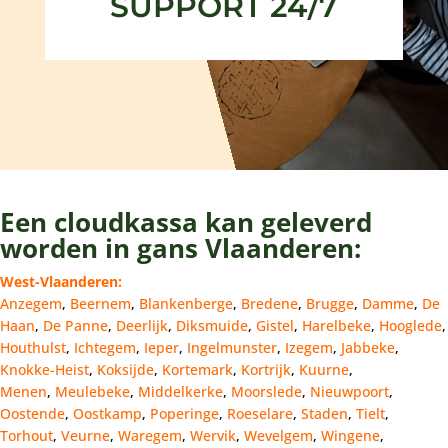
SUPPORT 24/7
Een cloudkassa kan geleverd
worden in gans Vlaanderen:
West-Vlaanderen:
Anzegem
,
Beernem
,
Blankenberge
,
Bredene
,
Brugge
,
Damme
,
De
Haan
,
De Panne
,
Deerlijk
,
Diksmuide
,
Gistel
,
Harelbeke
,
Hooglede
,
Houthulst
,
Ichtegem
,
Ieper
,
Ingelmunster
,
Izegem
,
Jabbeke
,
Knokke-Heist
,
Koksijde
,
Kortemark
,
Kortrijk
,
Kuurne
,
Menen
,
Meulebeke
,
Middelkerke
,
Moorslede
,
Nieuwpoort
,
Oostende
,
Oostkamp
,
Poperinge
,
Roeselare
,
Staden
,
Tielt
,
Torhout
,
Veurne
,
Waregem
,
Wervik
,
Wevelgem
,
Wingene
,