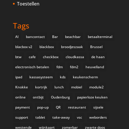
Toestellen
Tags
AI
bancontact
Bar
beachbar
betaalterminal
blacbox v2
blackbox
broodjeszaak
Brussel
btw
cafe
checkbox
cloudkassa
de haan
electronisch betalen
fdm
fdm2
heuvelland
ipad
kassasysteem
kds
keukenscherm
Knokke
kortrijk
lunch
mobiel
module2
online
ontbijt
Oudenburg
papierloze keuken
payment
pop-up
QR
restaurant
sijsele
support
tablet
take-away
vsc
weborders
westende
wijnkaart
zomerbar
zwarte doos