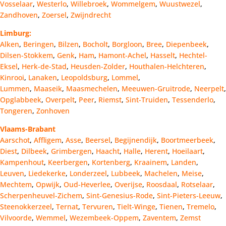
Vosselaar
,
Westerlo
,
Willebroek
,
Wommelgem
,
Wuustwezel
,
Zandhoven
,
Zoersel
,
Zwijndrecht
Limburg:
Alken
,
Beringen
,
Bilzen
,
Bocholt
,
Borgloon
,
Bree
,
Diepenbeek
,
Dilsen-Stokkem
,
Genk
,
Ham
,
Hamont-Achel
,
Hasselt
,
Hechtel-
Eksel
,
Herk-de-Stad
,
Heusden-Zolder
,
Houthalen-Helchteren
,
Kinrooi
,
Lanaken
,
Leopoldsburg
,
Lommel
,
Lummen
,
Maaseik
,
Maasmechelen
,
Meeuwen-Gruitrode
,
Neerpelt
,
Opglabbeek
,
Overpelt
,
Peer
,
Riemst
,
Sint-Truiden
,
Tessenderlo
,
Tongeren
,
Zonhoven
Vlaams-Brabant
Aarschot
,
Affligem
,
Asse
,
Beersel
,
Begijnendijk
,
Boortmeerbeek
,
Diest
,
Dilbeek
,
Grimbergen
,
Haacht
,
Halle
,
Herent
,
Hoeilaart
,
Kampenhout
,
Keerbergen
,
Kortenberg
,
Kraainem
,
Landen
,
Leuven
,
Liedekerke
,
Londerzeel
,
Lubbeek
,
Machelen
,
Meise
,
Mechtem
,
Opwijk
,
Oud-Heverlee
,
Overijse
,
Roosdaal
,
Rotselaar
,
Scherpenheuvel-Zichem
,
Sint-Genesius-Rode
,
Sint-Pieters-Leeuw
,
Steenokkerzeel
,
Ternat
,
Tervuren
,
Tielt-Winge
,
Tienen
,
Tremelo
,
Vilvoorde
,
Wemmel
,
Wezembeek-Oppem
,
Zaventem
,
Zemst