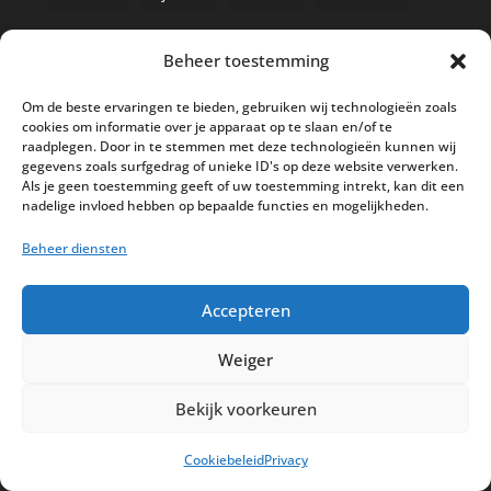
Beheer toestemming
Nieuwe kassa bij ’t Klavertje
Om de beste ervaringen te bieden, gebruiken wij technologieën zoals
cookies om informatie over je apparaat op te slaan en/of te
AI in de Horeca kassawereld
raadplegen. Door in te stemmen met deze technologieën kunnen wij
gegevens zoals surfgedrag of unieke ID's op deze website verwerken.
Bestel nu nog aan de 2025 prijzen
Als je geen toestemming geeft of uw toestemming intrekt, kan dit een
Safran Palace start met nieuw
nadelige invloed hebben op bepaalde functies en mogelijkheden.
kassasysteem
Beheer diensten
BTW aanpassingen HoReCa vanaf 1
maart 2026
Accepteren
Weiger
Bekijk voorkeuren
Disclaimer
Privacy
Sitemap
Cookiebeleid
Privacy
Partners
Support
Peterschap