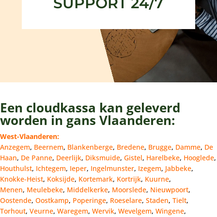
SUPPORT 24/7
Een cloudkassa kan geleverd
worden in gans Vlaanderen:
West-Vlaanderen:
Anzegem
,
Beernem
,
Blankenberge
,
Bredene
,
Brugge
,
Damme
,
De
Haan
,
De Panne
,
Deerlijk
,
Diksmuide
,
Gistel
,
Harelbeke
,
Hooglede
,
Houthulst
,
Ichtegem
,
Ieper
,
Ingelmunster
,
Izegem
,
Jabbeke
,
Knokke-Heist
,
Koksijde
,
Kortemark
,
Kortrijk
,
Kuurne
,
Menen
,
Meulebeke
,
Middelkerke
,
Moorslede
,
Nieuwpoort
,
Oostende
,
Oostkamp
,
Poperinge
,
Roeselare
,
Staden
,
Tielt
,
Torhout
,
Veurne
,
Waregem
,
Wervik
,
Wevelgem
,
Wingene
,