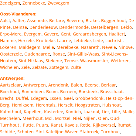
Zedelgem
,
Zonnebeke
,
Zwevegem
Oost-Vlaanderen:
Aalst
,
Aalter
,
Assenede
,
Berlare
,
Beveren
,
Brakel
,
Buggenhout
,
De
Pinte
,
Deinze
,
Denderleeuw
,
Dendermonde
,
Destelbergen
,
Eeklo
,
Erpe-Mere
,
Evergem
,
Gavere
,
Gent
,
Geraardsbergen
,
Haaltert
,
Hamme
,
Herzele
,
Kruibeke
,
Laarne
,
Lebbeke
,
Lede
,
Lochristi
,
Lokeren
,
Maldegem
,
Melle
,
Merelbeke
,
Nazareth
,
Nevele
,
Ninove
,
Oosterzele
,
Oudenaarde
,
Ronse
,
Sint-Gillis-Waas
,
Sint-Lievens-
Houtem
,
Sint-Niklaas
,
Stekene
,
Temse
,
Waasmunster
,
Wetteren
,
Wichelen
,
Zele
,
Zelzate
,
Zottegem
,
Zulte
Antwerpen:
Aartselaar
,
Antwerpen
,
Arendonk
,
Balen
,
Beerse
,
Berlaar
,
Boechout
,
Bonheiden
,
Boom
,
Bornem
,
Borsbeek
,
Brasschaat
,
Brecht
,
Duffel
,
Edegem
,
Essen
,
Geel
,
Grobbendonk
,
Heist-op-den-
Berg
,
Hemiksem
,
Herentals
,
Herselt
,
Hoogstraten
,
Hulshout
,
Kalmthout
,
Kapellen
,
Kasterlee
,
Kontich
,
Laakdal
,
Lier
,
Lille
,
Malle
,
Mechelen
,
Meerhout
,
Mol
,
Mortsel
,
Niel
,
Nijlen
,
Olen
,
Oud-
Turnhout
,
Putte
,
Puurs
,
Ranst
,
Ravels
,
Retie
,
Rijkevorsel
,
Rumst
,
Schilde
,
Schoten
,
Sint-Katelijne-Waver
,
Stabroek
,
Turnhout
,