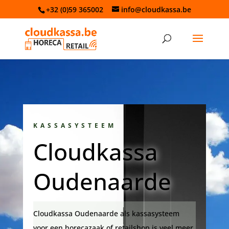
+32 (0)59 365002
info@cloudkassa.be
KASSASYSTEEM
Cloudkassa
Oudenaarde
Cloudkassa Oudenaarde als kassasysteem
voor een horecazaak of retailshop is veel meer