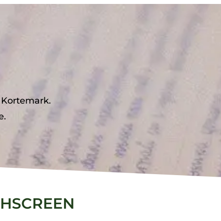
 Kortemark.
e.
CHSCREEN