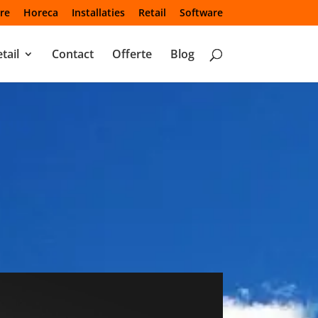
re
Horeca
Installaties
Retail
Software
tail
Contact
Offerte
Blog