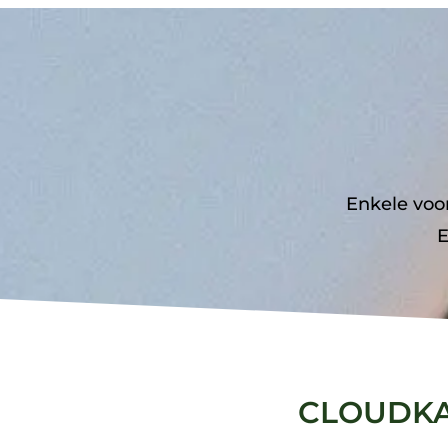
Enkele voo
E
CLOUDKA