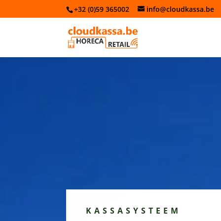
+32 (0)59 365002
info@cloudkassa.be
KASSASYSTEEM