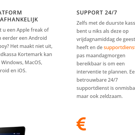
ATFORM
SUPPORT 24/7
AFHANKELIJK
Zelfs met de duurste kas
t u een Apple freak of
bent u niks als deze op
h eerder een Android
vrijdagnamiddag de gees
boy? Het maakt niet uit,
heeft en de
supportdiens
udkassa Kortemark kan
pas maandagmorgen
 Windows, MacOS,
bereikbaar is om een
roid en iOS.
interventie te plannen. E
betrouwbare 24/7
supportdienst is onmisba
maar ook zeldzaam.
