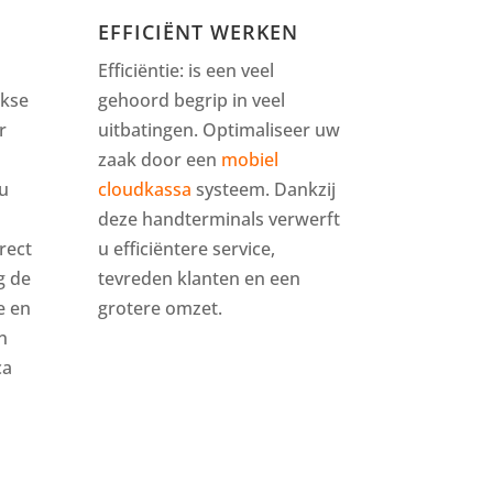
EFFICIËNT WERKEN
Efficiëntie: is een veel
jkse
gehoord begrip in veel
r
uitbatingen. Optimaliseer uw
zaak door een
mobiel
u
cloudkassa
systeem. Dankzij
deze handterminals verwerft
rect
u efficiëntere service,
g de
tevreden klanten en een
e en
grotere omzet.
n
ca