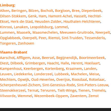
Limburg:
Alken
,
Beringen
,
Bilzen
,
Bocholt
,
Borgloon
,
Bree
,
Diepenbeek
,
Dilsen-Stokkem
,
Genk
,
Ham
,
Hamont-Achel
,
Hasselt
,
Hechtel-
Eksel
,
Herk-de-Stad
,
Heusden-Zolder
,
Houthalen-Helchteren
,
Kinrooi
,
Lanaken
,
Leopoldsburg
,
Lommel
,
Lummen
,
Maaseik
,
Maasmechelen
,
Meeuwen-Gruitrode
,
Neerpelt
,
Opglabbeek
,
Overpelt
,
Peer
,
Riemst
,
Sint-Truiden
,
Tessenderlo
,
Tongeren
,
Zonhoven
Vlaams-Brabant
Aarschot
,
Affligem
,
Asse
,
Beersel
,
Begijnendijk
,
Boortmeerbeek
,
Diest
,
Dilbeek
,
Grimbergen
,
Haacht
,
Halle
,
Herent
,
Hoeilaart
,
Kampenhout
,
Keerbergen
,
Kortenberg
,
Kraainem
,
Landen
,
Leuven
,
Liedekerke
,
Londerzeel
,
Lubbeek
,
Machelen
,
Meise
,
Mechtem
,
Opwijk
,
Oud-Heverlee
,
Overijse
,
Roosdaal
,
Rotselaar
,
Scherpenheuvel-Zichem
,
Sint-Genesius-Rode
,
Sint-Pieters-Leeuw
,
Steenokkerzeel
,
Ternat
,
Tervuren
,
Tielt-Winge
,
Tienen
,
Tremelo
,
Vilvoorde
,
Wemmel
,
Wezembeek-Oppem
,
Zaventem
,
Zemst