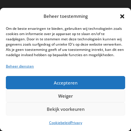
Nieuwe kassa bij ’t Klavertje
Beheer toestemming
AI in de Horeca kassawereld
Om de beste ervaringen te bieden, gebruiken wij technologieën zoals
Bestel nu nog aan de 2025 prijzen
cookies om informatie over je apparaat op te slaan en/of te
raadplegen. Door in te stemmen met deze technologieën kunnen wij
Safran Palace start met nieuw
gegevens zoals surfgedrag of unieke ID's op deze website verwerken.
kassasysteem
Als je geen toestemming geeft of uw toestemming intrekt, kan dit een
nadelige invloed hebben op bepaalde functies en mogelijkheden.
BTW aanpassingen HoReCa vanaf 1
Beheer diensten
maart 2026
Accepteren
Weiger
Disclaimer
Privacy
Sitemap
Bekijk voorkeuren
Partners
Support
Peterschap
Cookiebeleid
Privacy
Cookiebeleid