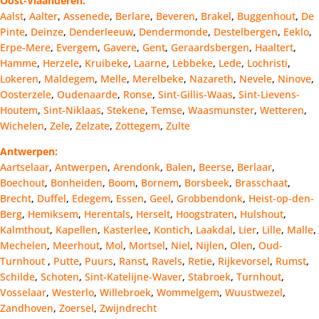
Oost-Vlaanderen:
Aalst
,
Aalter
,
Assenede
,
Berlare
,
Beveren
,
Brakel
,
Buggenhout
,
De
Pinte
,
Deinze
,
Denderleeuw
,
Dendermonde
,
Destelbergen
,
Eeklo
,
Erpe-Mere
,
Evergem
,
Gavere
,
Gent
,
Geraardsbergen
,
Haaltert
,
Hamme
,
Herzele
,
Kruibeke
,
Laarne
,
Lebbeke
,
Lede
,
Lochristi
,
Lokeren
,
Maldegem
,
Melle
,
Merelbeke
,
Nazareth
,
Nevele
,
Ninove
,
Oosterzele
,
Oudenaarde
,
Ronse
,
Sint-Gillis-Waas
,
Sint-Lievens-
Houtem
,
Sint-Niklaas
,
Stekene
,
Temse
,
Waasmunster
,
Wetteren
,
Wichelen
,
Zele
,
Zelzate
,
Zottegem
,
Zulte
Antwerpen:
Aartselaar
,
Antwerpen
,
Arendonk
,
Balen
,
Beerse
,
Berlaar
,
Boechout
,
Bonheiden
,
Boom
,
Bornem
,
Borsbeek
,
Brasschaat
,
Brecht
,
Duffel
,
Edegem
,
Essen
,
Geel
,
Grobbendonk
,
Heist-op-den-
Berg
,
Hemiksem
,
Herentals
,
Herselt
,
Hoogstraten
,
Hulshout
,
Kalmthout
,
Kapellen
,
Kasterlee
,
Kontich
,
Laakdal
,
Lier
,
Lille
,
Malle
,
Mechelen
,
Meerhout
,
Mol
,
Mortsel
,
Niel
,
Nijlen
,
Olen
,
Oud-
Turnhout
,
Putte
,
Puurs
,
Ranst
,
Ravels
,
Retie
,
Rijkevorsel
,
Rumst
,
Schilde
,
Schoten
,
Sint-Katelijne-Waver
,
Stabroek
,
Turnhout
,
Vosselaar
,
Westerlo
,
Willebroek
,
Wommelgem
,
Wuustwezel
,
Zandhoven
,
Zoersel
,
Zwijndrecht