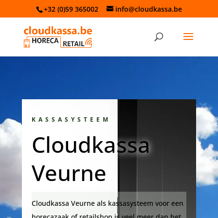
+32 (0)59 365002
info@cloudkassa.be
KASSASYSTEEM
Cloudkassa
Veurne
Cloudkassa Veurne als kassasysteem voor een
horecazaak of retailshop is veel meer dan het