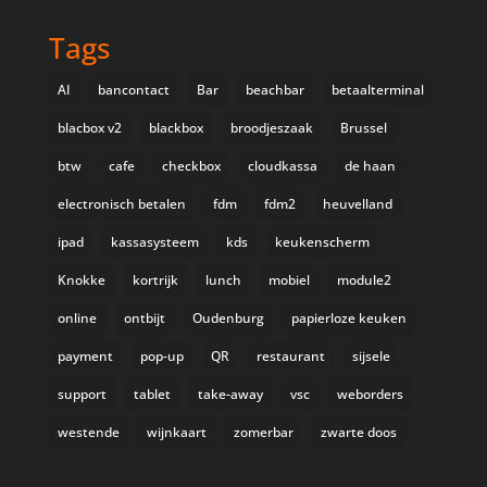
Tags
AI
bancontact
Bar
beachbar
betaalterminal
blacbox v2
blackbox
broodjeszaak
Brussel
btw
cafe
checkbox
cloudkassa
de haan
electronisch betalen
fdm
fdm2
heuvelland
ipad
kassasysteem
kds
keukenscherm
Knokke
kortrijk
lunch
mobiel
module2
online
ontbijt
Oudenburg
papierloze keuken
payment
pop-up
QR
restaurant
sijsele
support
tablet
take-away
vsc
weborders
westende
wijnkaart
zomerbar
zwarte doos