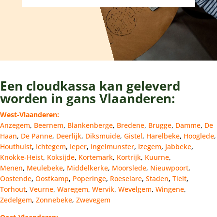
Een cloudkassa kan geleverd
worden in gans Vlaanderen:
West-Vlaanderen:
Anzegem
,
Beernem
,
Blankenberge
,
Bredene
,
Brugge
,
Damme
,
De
Haan
,
De Panne
,
Deerlijk
,
Diksmuide
,
Gistel
,
Harelbeke
,
Hooglede
,
Houthulst
,
Ichtegem
,
Ieper
,
Ingelmunster
,
Izegem
,
Jabbeke
,
Knokke-Heist
,
Koksijde
,
Kortemark
,
Kortrijk
,
Kuurne
,
Menen
,
Meulebeke
,
Middelkerke
,
Moorslede
,
Nieuwpoort
,
Oostende
,
Oostkamp
,
Poperinge
,
Roeselare
,
Staden
,
Tielt
,
Torhout
,
Veurne
,
Waregem
,
Wervik
,
Wevelgem
,
Wingene
,
Zedelgem
,
Zonnebeke
,
Zwevegem