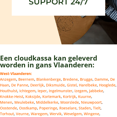
SUPPORT 24/7
Een cloudkassa kan geleverd
worden in gans Vlaanderen:
West-Vlaanderen:
Anzegem
,
Beernem
,
Blankenberge
,
Bredene
,
Brugge
,
Damme
,
De
Haan
,
De Panne
,
Deerlijk
,
Diksmuide
,
Gistel
,
Harelbeke
,
Hooglede
,
Houthulst
,
Ichtegem
,
Ieper
,
Ingelmunster
,
Izegem
,
Jabbeke
,
Knokke-Heist
,
Koksijde
,
Kortemark
,
Kortrijk
,
Kuurne
,
Menen
,
Meulebeke
,
Middelkerke
,
Moorslede
,
Nieuwpoort
,
Oostende
,
Oostkamp
,
Poperinge
,
Roeselare
,
Staden
,
Tielt
,
Torhout
,
Veurne
,
Waregem
,
Wervik
,
Wevelgem
,
Wingene
,