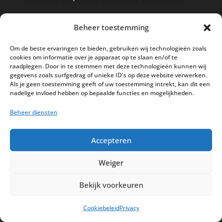
Beheer toestemming
Nieuwe kassa bij ’t Klavertje
Om de beste ervaringen te bieden, gebruiken wij technologieën zoals
cookies om informatie over je apparaat op te slaan en/of te
AI in de Horeca kassawereld
raadplegen. Door in te stemmen met deze technologieën kunnen wij
gegevens zoals surfgedrag of unieke ID's op deze website verwerken.
Bestel nu nog aan de 2025 prijzen
Als je geen toestemming geeft of uw toestemming intrekt, kan dit een
Safran Palace start met nieuw
nadelige invloed hebben op bepaalde functies en mogelijkheden.
kassasysteem
Beheer diensten
BTW aanpassingen HoReCa vanaf 1
maart 2026
Accepteren
Weiger
Bekijk voorkeuren
Disclaimer
Privacy
Sitemap
Cookiebeleid
Privacy
Partners
Support
Peterschap