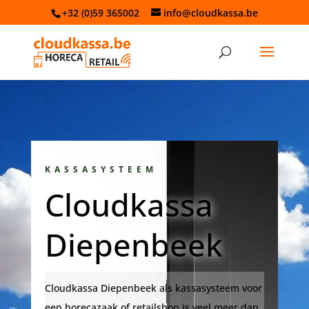
+32 (0)59 365002
info@cloudkassa.be
KASSASYSTEEM
Cloudkassa
Diepenbeek
Cloudkassa Diepenbeek als kassasysteem voor
een horecazaak of retailshop is veel meer dan