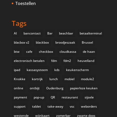
Toestellen
Tags
AI
bancontact
Bar
beachbar
betaalterminal
blacbox v2
blackbox
broodjeszaak
Brussel
btw
cafe
checkbox
cloudkassa
de haan
electronisch betalen
fdm
fdm2
heuvelland
ipad
kassasysteem
kds
keukenscherm
Knokke
kortrijk
lunch
mobiel
module2
online
ontbijt
Oudenburg
papierloze keuken
payment
pop-up
QR
restaurant
sijsele
support
tablet
take-away
vsc
weborders
westende
wijnkaart
zomerbar
zwarte doos