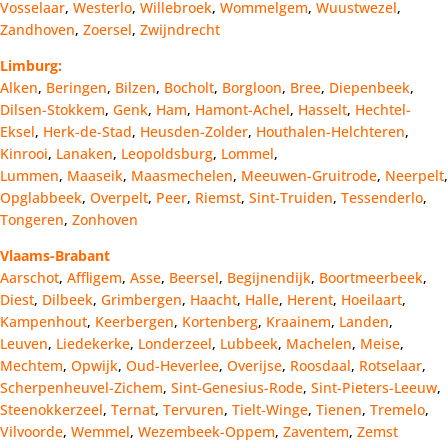
Vosselaar
,
Westerlo
,
Willebroek
,
Wommelgem
,
Wuustwezel
,
Zandhoven
,
Zoersel
,
Zwijndrecht
Limburg:
Alken
,
Beringen
,
Bilzen
,
Bocholt
,
Borgloon
,
Bree
,
Diepenbeek
,
Dilsen-Stokkem
,
Genk
,
Ham
,
Hamont-Achel
,
Hasselt
,
Hechtel-
Eksel
,
Herk-de-Stad
,
Heusden-Zolder
,
Houthalen-Helchteren
,
Kinrooi
,
Lanaken
,
Leopoldsburg
,
Lommel
,
Lummen
,
Maaseik
,
Maasmechelen
,
Meeuwen-Gruitrode
,
Neerpelt
,
Opglabbeek
,
Overpelt
,
Peer
,
Riemst
,
Sint-Truiden
,
Tessenderlo
,
Tongeren
,
Zonhoven
Vlaams-Brabant
Aarschot
,
Affligem
,
Asse
,
Beersel
,
Begijnendijk
,
Boortmeerbeek
,
Diest
,
Dilbeek
,
Grimbergen
,
Haacht
,
Halle
,
Herent
,
Hoeilaart
,
Kampenhout
,
Keerbergen
,
Kortenberg
,
Kraainem
,
Landen
,
Leuven
,
Liedekerke
,
Londerzeel
,
Lubbeek
,
Machelen
,
Meise
,
Mechtem
,
Opwijk
,
Oud-Heverlee
,
Overijse
,
Roosdaal
,
Rotselaar
,
Scherpenheuvel-Zichem
,
Sint-Genesius-Rode
,
Sint-Pieters-Leeuw
,
Steenokkerzeel
,
Ternat
,
Tervuren
,
Tielt-Winge
,
Tienen
,
Tremelo
,
Vilvoorde
,
Wemmel
,
Wezembeek-Oppem
,
Zaventem
,
Zemst