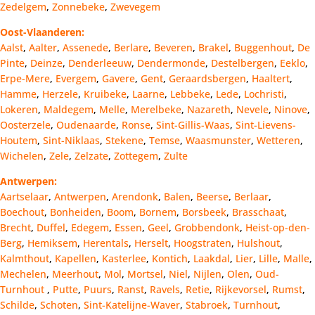
Zedelgem
,
Zonnebeke
,
Zwevegem
Oost-Vlaanderen:
Aalst
,
Aalter
,
Assenede
,
Berlare
,
Beveren
,
Brakel
,
Buggenhout
,
De
Pinte
,
Deinze
,
Denderleeuw
,
Dendermonde
,
Destelbergen
,
Eeklo
,
Erpe-Mere
,
Evergem
,
Gavere
,
Gent
,
Geraardsbergen
,
Haaltert
,
Hamme
,
Herzele
,
Kruibeke
,
Laarne
,
Lebbeke
,
Lede
,
Lochristi
,
Lokeren
,
Maldegem
,
Melle
,
Merelbeke
,
Nazareth
,
Nevele
,
Ninove
,
Oosterzele
,
Oudenaarde
,
Ronse
,
Sint-Gillis-Waas
,
Sint-Lievens-
Houtem
,
Sint-Niklaas
,
Stekene
,
Temse
,
Waasmunster
,
Wetteren
,
Wichelen
,
Zele
,
Zelzate
,
Zottegem
,
Zulte
Antwerpen:
Aartselaar
,
Antwerpen
,
Arendonk
,
Balen
,
Beerse
,
Berlaar
,
Boechout
,
Bonheiden
,
Boom
,
Bornem
,
Borsbeek
,
Brasschaat
,
Brecht
,
Duffel
,
Edegem
,
Essen
,
Geel
,
Grobbendonk
,
Heist-op-den-
Berg
,
Hemiksem
,
Herentals
,
Herselt
,
Hoogstraten
,
Hulshout
,
Kalmthout
,
Kapellen
,
Kasterlee
,
Kontich
,
Laakdal
,
Lier
,
Lille
,
Malle
,
Mechelen
,
Meerhout
,
Mol
,
Mortsel
,
Niel
,
Nijlen
,
Olen
,
Oud-
Turnhout
,
Putte
,
Puurs
,
Ranst
,
Ravels
,
Retie
,
Rijkevorsel
,
Rumst
,
Schilde
,
Schoten
,
Sint-Katelijne-Waver
,
Stabroek
,
Turnhout
,