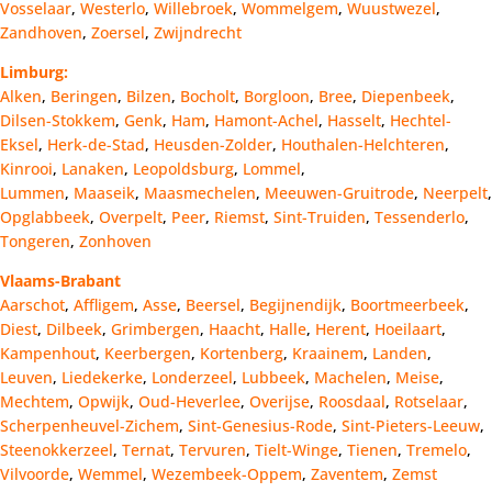
Vosselaar
,
Westerlo
,
Willebroek
,
Wommelgem
,
Wuustwezel
,
Zandhoven
,
Zoersel
,
Zwijndrecht
Limburg:
Alken
,
Beringen
,
Bilzen
,
Bocholt
,
Borgloon
,
Bree
,
Diepenbeek
,
Dilsen-Stokkem
,
Genk
,
Ham
,
Hamont-Achel
,
Hasselt
,
Hechtel-
Eksel
,
Herk-de-Stad
,
Heusden-Zolder
,
Houthalen-Helchteren
,
Kinrooi
,
Lanaken
,
Leopoldsburg
,
Lommel
,
Lummen
,
Maaseik
,
Maasmechelen
,
Meeuwen-Gruitrode
,
Neerpelt
,
Opglabbeek
,
Overpelt
,
Peer
,
Riemst
,
Sint-Truiden
,
Tessenderlo
,
Tongeren
,
Zonhoven
Vlaams-Brabant
Aarschot
,
Affligem
,
Asse
,
Beersel
,
Begijnendijk
,
Boortmeerbeek
,
Diest
,
Dilbeek
,
Grimbergen
,
Haacht
,
Halle
,
Herent
,
Hoeilaart
,
Kampenhout
,
Keerbergen
,
Kortenberg
,
Kraainem
,
Landen
,
Leuven
,
Liedekerke
,
Londerzeel
,
Lubbeek
,
Machelen
,
Meise
,
Mechtem
,
Opwijk
,
Oud-Heverlee
,
Overijse
,
Roosdaal
,
Rotselaar
,
Scherpenheuvel-Zichem
,
Sint-Genesius-Rode
,
Sint-Pieters-Leeuw
,
Steenokkerzeel
,
Ternat
,
Tervuren
,
Tielt-Winge
,
Tienen
,
Tremelo
,
Vilvoorde
,
Wemmel
,
Wezembeek-Oppem
,
Zaventem
,
Zemst