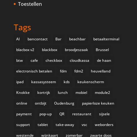
Toestellen
Tags
AI
bancontact
Bar
beachbar
betaalterminal
blacbox v2
blackbox
broodjeszaak
Brussel
btw
cafe
checkbox
cloudkassa
de haan
electronisch betalen
fdm
fdm2
heuvelland
ipad
kassasysteem
kds
keukenscherm
Knokke
kortrijk
lunch
mobiel
module2
online
ontbijt
Oudenburg
papierloze keuken
payment
pop-up
QR
restaurant
sijsele
support
tablet
take-away
vsc
weborders
westende
wijnkaart
zomerbar
zwarte doos