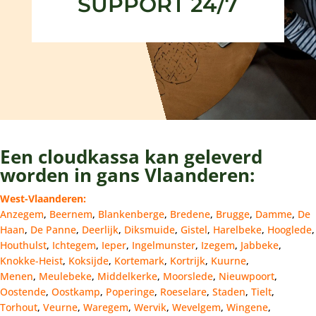
SUPPORT 24/7
Een cloudkassa kan geleverd
worden in gans Vlaanderen:
West-Vlaanderen:
Anzegem
,
Beernem
,
Blankenberge
,
Bredene
,
Brugge
,
Damme
,
De
Haan
,
De Panne
,
Deerlijk
,
Diksmuide
,
Gistel
,
Harelbeke
,
Hooglede
,
Houthulst
,
Ichtegem
,
Ieper
,
Ingelmunster
,
Izegem
,
Jabbeke
,
Knokke-Heist
,
Koksijde
,
Kortemark
,
Kortrijk
,
Kuurne
,
Menen
,
Meulebeke
,
Middelkerke
,
Moorslede
,
Nieuwpoort
,
Oostende
,
Oostkamp
,
Poperinge
,
Roeselare
,
Staden
,
Tielt
,
Torhout
,
Veurne
,
Waregem
,
Wervik
,
Wevelgem
,
Wingene
,