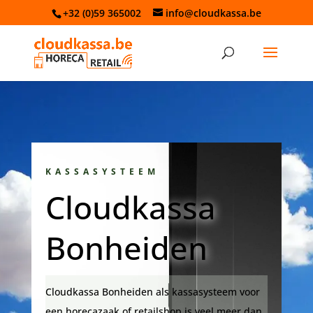
+32 (0)59 365002
info@cloudkassa.be
KASSASYSTEEM
Cloudkassa
Bonheiden
Cloudkassa Bonheiden als kassasysteem voor
een horecazaak of retailshop is veel meer dan