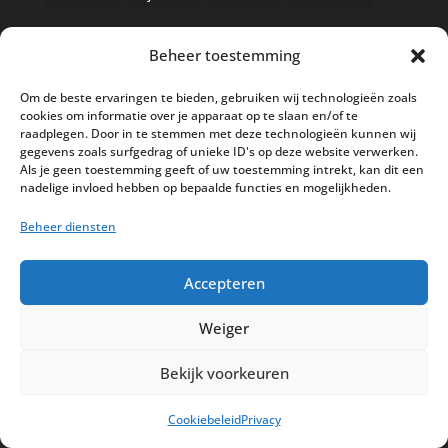
Beheer toestemming
Nieuwe kassa bij ’t Klavertje
Om de beste ervaringen te bieden, gebruiken wij technologieën zoals
cookies om informatie over je apparaat op te slaan en/of te
AI in de Horeca kassawereld
raadplegen. Door in te stemmen met deze technologieën kunnen wij
gegevens zoals surfgedrag of unieke ID's op deze website verwerken.
Bestel nu nog aan de 2025 prijzen
Als je geen toestemming geeft of uw toestemming intrekt, kan dit een
Safran Palace start met nieuw
nadelige invloed hebben op bepaalde functies en mogelijkheden.
kassasysteem
Beheer diensten
BTW aanpassingen HoReCa vanaf 1
maart 2026
Accepteren
Weiger
Bekijk voorkeuren
Disclaimer
Privacy
Sitemap
Cookiebeleid
Privacy
Partners
Support
Peterschap