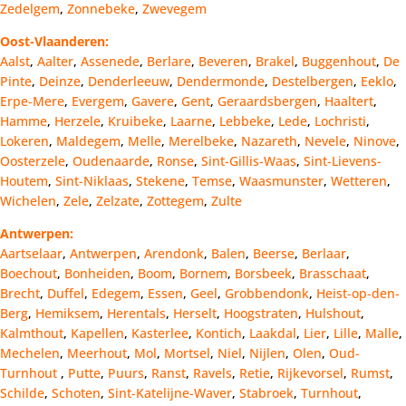
Zedelgem
,
Zonnebeke
,
Zwevegem
Oost-Vlaanderen:
Aalst
,
Aalter
,
Assenede
,
Berlare
,
Beveren
,
Brakel
,
Buggenhout
,
De
Pinte
,
Deinze
,
Denderleeuw
,
Dendermonde
,
Destelbergen
,
Eeklo
,
Erpe-Mere
,
Evergem
,
Gavere
,
Gent
,
Geraardsbergen
,
Haaltert
,
Hamme
,
Herzele
,
Kruibeke
,
Laarne
,
Lebbeke
,
Lede
,
Lochristi
,
Lokeren
,
Maldegem
,
Melle
,
Merelbeke
,
Nazareth
,
Nevele
,
Ninove
,
Oosterzele
,
Oudenaarde
,
Ronse
,
Sint-Gillis-Waas
,
Sint-Lievens-
Houtem
,
Sint-Niklaas
,
Stekene
,
Temse
,
Waasmunster
,
Wetteren
,
Wichelen
,
Zele
,
Zelzate
,
Zottegem
,
Zulte
Antwerpen:
Aartselaar
,
Antwerpen
,
Arendonk
,
Balen
,
Beerse
,
Berlaar
,
Boechout
,
Bonheiden
,
Boom
,
Bornem
,
Borsbeek
,
Brasschaat
,
Brecht
,
Duffel
,
Edegem
,
Essen
,
Geel
,
Grobbendonk
,
Heist-op-den-
Berg
,
Hemiksem
,
Herentals
,
Herselt
,
Hoogstraten
,
Hulshout
,
Kalmthout
,
Kapellen
,
Kasterlee
,
Kontich
,
Laakdal
,
Lier
,
Lille
,
Malle
,
Mechelen
,
Meerhout
,
Mol
,
Mortsel
,
Niel
,
Nijlen
,
Olen
,
Oud-
Turnhout
,
Putte
,
Puurs
,
Ranst
,
Ravels
,
Retie
,
Rijkevorsel
,
Rumst
,
Schilde
,
Schoten
,
Sint-Katelijne-Waver
,
Stabroek
,
Turnhout
,