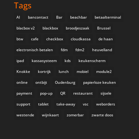
Tags
AI
bancontact
Bar
beachbar
betaalterminal
blacbox v2
blackbox
broodjeszaak
Brussel
btw
cafe
checkbox
cloudkassa
de haan
electronisch betalen
fdm
fdm2
heuvelland
ipad
kassasysteem
kds
keukenscherm
Knokke
kortrijk
lunch
mobiel
module2
online
ontbijt
Oudenburg
papierloze keuken
payment
pop-up
QR
restaurant
sijsele
support
tablet
take-away
vsc
weborders
westende
wijnkaart
zomerbar
zwarte doos