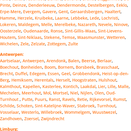
Pinte
,
Deinze
,
Denderleeuw
,
Dendermonde
,
Destelbergen
,
Eeklo
,
Erpe-Mere
,
Evergem
,
Gavere
,
Gent
,
Geraardsbergen
,
Haaltert
,
Hamme
,
Herzele
,
Kruibeke
,
Laarne
,
Lebbeke
,
Lede
,
Lochristi
,
Lokeren
,
Maldegem
,
Melle
,
Merelbeke
,
Nazareth
,
Nevele
,
Ninove
,
Oosterzele
,
Oudenaarde
,
Ronse
,
Sint-Gillis-Waas
,
Sint-Lievens-
Houtem
,
Sint-Niklaas
,
Stekene
,
Temse
,
Waasmunster
,
Wetteren
,
Wichelen
,
Zele
,
Zelzate
,
Zottegem
,
Zulte
Antwerpen:
Aartselaar
,
Antwerpen
,
Arendonk
,
Balen
,
Beerse
,
Berlaar
,
Boechout
,
Bonheiden
,
Boom
,
Bornem
,
Borsbeek
,
Brasschaat
,
Brecht
,
Duffel
,
Edegem
,
Essen
,
Geel
,
Grobbendonk
,
Heist-op-den-
Berg
,
Hemiksem
,
Herentals
,
Herselt
,
Hoogstraten
,
Hulshout
,
Kalmthout
,
Kapellen
,
Kasterlee
,
Kontich
,
Laakdal
,
Lier
,
Lille
,
Malle
,
Mechelen
,
Meerhout
,
Mol
,
Mortsel
,
Niel
,
Nijlen
,
Olen
,
Oud-
Turnhout
,
Putte
,
Puurs
,
Ranst
,
Ravels
,
Retie
,
Rijkevorsel
,
Rumst
,
Schilde
,
Schoten
,
Sint-Katelijne-Waver
,
Stabroek
,
Turnhout
,
Vosselaar
,
Westerlo
,
Willebroek
,
Wommelgem
,
Wuustwezel
,
Zandhoven
,
Zoersel
,
Zwijndrecht
Limburg: