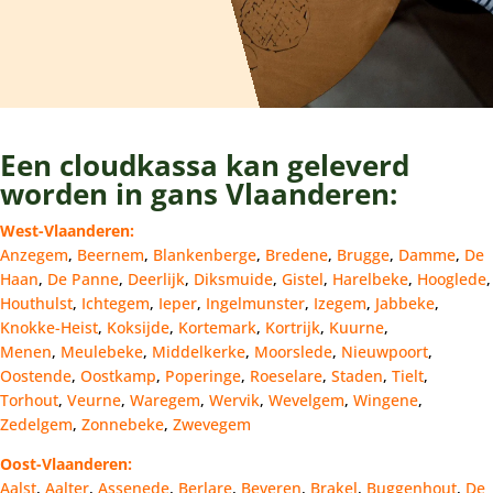
Een cloudkassa kan geleverd
worden in gans Vlaanderen:
West-Vlaanderen:
Anzegem
,
Beernem
,
Blankenberge
,
Bredene
,
Brugge
,
Damme
,
De
Haan
,
De Panne
,
Deerlijk
,
Diksmuide
,
Gistel
,
Harelbeke
,
Hooglede
,
Houthulst
,
Ichtegem
,
Ieper
,
Ingelmunster
,
Izegem
,
Jabbeke
,
Knokke-Heist
,
Koksijde
,
Kortemark
,
Kortrijk
,
Kuurne
,
Menen
,
Meulebeke
,
Middelkerke
,
Moorslede
,
Nieuwpoort
,
Oostende
,
Oostkamp
,
Poperinge
,
Roeselare
,
Staden
,
Tielt
,
Torhout
,
Veurne
,
Waregem
,
Wervik
,
Wevelgem
,
Wingene
,
Zedelgem
,
Zonnebeke
,
Zwevegem
Oost-Vlaanderen:
Aalst
,
Aalter
,
Assenede
,
Berlare
,
Beveren
,
Brakel
,
Buggenhout
,
De