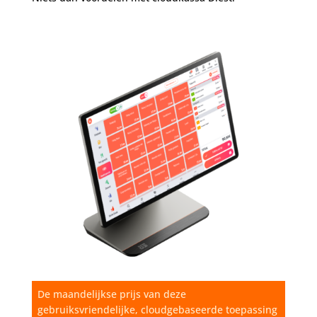
De maandelijkse prijs van deze
gebruiksvriendelijke, cloudgebaseerde toepassing