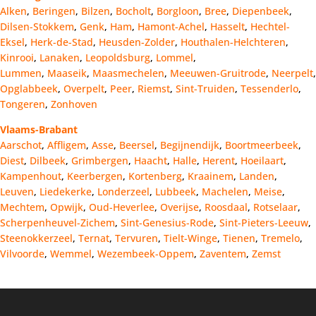
Alken
,
Beringen
,
Bilzen
,
Bocholt
,
Borgloon
,
Bree
,
Diepenbeek
,
Dilsen-Stokkem
,
Genk
,
Ham
,
Hamont-Achel
,
Hasselt
,
Hechtel-
Eksel
,
Herk-de-Stad
,
Heusden-Zolder
,
Houthalen-Helchteren
,
Kinrooi
,
Lanaken
,
Leopoldsburg
,
Lommel
,
Lummen
,
Maaseik
,
Maasmechelen
,
Meeuwen-Gruitrode
,
Neerpelt
,
Opglabbeek
,
Overpelt
,
Peer
,
Riemst
,
Sint-Truiden
,
Tessenderlo
,
Tongeren
,
Zonhoven
Vlaams-Brabant
Aarschot
,
Affligem
,
Asse
,
Beersel
,
Begijnendijk
,
Boortmeerbeek
,
Diest
,
Dilbeek
,
Grimbergen
,
Haacht
,
Halle
,
Herent
,
Hoeilaart
,
Kampenhout
,
Keerbergen
,
Kortenberg
,
Kraainem
,
Landen
,
Leuven
,
Liedekerke
,
Londerzeel
,
Lubbeek
,
Machelen
,
Meise
,
Mechtem
,
Opwijk
,
Oud-Heverlee
,
Overijse
,
Roosdaal
,
Rotselaar
,
Scherpenheuvel-Zichem
,
Sint-Genesius-Rode
,
Sint-Pieters-Leeuw
,
Steenokkerzeel
,
Ternat
,
Tervuren
,
Tielt-Winge
,
Tienen
,
Tremelo
,
Vilvoorde
,
Wemmel
,
Wezembeek-Oppem
,
Zaventem
,
Zemst