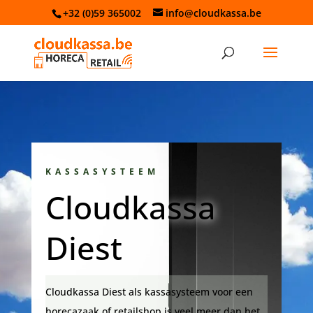
+32 (0)59 365002
info@cloudkassa.be
KASSASYSTEEM
Cloudkassa
Diest
Cloudkassa Diest als kassasysteem voor een
horecazaak of retailshop is veel meer dan het