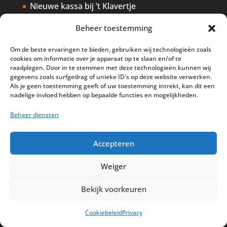
Nieuwe kassa bij ’t Klavertje
AI in de Horeca kassawereld
Beheer toestemming
Bestel nu nog aan de 2025 prijzen
Om de beste ervaringen te bieden, gebruiken wij technologieën zoals
Safran Palace start met nieuw
cookies om informatie over je apparaat op te slaan en/of te
raadplegen. Door in te stemmen met deze technologieën kunnen wij
kassasysteem
gegevens zoals surfgedrag of unieke ID's op deze website verwerken.
Als je geen toestemming geeft of uw toestemming intrekt, kan dit een
BTW aanpassingen HoReCa vanaf 1
nadelige invloed hebben op bepaalde functies en mogelijkheden.
maart 2026
Beheer diensten
Accepteren
Weiger
Disclaimer
Privacy
Sitemap
Partners
Support
Peterschap
Bekijk voorkeuren
Cookiebeleid
Cookiebeleid
Privacy