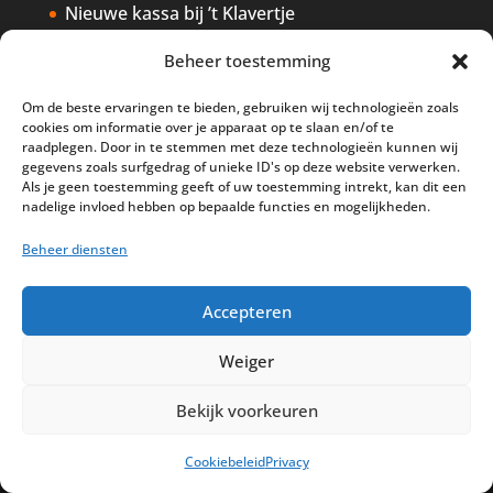
Nieuwe kassa bij ’t Klavertje
AI in de Horeca kassawereld
Beheer toestemming
Bestel nu nog aan de 2025 prijzen
Om de beste ervaringen te bieden, gebruiken wij technologieën zoals
Safran Palace start met nieuw
cookies om informatie over je apparaat op te slaan en/of te
raadplegen. Door in te stemmen met deze technologieën kunnen wij
kassasysteem
gegevens zoals surfgedrag of unieke ID's op deze website verwerken.
Als je geen toestemming geeft of uw toestemming intrekt, kan dit een
BTW aanpassingen HoReCa vanaf 1
nadelige invloed hebben op bepaalde functies en mogelijkheden.
maart 2026
Beheer diensten
Accepteren
Weiger
Disclaimer
Privacy
Sitemap
Partners
Support
Peterschap
Bekijk voorkeuren
Cookiebeleid
Cookiebeleid
Privacy