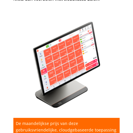
De maandelijkse prijs van deze
gebruiksvriendelijke, cloudgebaseerde toepassing