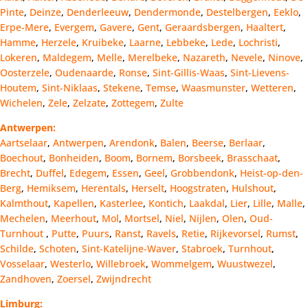
Pinte
,
Deinze
,
Denderleeuw
,
Dendermonde
,
Destelbergen
,
Eeklo
,
Erpe-Mere
,
Evergem
,
Gavere
,
Gent
,
Geraardsbergen
,
Haaltert
,
Hamme
,
Herzele
,
Kruibeke
,
Laarne
,
Lebbeke
,
Lede
,
Lochristi
,
Lokeren
,
Maldegem
,
Melle
,
Merelbeke
,
Nazareth
,
Nevele
,
Ninove
,
Oosterzele
,
Oudenaarde
,
Ronse
,
Sint-Gillis-Waas
,
Sint-Lievens-
Houtem
,
Sint-Niklaas
,
Stekene
,
Temse
,
Waasmunster
,
Wetteren
,
Wichelen
,
Zele
,
Zelzate
,
Zottegem
,
Zulte
Antwerpen:
Aartselaar
,
Antwerpen
,
Arendonk
,
Balen
,
Beerse
,
Berlaar
,
Boechout
,
Bonheiden
,
Boom
,
Bornem
,
Borsbeek
,
Brasschaat
,
Brecht
,
Duffel
,
Edegem
,
Essen
,
Geel
,
Grobbendonk
,
Heist-op-den-
Berg
,
Hemiksem
,
Herentals
,
Herselt
,
Hoogstraten
,
Hulshout
,
Kalmthout
,
Kapellen
,
Kasterlee
,
Kontich
,
Laakdal
,
Lier
,
Lille
,
Malle
,
Mechelen
,
Meerhout
,
Mol
,
Mortsel
,
Niel
,
Nijlen
,
Olen
,
Oud-
Turnhout
,
Putte
,
Puurs
,
Ranst
,
Ravels
,
Retie
,
Rijkevorsel
,
Rumst
,
Schilde
,
Schoten
,
Sint-Katelijne-Waver
,
Stabroek
,
Turnhout
,
Vosselaar
,
Westerlo
,
Willebroek
,
Wommelgem
,
Wuustwezel
,
Zandhoven
,
Zoersel
,
Zwijndrecht
Limburg: