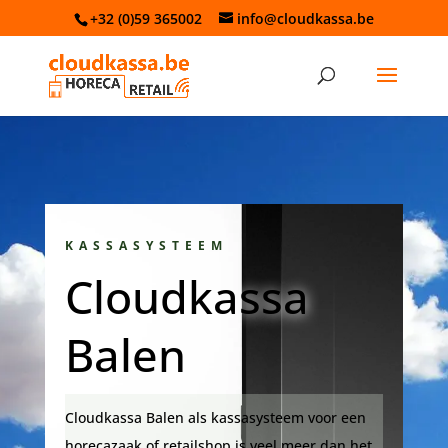
+32 (0)59 365002
info@cloudkassa.be
KASSASYSTEEM
Cloudkassa
Balen
Cloudkassa Balen als kassasysteem voor een
horecazaak of retailshop is veel meer dan het