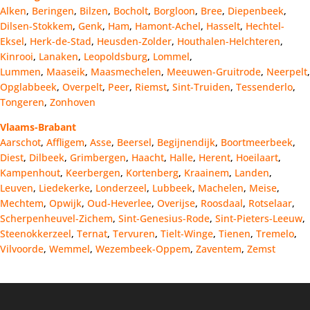
Alken
,
Beringen
,
Bilzen
,
Bocholt
,
Borgloon
,
Bree
,
Diepenbeek
,
Dilsen-Stokkem
,
Genk
,
Ham
,
Hamont-Achel
,
Hasselt
,
Hechtel-
Eksel
,
Herk-de-Stad
,
Heusden-Zolder
,
Houthalen-Helchteren
,
Kinrooi
,
Lanaken
,
Leopoldsburg
,
Lommel
,
Lummen
,
Maaseik
,
Maasmechelen
,
Meeuwen-Gruitrode
,
Neerpelt
,
Opglabbeek
,
Overpelt
,
Peer
,
Riemst
,
Sint-Truiden
,
Tessenderlo
,
Tongeren
,
Zonhoven
Vlaams-Brabant
Aarschot
,
Affligem
,
Asse
,
Beersel
,
Begijnendijk
,
Boortmeerbeek
,
Diest
,
Dilbeek
,
Grimbergen
,
Haacht
,
Halle
,
Herent
,
Hoeilaart
,
Kampenhout
,
Keerbergen
,
Kortenberg
,
Kraainem
,
Landen
,
Leuven
,
Liedekerke
,
Londerzeel
,
Lubbeek
,
Machelen
,
Meise
,
Mechtem
,
Opwijk
,
Oud-Heverlee
,
Overijse
,
Roosdaal
,
Rotselaar
,
Scherpenheuvel-Zichem
,
Sint-Genesius-Rode
,
Sint-Pieters-Leeuw
,
Steenokkerzeel
,
Ternat
,
Tervuren
,
Tielt-Winge
,
Tienen
,
Tremelo
,
Vilvoorde
,
Wemmel
,
Wezembeek-Oppem
,
Zaventem
,
Zemst