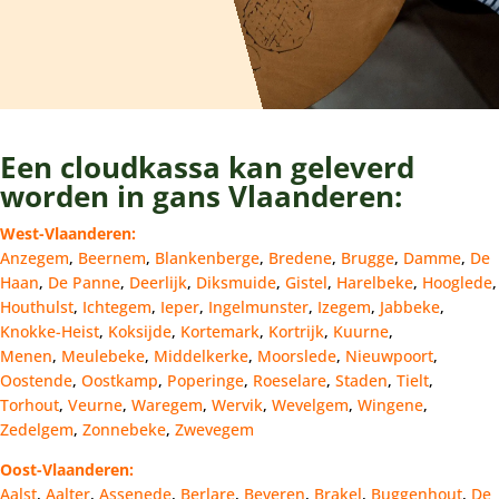
Een cloudkassa kan geleverd
worden in gans Vlaanderen:
West-Vlaanderen:
Anzegem
,
Beernem
,
Blankenberge
,
Bredene
,
Brugge
,
Damme
,
De
Haan
,
De Panne
,
Deerlijk
,
Diksmuide
,
Gistel
,
Harelbeke
,
Hooglede
,
Houthulst
,
Ichtegem
,
Ieper
,
Ingelmunster
,
Izegem
,
Jabbeke
,
Knokke-Heist
,
Koksijde
,
Kortemark
,
Kortrijk
,
Kuurne
,
Menen
,
Meulebeke
,
Middelkerke
,
Moorslede
,
Nieuwpoort
,
Oostende
,
Oostkamp
,
Poperinge
,
Roeselare
,
Staden
,
Tielt
,
Torhout
,
Veurne
,
Waregem
,
Wervik
,
Wevelgem
,
Wingene
,
Zedelgem
,
Zonnebeke
,
Zwevegem
Oost-Vlaanderen:
Aalst
,
Aalter
,
Assenede
,
Berlare
,
Beveren
,
Brakel
,
Buggenhout
,
De