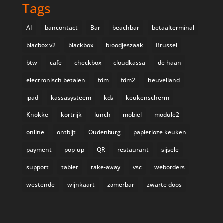
Tags
AI
bancontact
Bar
beachbar
betaalterminal
blacbox v2
blackbox
broodjeszaak
Brussel
btw
cafe
checkbox
cloudkassa
de haan
electronisch betalen
fdm
fdm2
heuvelland
ipad
kassasysteem
kds
keukenscherm
Knokke
kortrijk
lunch
mobiel
module2
online
ontbijt
Oudenburg
papierloze keuken
payment
pop-up
QR
restaurant
sijsele
support
tablet
take-away
vsc
weborders
westende
wijnkaart
zomerbar
zwarte doos